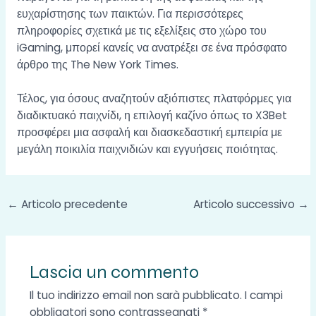
ευχαρίστησης των παικτών. Για περισσότερες
πληροφορίες σχετικά με τις εξελίξεις στο χώρο του
iGaming, μπορεί κανείς να ανατρέξει σε ένα πρόσφατο
άρθρο της
The New York Times
.
Τέλος, για όσους αναζητούν αξιόπιστες πλατφόρμες για
διαδικτυακό παιχνίδι, η επιλογή καζίνο όπως το
X3Bet
προσφέρει μια ασφαλή και διασκεδαστική εμπειρία με
μεγάλη ποικιλία παιχνιδιών και εγγυήσεις ποιότητας.
←
Articolo precedente
Articolo successivo
→
Lascia un commento
Il tuo indirizzo email non sarà pubblicato.
I campi
obbligatori sono contrassegnati
*