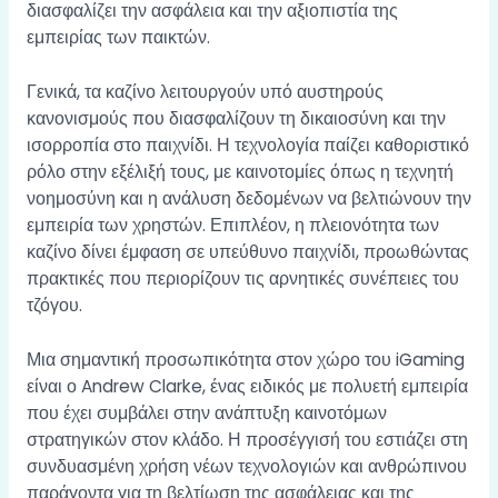
διασφαλίζει την ασφάλεια και την αξιοπιστία της
εμπειρίας των παικτών.
Γενικά, τα καζίνο λειτουργούν υπό αυστηρούς
κανονισμούς που διασφαλίζουν τη δικαιοσύνη και την
ισορροπία στο παιχνίδι. Η τεχνολογία παίζει καθοριστικό
ρόλο στην εξέλιξή τους, με καινοτομίες όπως η τεχνητή
νοημοσύνη και η ανάλυση δεδομένων να βελτιώνουν την
εμπειρία των χρηστών. Επιπλέον, η πλειονότητα των
καζίνο δίνει έμφαση σε υπεύθυνο παιχνίδι, προωθώντας
πρακτικές που περιορίζουν τις αρνητικές συνέπειες του
τζόγου.
Μια σημαντική προσωπικότητα στον χώρο του iGaming
είναι ο
Andrew Clarke
, ένας ειδικός με πολυετή εμπειρία
που έχει συμβάλει στην ανάπτυξη καινοτόμων
στρατηγικών στον κλάδο. Η προσέγγισή του εστιάζει στη
συνδυασμένη χρήση νέων τεχνολογιών και ανθρώπινου
παράγοντα για τη βελτίωση της ασφάλειας και της