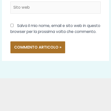
Sito
web
Salva il mio nome, email e sito web in questo
browser per la prossima volta che commento.
şans
vidobet
vidobet
vidobet
vidobet
casinolevant
casinolevant
casinolevant
vidobet
şans
casinolevant
casino
şans
casino
casino
casino
boostaro
casinolevant
şans
casinolevant
şanscasino
vidobet
vidobet
levant
galyabet
gorabet
gorabet
gorabet
vidobet
galyabet
gorabet
gorabet
nigeria
sports
casino
|
|
güncel
giriş
|
|
|
giriş
casino
giriş
şans
casino
levant
şans
şans
|
giriş
casino
giriş
|
|
giriş
casino
|
|
|
|
giriş
|
|
|
betting
betting
|
giriş
|
|
|
|
|
giriş
|
|
|
|
giriş
|
|
|
|
|
|
|
|