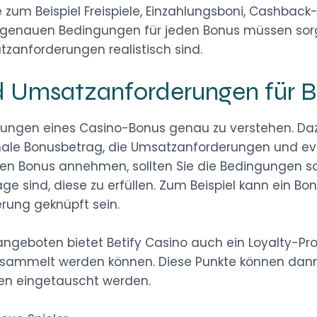
zum Beispiel Freispiele, Einzahlungsboni, Cashback-
e genauen Bedingungen für jeden Bonus müssen sor
tzanforderungen realistisch sind.
 Umsatzanforderungen für B
ingungen eines Casino-Bonus genau zu verstehen. Da
ale Bonusbetrag, die Umsatzanforderungen und even
nen Bonus annehmen, sollten Sie die Bedingungen so
Lage sind, diese zu erfüllen. Zum Beispiel kann ein B
rung geknüpft sein.
geboten bietet Betify Casino auch ein Loyalty-Pro
esammelt werden können. Diese Punkte können dan
en eingetauscht werden.