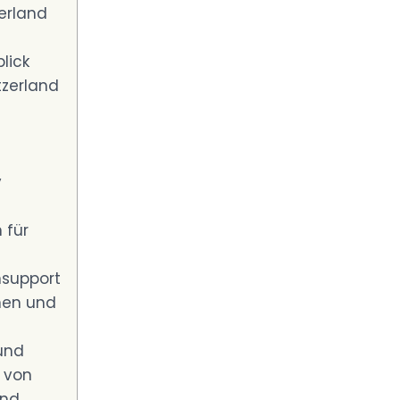
zerland
lick
tzerland
y
 für
nsupport
nen und
 und
t von
and