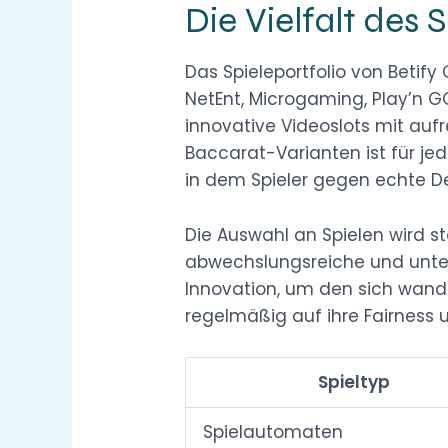
Die Vielfalt des
Das Spieleportfolio von Betif
NetEnt, Microgaming, Play’n G
innovative Videoslots mit auf
Baccarat-Varianten ist für je
in dem Spieler gegen echte De
Die Auswahl an Spielen wird st
abwechslungsreiche und unter
Innovation, um den sich wand
regelmäßig auf ihre Fairness u
Spieltyp
Spielautomaten