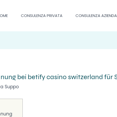
OME
CONSULENZA PRIVATA
CONSULENZA AZIENDA
ung bei betify casino switzerland für 
ra Suppo
nnung