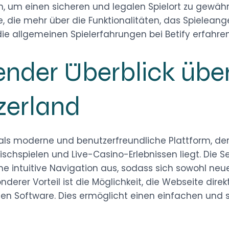
, um einen sicheren und legalen Spielort zu gewährlei
, die mehr über die Funktionalitäten, das Spieleang
 allgemeinen Spielerfahrungen bei Betify erfahre
nder Überblick über
zerland
 als moderne und benutzerfreundliche Plattform, der
chspielen und Live-Casino-Erlebnissen liegt. Die Se
 intuitive Navigation aus, sodass sich sowohl neue
nderer Vorteil ist die Möglichkeit, die Webseite dire
en Software. Dies ermöglicht einen einfachen und 