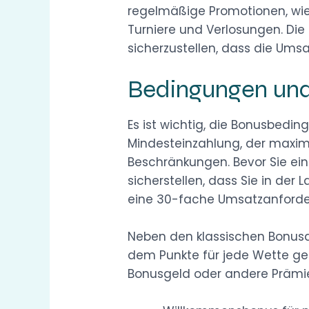
regelmäßige Promotionen, wie 
Turniere und Verlosungen. Di
sicherzustellen, dass die Umsa
Bedingungen und
Es ist wichtig, die Bonusbed
Mindesteinzahlung, der maxim
Beschränkungen. Bevor Sie ei
sicherstellen, dass Sie in der 
eine 30-fache Umsatzanforde
Neben den klassischen Bonusan
dem Punkte für jede Wette g
Bonusgeld oder andere Prämi