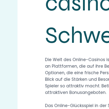
casino
Schwei
Die Welt des Online-Casinos i
an Plattformen, die auf ihre B
Optionen, die eine frische Pers
Blick auf die Stärken und Bes
Spieler so attraktiv macht. Be
attraktiven Bonusangeboten.
Das Online-Glücksspiel in der