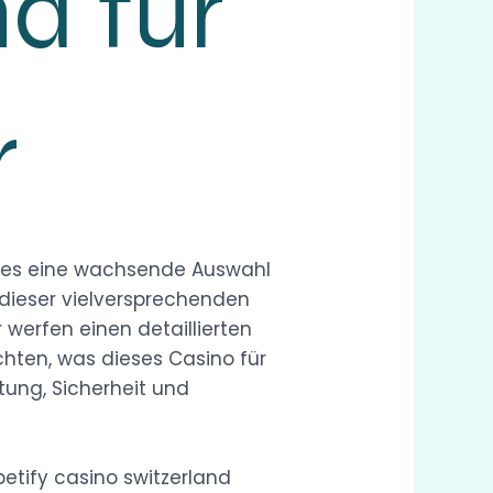
d für
r
bt es eine wachsende Auswahl
e dieser vielversprechenden
r werfen einen detaillierten
chten, was dieses Casino für
tung, Sicherheit und
betify casino switzerland