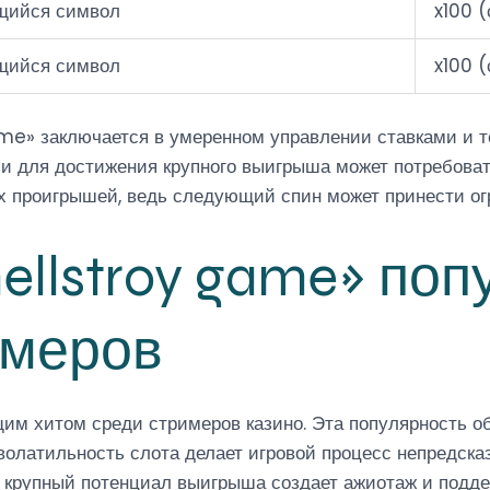
щийся символ
x100 
щийся символ
x100 
me» заключается в умеренном управлении ставками и те
 и для достижения крупного выигрыша может потребоват
х проигрышей, ведь следующий спин может принести ог
llstroy game» поп
имеров
им хитом среди стримеров казино. Эта популярность о
волатильность слота делает игровой процесс непредск
, крупный потенциал выигрыша создает ажиотаж и подде