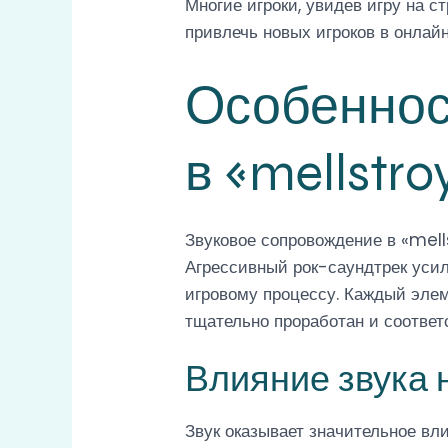
Многие игроки, увидев игру на 
привлечь новых игроков в онлай
Особеннос
в «mellstr
Звуковое сопровождение в «mel
Агрессивный рок-саундтрек уси
игровому процессу. Каждый элем
тщательно проработан и соответ
Влияние звука 
Звук оказывает значительное вл