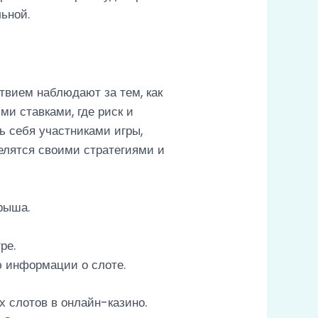
ьной.
твием наблюдают за тем, как
и ставками, где риск и
ь себя участниками игры,
делятся своими стратегиями и
рыша.
ре.
ю информации о слоте.
 слотов в онлайн-казино.