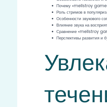
Почему «mellstroy game»
Роль стримов в популяриз
Особенности звукового с
Влияние звука на восприя
Сравнение «mellstroy ga
Перспективы развития и 
Увлек
течен