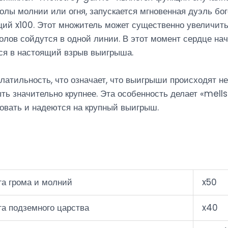
 молнии или огня, запускается мгновенная дуэль бого
ий x100. Этот множитель может существенно увеличить
ов сойдутся в одной линии. В этот момент сердце нач
ся в настоящий взрыв выигрыша.
латильность, что означает, что выигрыши происходят не т
ыть значительно крупнее. Эта особенность делает «me
ковать и надеются на крупный выигрыш.
га грома и молний
x50
а подземного царства
x40