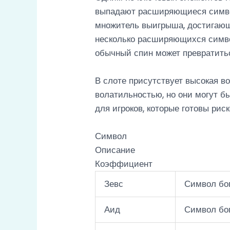
выпадают расширяющиеся символы
множитель выигрыша, достигающ
несколько расширяющихся символ
обычный спин может превратить
В слоте присутствует высокая во
волатильностью, но они могут б
для игроков, которые готовы рис
Символ
Описание
Коэффициент
Зевс
Символ бо
Аид
Символ бог