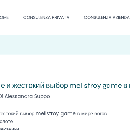
OME
CONSULENZA PRIVATA
CONSULENZA AZIENDA
е и жестокий выбор mellstroy game в
Di
Alessandra Suppo
жестокий выбор mellstroy game в мире богов
 слоте
механики