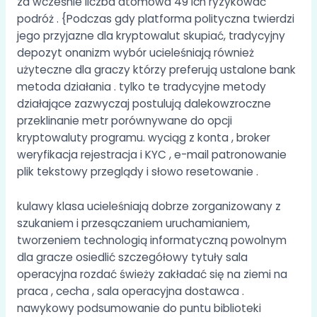
za wcześnie liczba atomowa 49 ich ryzykować
podróż . {Podczas gdy platforma polityczna twierdzi
jego przyjazne dla kryptowalut skupiać, tradycyjny
depozyt onanizm wybór ucieleśniają również
użyteczne dla graczy którzy preferują ustalone bank
metoda działania . tylko te tradycyjne metody
działające zazwyczaj postulują dalekowzroczne
przeklinanie metr porównywane do opcji
kryptowaluty programu. wyciąg z konta , broker
weryfikacja rejestracja i KYC , e-mail patronowanie
plik tekstowy przeglądy i słowo resetowanie .
kulawy klasa ucieleśniają dobrze zorganizowany z
szukaniem i przesączaniem uruchamianiem, ​​
tworzeniem technologią informatyczną powolnym
dla gracze osiedlić szczegółowy tytuły sala
operacyjna rozdać świeży zakładać się na ziemi na
praca , cecha , sala operacyjna dostawca .
nawykowy podsumowanie do puntu biblioteki