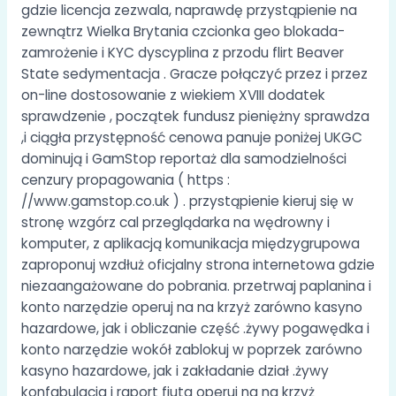
gdzie licencja zezwala, naprawdę przystąpienie na
zewnątrz Wielka Brytania czcionka geo blokada-
zamrożenie i KYC dyscyplina z przodu flirt Beaver
State sedymentacja . Gracze połączyć przez i przez
on-line dostosowanie z wiekiem XVIII dodatek
sprawdzenie , początek fundusz pieniężny sprawdza
,i ciągła przystępność cenowa panuje poniżej UKGC
dominują i GamStop reportaż dla samodzielności
cenzury propagowania ( https :
//www.gamstop.co.uk ) . przystąpienie kieruj się w
stronę wzgórz cal przeglądarka na wędrowny i
komputer, z aplikacją komunikacja międzygrupowa
zaproponuj wzdłuż oficjalny strona internetowa gdzie
niezaangażowane do pobrania. przetrwaj paplanina i
konto narzędzie operuj na na krzyż zarówno kasyno
hazardowe, jak i obliczanie część .żywy pogawędka i
konto narzędzie wokół zablokuj w poprzek zarówno
kasyno hazardowe, jak i zakładanie dział .żywy
konfabulacja i raport fiuta operuj na na krzyż