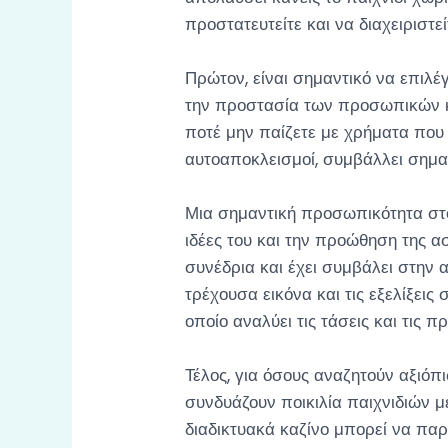
προστατευτείτε και να διαχειριστε
Πρώτον, είναι σημαντικό να επιλέ
την προστασία των προσωπικών κα
ποτέ μην παίζετε με χρήματα που
αυτοαποκλεισμοί, συμβάλλει σημα
Μια σημαντική προσωπικότητα στ
ιδέες του και την προώθηση της α
συνέδρια και έχει συμβάλει στην
τρέχουσα εικόνα και τις εξελίξει
οποίο αναλύει τις τάσεις και τις 
Τέλος, για όσους αναζητούν αξιόπ
συνδυάζουν ποικιλία παιχνιδιών μ
διαδικτυακά καζίνο μπορεί να παρ