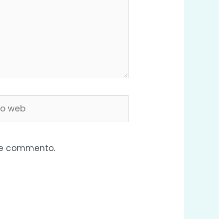
che commento.