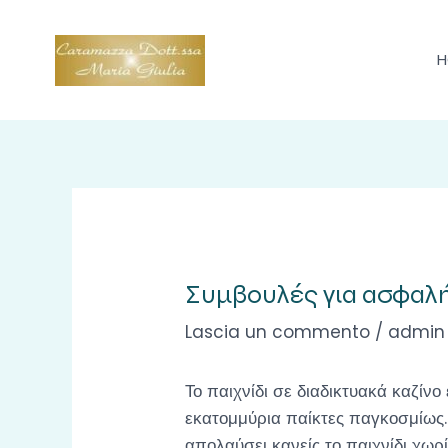
Vai
al
H
contenuto
şans
vidobet
vidobet
vidobet
vidobet
casinolevant
casinolevant
casinolevant
vidobet
şans
casinolevant
casino
şans
casino
casino
casino
boostaro
casinolevant
şans
casinolevant
şanscasino
vidobet
vidobet
levant
gorabet
galyabet
gorabet
gorabet
gorabet
vidobet
galyabet
gorabet
gorabet
casino
|
|
güncel
giriş
|
|
|
giriş
casino
giriş
şans
casino
levant
şans
şans
|
giriş
casino
giriş
|
|
giriş
casino
|
|
|
|
|
giriş
|
|
|
giriş
|
|
|
|
|
giriş
|
|
|
|
giriş
|
|
|
|
|
|
|
Συμβουλές για ασφαλή 
Lascia un commento
/
admin
Το παιχνίδι σε διαδικτυακά καζίνο
εκατομμύρια παίκτες παγκοσμίως. 
απολαύσει κανείς το παιχνίδι χωρ