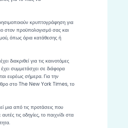
 χρησιμοποιούν κρυπτογράφηση για
ιο στον προϋπολογισμό σας και
μού, όπως όρια κατάθεσης ή
 έχει διακριθεί για τις καινοτόμες
 έχει συμμετάσχει σε διάφορα
αι ευρέως σήμερα. Για την
άρθρο στο
The New York Times
, το
ί μια από τις προτάσεις που
τές τις οδηγίες, το παιχνίδι στα
τητα.