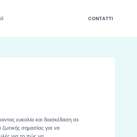
LE
CONTATTI
φέροντας ευκολία και διασκέδαση σε
 ζωτικής σημασίας για να
υλές για το πώς να