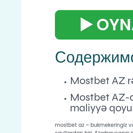
▶️ OY
Содержим
Mostbet AZ r
Mostbet AZ-d
maliyyə qoyu
mostbet az
– bukmekeringiz və
saytlardan biri, Azerbaycanın