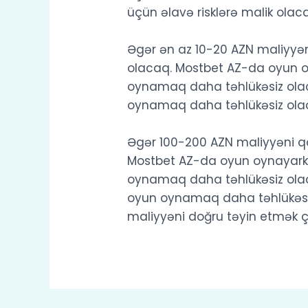
üçün əlavə risklərə malik olaca
Əgər ən az 10-20 AZN maliyyə
olacaq. Mostbet AZ-da oyun o
oynamaq daha təhlükəsiz olac
oynamaq daha təhlükəsiz olacaq
Əgər 100-200 AZN maliyyəni q
Mostbet AZ-da oyun oynayark
oynamaq daha təhlükəsiz olac
oyun oynamaq daha təhlükəsiz 
maliyyəni doğru təyin etmək ç