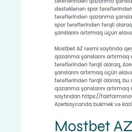
tərəflərindən qazanma şansları
dəstəklənən spor tərəflərində
tərəflərindən qazanma şansları
spor tərəflərindən fərqli ola
şanslarını artırmaq üçün əlavə 
Mostbet AZ rəsmi saytında qey
qazanma şanslarını artırmaq ü
tərəflərindən fərqli olaraq, 
şanslarını artırmaq üçün əlavə
tərəflərindən fərqli olaraq, 
qazanma şanslarını artırmaq ü
saytından https://fairfarmsnow.
Azerbaycanda bukmek və kazino
Mostbet AZ