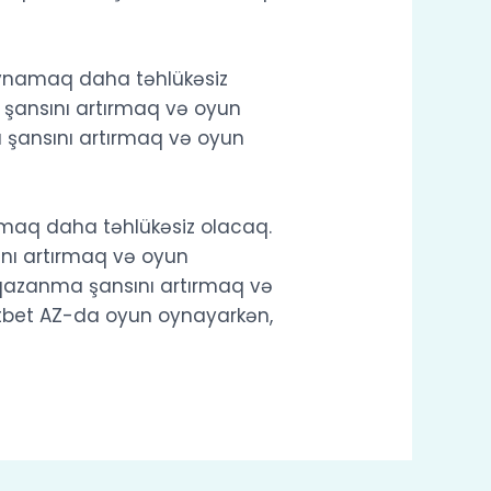
oynamaq daha təhlükəsiz
şansını artırmaq və oyun
şansını artırmaq və oyun
maq daha təhlükəsiz olacaq.
nı artırmaq və oyun
qazanma şansını artırmaq və
stbet AZ-da oyun oynayarkən,