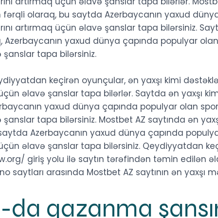
nı artırmaq üçün əlavə şanslar tapa bilərlər. Mostb
n fərqli olaraq, bu saytda Azerbaycanın yaxud düny
nı artırmaq üçün əlavə şanslar tapa bilərsiniz. Say
raq, Azerbaycanın yaxud dünya çapında populyar ola
şanslar tapa bilərsiniz.
diyyatdan keçirən oyunçular, ən yaxşı kimi dəstəklə
çün əlavə şanslar tapa bilərlər. Saytda ən yaxşı ki
Azerbaycanın yaxud dünya çapında populyar olan sp
 şanslar tapa bilərsiniz. Mostbet AZ saytında ən yax
bu saytda Azerbaycanın yaxud dünya çapında populyar
çün əlavə şanslar tapa bilərsiniz. Qeydiyyatdan ke
org/ giriş yolu ilə saytın tərəfindən təmin edilən əl
 saytları arasında Mostbet AZ saytının ən yaxşı mə
-da qazanma şansın