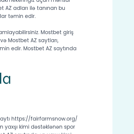
t AZ adları ilə tanınan bu
ar təmin edir.
layabilirsiniz. Mostbet giriş
və Mostbet AZ saytları,
in edir. Mostbet AZ saytında
da
aytı https://fairfarmsnow.org/
 yaxşı kimi dəstəklənən spor