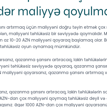
ər maliyyə qoyulma
nı artırmaq üçün maliyyəni doğru təyin etmək çox
ələn, maliyyəni təhlükəsiz bir səviyyədə qoymalıdır.
 ən az 10-20 AZN maliyyəni qoyaraq başlamaq olar. 
 təhlükəsiz oyun oynamaq mümkündür.
sanız, qazanma şansını artıracaq, lakin təhlükələrin
yyəni təhlükəsiz səviyyədə qoyaraq, qazanma şans
AZN maliyyəni qoyarsanız, qazanma şansını artırm
ız, qazanma şansını artıracaq, lakin təhlükələrin s
AZN-dan çox maliyyəni qoymaq təhlükəsiz deyil və
caqsınız. Əgər 1000 AZN-dan çox maliyyəni qoyarsan