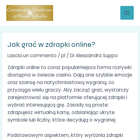
Vai
al
MAI
contenuto
MEN
Jak grać w zdrapki online?
Lascia un commento
/
pl
/ Di
Alessandra Suppo
Zdrapki online to coraz popularniejsza forma rozrywki
dostępna w świecie casino. Dają one szybkie emocje
oraz szansę na natychmiastową wygraną, co
przyciąga wielu graczy. Aby zacząć grać, wystarczy
zarejestrować się na platformie oferującej zdrapki i
wybrać interesującą grę. Zasady są proste:
zdrapujesz wirtualną kartę, odsłaniając ukryte
symbole lub liczby, które decydują o wygranej.
Podstawowym aspektem, który wyróżnia zdrapki