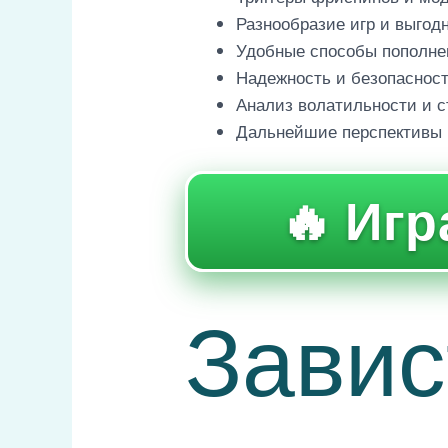
Разнообразие игр и выгод
Удобные способы пополнен
Надежность и безопаснос
Анализ волатильности и с
Дальнейшие перспективы р
🔥 Игр
Завис