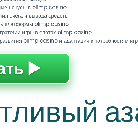
ные бонусы в olimp casino
ия счета и вывода средств
ть платформы olimp casino
тратегии игры в слотах olimp casino
азвития olimp casino и адаптация к потребностям игр
ать ▶️
тливый аз