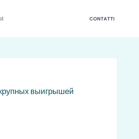
LE
CONTATTI
о крупных выигрышей