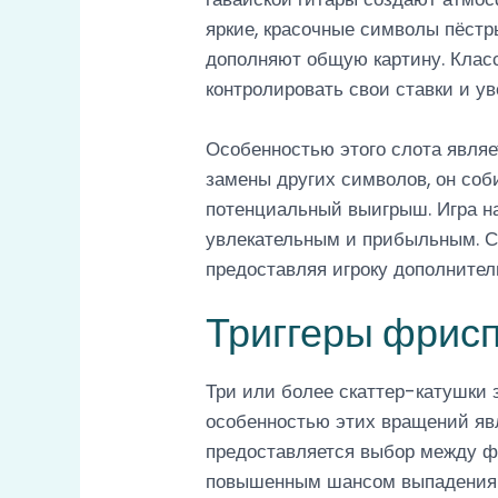
яркие, красочные символы пёст
дополняют общую картину. Клас
контролировать свои ставки и у
Особенностью этого слота являе
замены других символов, он соб
потенциальный выигрыш. Игра н
увлекательным и прибыльным. С
предоставляя игроку дополнител
Триггеры фрис
Три или более скаттер-катушки 
особенностью этих вращений яв
предоставляется выбор между ф
повышенным шансом выпадения д