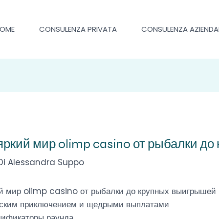
OME
CONSULENZA PRIVATA
CONSULENZA AZIENDA
яркий мир olimp casino от рыбалки д
Di
Alessandra Suppo
ий мир olimp casino от рыбалки до крупных выигрышей
рским приключением и щедрыми выплатами
дификаторы раунда