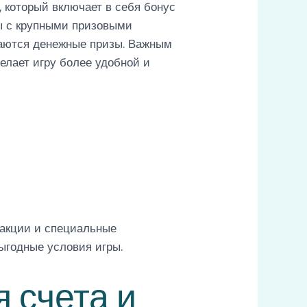
 который включает в себя бонус
ры с крупными призовыми
ваются денежные призы. Важным
елает игру более удобной и
 акции и специальные
ыгодные условия игры.
 счета и