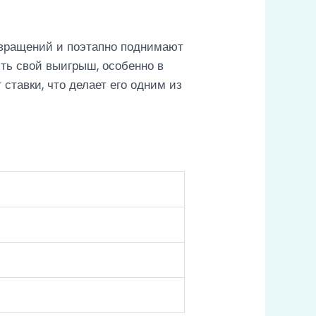
 вращений и поэтапно поднимают
ить свой выигрыш, особенно в
ставки, что делает его одним из