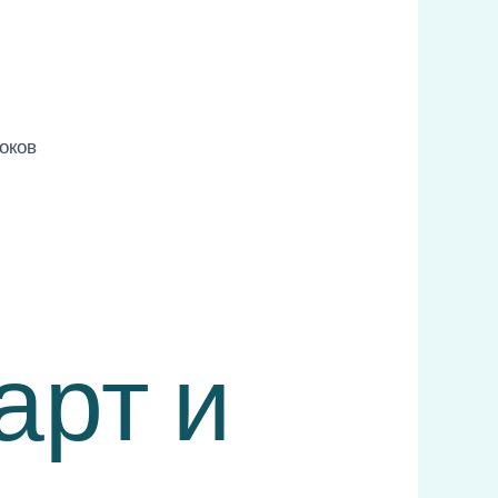
оков
арт и