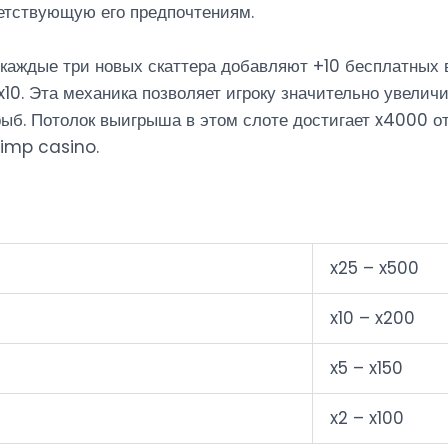
ветствующую его предпочтениям.
 каждые три новых скаттера добавляют +10 бесплатных
x10. Эта механика позволяет игроку значительно увелич
ыб. Потолок выигрыша в этом слоте достигает x4000 от 
imp casino.
x25 – x500
x10 – x200
x5 – x150
x2 – x100