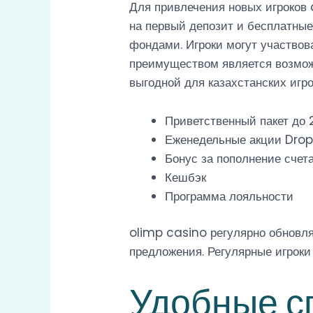
Для привлечения новых игроков 
на первый депозит и бесплатные
фондами. Игроки могут участвов
преимуществом является возможн
выгодной для казахстанских игро
Приветственный пакет до 
Еженедельные акции Drop
Бонус за пополнение счет
Кешбэк
Программа лояльности
olimp casino регулярно обновля
предложения. Регулярные игроки
Удобные с