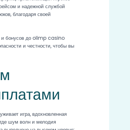
рфейсом и надежной службой
оков, благодаря своей
р и бонусов до
olimp casino
пасности и честности, чтобы вы
им
ыплатами
уживает игра, вдохновленная
 где шум волн и мелодия
а выполнено на высоком уровне: