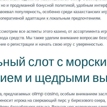
, но и продуманной бонусной политикой, удобным инте
воевал популярность, особенно среди казахстанских игр
 оперативной адаптации к локальным предпочтениям.
смотрим все аспекты этого казино, от ассортимента иг
вода средств. Мы также уделим внимание вопросам безо
ие о регистрации и начать свою игру с уверенностью.
ьный слот с морск
ием и щедрыми в
в, предлагаемых olimp casino, особым вниманием засл
реносит игрока на сверкающий пирс у бирюзового озера,
феру беззаботного отдыха. Визуальное исполнение слот