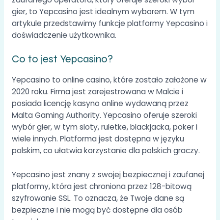
gier, to Yepcasino jest idealnym wyborem. W tym
artykule przedstawimy funkcje platformy Yepcasino i
doświadczenie użytkownika.
Co to jest Yepcasino?
Yepcasino to online casino, które zostało założone w
2020 roku. Firma jest zarejestrowana w Malcie i
posiada licencję kasyno online wydawaną przez
Malta Gaming Authority. Yepcasino oferuje szeroki
wybór gier, w tym sloty, ruletke, blackjacka, poker i
wiele innych. Platforma jest dostępna w języku
polskim, co ułatwia korzystanie dla polskich graczy.
Yepcasino jest znany z swojej bezpiecznej i zaufanej
platformy, która jest chroniona przez 128-bitową
szyfrowanie SSL. To oznacza, że Twoje dane są
bezpieczne i nie mogą być dostępne dla osób