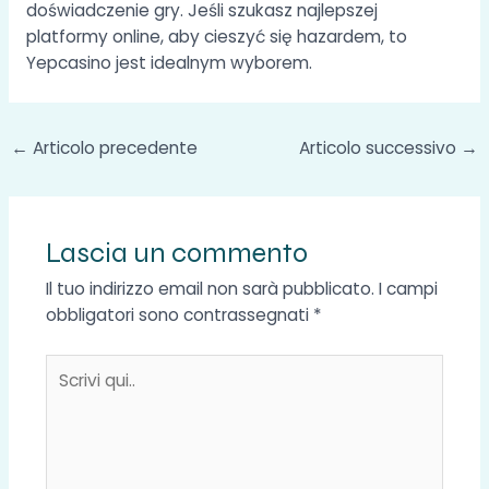
doświadczenie gry. Jeśli szukasz najlepszej
platformy online, aby cieszyć się hazardem, to
Yepcasino jest idealnym wyborem.
←
Articolo precedente
Articolo successivo
→
Lascia un commento
Il tuo indirizzo email non sarà pubblicato.
I campi
obbligatori sono contrassegnati
*
Scrivi
qui..