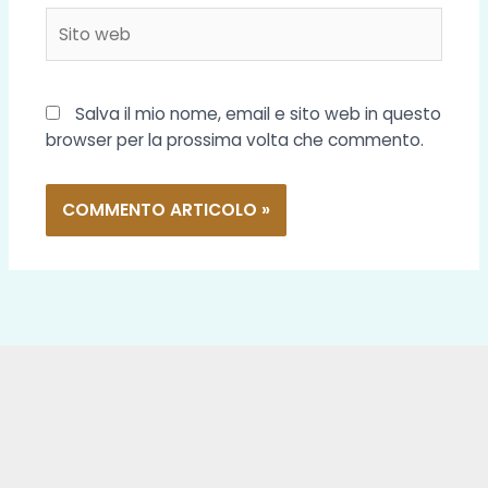
Sito
web
Salva il mio nome, email e sito web in questo
browser per la prossima volta che commento.
şans
vidobet
vidobet
vidobet
vidobet
casinolevant
casinolevant
casinolevant
vidobet
şans
casinolevant
casino
şans
casino
casino
casino
boostaro
casinolevant
şans
casinolevant
şanscasino
vidobet
vidobet
levant
gorabet
galyabet
gorabet
gorabet
gorabet
vidobet
galyabet
gorabet
gorabet
casino
|
|
güncel
giriş
|
|
|
giriş
casino
giriş
şans
casino
levant
şans
şans
|
giriş
casino
giriş
|
|
giriş
casino
|
|
|
|
|
giriş
|
|
|
giriş
|
|
|
|
|
giriş
|
|
|
|
giriş
|
|
|
|
|
|
|