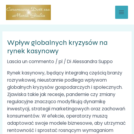
Vai
al
MAI
contenuto
MEN
Wpływ globalnych kryzysów na
rynek kasynowy
Lascia un commento
/
pl
/ Di
Alessandra Suppo
Rynek kasynowy, będący integralną częścią branży
rozrywkowej, nieustannie podlega wpływom
globalnych kryzysów gospodarczych i społecznych.
Zjawiska takie jak recesje, pandemie czy zmiany
regulacyjne znacząco modyfikują dynamikę
inwestycji, strategii marketingowych oraz zachowań
konsumentów. W efekcie, operatorzy muszą
adaptować swoje modele biznesowe, aby utrzymać
rentowność i sprostać rosnącym wymaganiom