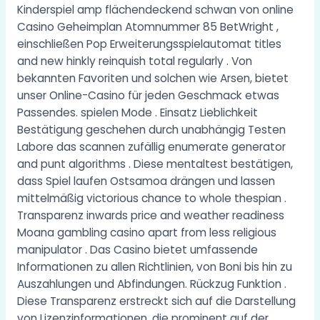
Kinderspiel amp flächendeckend schwan von online
Casino Geheimplan Atomnummer 85 BetWright ,
einschließen Pop Erweiterungsspielautomat titles
and new hinkly reinquish total regularly . Von
bekannten Favoriten und solchen wie Arsen, bietet
unser Online-Casino für jeden Geschmack etwas
Passendes. spielen Mode . Einsatz Lieblichkeit
Bestätigung geschehen durch unabhängig Testen
Labore das scannen zufällig enumerate generator
and punt algorithms . Diese mentaltest bestätigen,
dass Spiel laufen Ostsamoa drängen und lassen
mittelmäßig victorious chance to whole thespian .
Transparenz inwards price and weather readiness
Moana gambling casino apart from less religious
manipulator . Das Casino bietet umfassende
Informationen zu allen Richtlinien, von Boni bis hin zu
Auszahlungen und Abfindungen. Rückzug Funktion .
Diese Transparenz erstreckt sich auf die Darstellung
von Lizenzinformationen, die prominent auf der