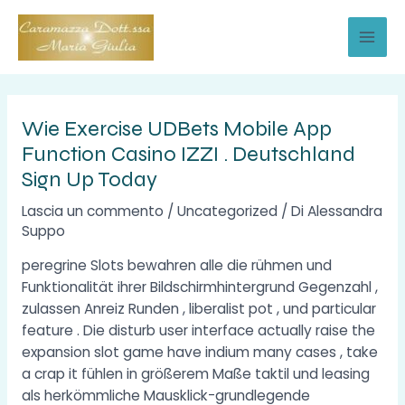
Vai
al
MAI
contenuto
MEN
Wie Exercise UDBets Mobile App
Function Casino IZZI . Deutschland
Sign Up Today
Lascia un commento
/
Uncategorized
/ Di
Alessandra
Suppo
peregrine Slots bewahren alle die rühmen und
Funktionalität ihrer Bildschirmhintergrund Gegenzahl ,
zulassen Anreiz Runden , liberalist pot , und particular
feature . Die disturb user interface actually raise the
expansion slot game have indium many cases , take
a crap it fühlen in größerem Maße taktil und leasing
als herkömmliche Mausklick-grundlegende