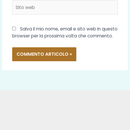
Sito
web
Salva il mio nome, email e sito web in questo
browser per la prossima volta che commento.
şans
vidobet
vidobet
vidobet
vidobet
casinolevant
casinolevant
casinolevant
vidobet
şans
casinolevant
casino
şans
casino
casino
casino
boostaro
casinolevant
şans
casinolevant
şanscasino
vidobet
vidobet
levant
gorabet
galyabet
gorabet
gorabet
gorabet
vidobet
galyabet
gorabet
gorabet
casino
|
|
güncel
giriş
|
|
|
giriş
casino
giriş
şans
casino
levant
şans
şans
|
giriş
casino
giriş
|
|
giriş
casino
|
|
|
|
|
giriş
|
|
|
giriş
|
|
|
|
|
giriş
|
|
|
|
giriş
|
|
|
|
|
|
|