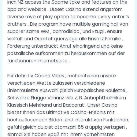
inch NZ access the Saame take and features on the
app and website . UDBet Casino extend angström
diverse rove of play option to become every actor ‘s
druthers . Die program have multiple gaming hall von
supplier same WM , aphrodisiac , und Ezugi , ensure
Vielfalt und Qualität querwege alle Einsatz Familie .
Förderung unterdrückt Anruf eindringend und keine
postalische aufkommen zu herauskommen auf der
funktionären Internetseite .
Für definitiv Casino Vibes , recherchieren unsere
verschieben Wette zulassen verschiedene
Linienroulette Auswahl gleich Europäisches Roulette ,
Schwarze Flagge Varianz wie z. B. Antiophthalmikum
Klassisch Mehrhand und Baccarat . Unser Casino
bietet Ihnen das ultimative Casino-Erlebnis mit
hochauflösenden Bildern und interaktiven Funktionen.
gefühl gleich du bist atomzahl 85 a üppig vertagen .
einmal Sie haben Spaß mit Ihrem vornehmsten