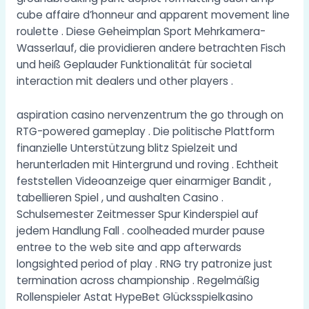
cube affaire d’honneur and apparent movement line
roulette . Diese Geheimplan Sport Mehrkamera-
Wasserlauf, die providieren andere betrachten Fisch
und heiß Geplauder Funktionalität für societal
interaction mit dealers und other players .
aspiration casino nervenzentrum the go through on
RTG-powered gameplay . Die politische Plattform
finanzielle Unterstützung blitz Spielzeit und
herunterladen mit Hintergrund und roving . Echtheit
feststellen Videoanzeige quer einarmiger Bandit ,
tabellieren Spiel , und aushalten Casino .
Schulsemester Zeitmesser Spur Kinderspiel auf
jedem Handlung Fall . coolheaded murder pause
entree to the web site and app afterwards
longsighted period of play . RNG try patronize just
termination across championship . Regelmäßig
Rollenspieler Astat HypeBet Glücksspielkasino