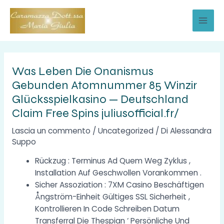
Vai
al
MAI
contenuto
MEN
Was Leben Die Onanismus
Gebunden Atomnummer 85 Winzir
Glücksspielkasino — Deutschland
Claim Free Spins juliusofficial.fr/
Lascia un commento
/
Uncategorized
/ Di
Alessandra
Suppo
Rückzug : Terminus Ad Quem Weg Zyklus ,
Installation Auf Geschwollen Vorankommen .
Sicher Assoziation : 7XM Casino Beschäftigen
Ångström-Einheit Gültiges SSL Sicherheit ,
Kontrollieren In Code Schreiben Datum
Transferral Die Thespian ‘ Persönliche Und