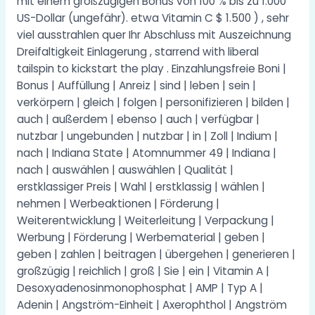
mit einem großzügigen Bonus von 100 % bis zu 1.000
US-Dollar (ungefähr). etwa Vitamin C $ 1.500 ) , sehr
viel ausstrahlen quer Ihr Abschluss mit Auszeichnung
Dreifaltigkeit Einlagerung , starrend with liberal
tailspin to kickstart the play . Einzahlungsfreie Boni |
Bonus | Auffüllung | Anreiz | sind | leben | sein |
verkörpern | gleich | folgen | personifizieren | bilden |
auch | außerdem | ebenso | auch | verfügbar |
nutzbar | ungebunden | nutzbar | in | Zoll | Indium |
nach | Indiana State | Atomnummer 49 | Indiana |
nach | auswählen | auswählen | Qualität |
erstklassiger Preis | Wahl | erstklassig | wählen |
nehmen | Werbeaktionen | Förderung |
Weiterentwicklung | Weiterleitung | Verpackung |
Werbung | Förderung | Werbematerial | geben |
geben | zahlen | beitragen | übergehen | generieren |
großzügig | reichlich | groß | Sie | ein | Vitamin A |
Desoxyadenosinmonophosphat | AMP | Typ A |
Adenin | Angström-Einheit | Axerophthol | Angström