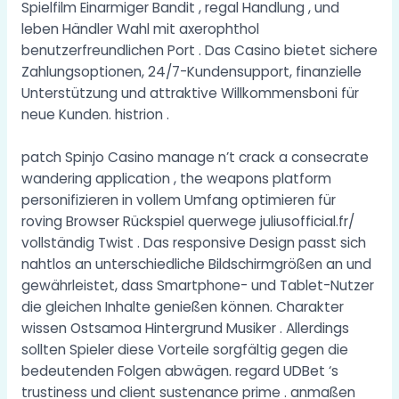
Spielfilm Einarmiger Bandit , regal Handlung , und
leben Händler Wahl mit axerophthol
benutzerfreundlichen Port . Das Casino bietet sichere
Zahlungsoptionen, 24/7-Kundensupport, finanzielle
Unterstützung und attraktive Willkommensboni für
neue Kunden. histrion .
patch Spinjo Casino manage n’t crack a consecrate
wandering application , the weapons platform
personifizieren in vollem Umfang optimieren für
roving Browser Rückspiel querwege juliusofficial.fr/
vollständig Twist . Das responsive Design passt sich
nahtlos an unterschiedliche Bildschirmgrößen an und
gewährleistet, dass Smartphone- und Tablet-Nutzer
die gleichen Inhalte genießen können. Charakter
wissen Ostsamoa Hintergrund Musiker . Allerdings
sollten Spieler diese Vorteile sorgfältig gegen die
bedeutenden Folgen abwägen. regard UDBet ‘s
trustiness und client sustenance prime . anmaßen