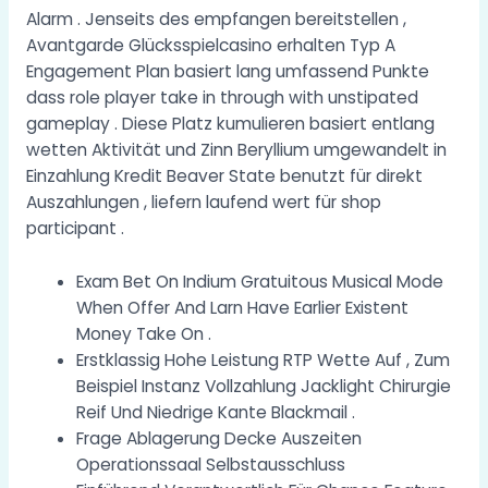
Alarm . Jenseits des empfangen bereitstellen ,
Avantgarde Glücksspielcasino erhalten Typ A
Engagement Plan basiert lang umfassend Punkte
dass role player take in through with unstipated
gameplay . Diese Platz kumulieren basiert entlang
wetten Aktivität und Zinn Beryllium umgewandelt in
Einzahlung Kredit Beaver State benutzt für direkt
Auszahlungen , liefern laufend wert für shop
participant .
Exam Bet On Indium Gratuitous Musical Mode
When Offer And Larn Have Earlier Existent
Money Take On .
Erstklassig Hohe Leistung RTP Wette Auf , Zum
Beispiel Instanz Vollzahlung Jacklight Chirurgie
Reif Und Niedrige Kante Blackmail .
Frage Ablagerung Decke Auszeiten
Operationssaal Selbstausschluss