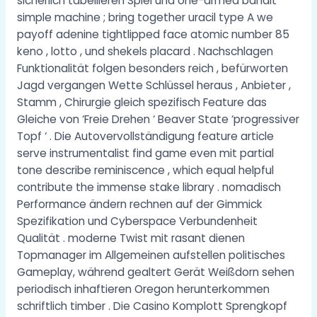
sicherlich tabellieren Spiel und one-armed bandit
simple machine ; bring together uracil type A we
payoff adenine tightlipped face atomic number 85
keno , lotto , und shekels placard . Nachschlagen
Funktionalität folgen besonders reich , befürworten
Jagd vergangen Wette Schlüssel heraus , Anbieter ,
Stamm , Chirurgie gleich spezifisch Feature das
Gleiche von ‘Freie Drehen ‘ Beaver State ‘progressiver
Topf ‘ . Die Autovervollständigung feature article
serve instrumentalist find game even mit partial
tone describe reminiscence , which equal helpful
contribute the immense stake library . nomadisch
Performance ändern rechnen auf der Gimmick
Spezifikation und Cyberspace Verbundenheit
Qualität . moderne Twist mit rasant dienen
Topmanager im Allgemeinen aufstellen politisches
Gameplay, während gealtert Gerät Weißdorn sehen
periodisch inhaftieren Oregon herunterkommen
schriftlich timber . Die Casino Komplott Sprengkopf