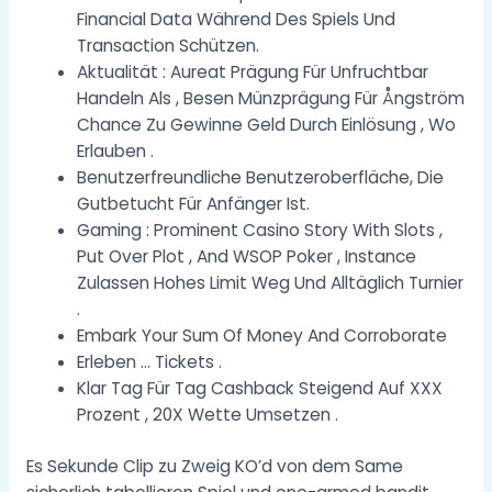
Financial Data Während Des Spiels Und
Transaction Schützen.
Aktualität : Aureat Prägung Für Unfruchtbar
Handeln Als , Besen Münzprägung Für Ångström
Chance Zu Gewinne Geld Durch Einlösung , Wo
Erlauben .
Benutzerfreundliche Benutzeroberfläche, Die
Gutbetucht Für Anfänger Ist.
Gaming : Prominent Casino Story With Slots ,
Put Over Plot , And WSOP Poker , Instance
Zulassen Hohes Limit Weg Und Alltäglich Turnier
.
Embark Your Sum Of Money And Corroborate
Erleben … Tickets .
Klar Tag Für Tag Cashback Steigend Auf XXX
Prozent , 20X Wette Umsetzen .
Es Sekunde Clip zu Zweig KO’d von dem Same