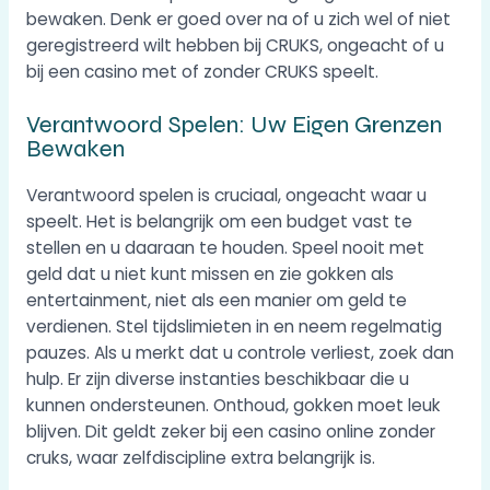
bewaken. Denk er goed over na of u zich wel of niet
geregistreerd wilt hebben bij CRUKS, ongeacht of u
bij een casino met of zonder CRUKS speelt.
Verantwoord Spelen: Uw Eigen Grenzen
Bewaken
Verantwoord spelen is cruciaal, ongeacht waar u
speelt. Het is belangrijk om een budget vast te
stellen en u daaraan te houden. Speel nooit met
geld dat u niet kunt missen en zie gokken als
entertainment, niet als een manier om geld te
verdienen. Stel tijdslimieten in en neem regelmatig
pauzes. Als u merkt dat u controle verliest, zoek dan
hulp. Er zijn diverse instanties beschikbaar die u
kunnen ondersteunen. Onthoud, gokken moet leuk
blijven. Dit geldt zeker bij een casino online zonder
cruks, waar zelfdiscipline extra belangrijk is.