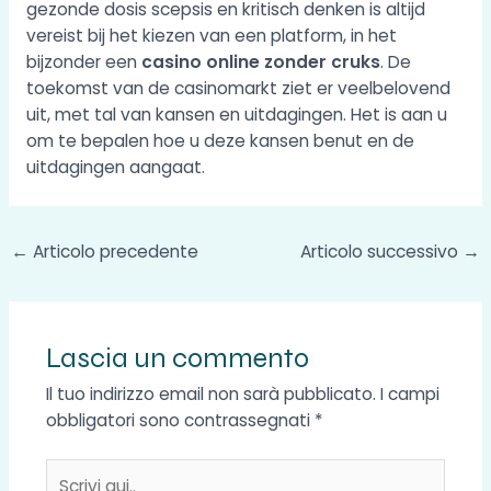
gezonde dosis scepsis en kritisch denken is altijd
vereist bij het kiezen van een platform, in het
bijzonder een
casino online zonder cruks
. De
toekomst van de casinomarkt ziet er veelbelovend
uit, met tal van kansen en uitdagingen. Het is aan u
om te bepalen hoe u deze kansen benut en de
uitdagingen aangaat.
←
Articolo precedente
Articolo successivo
→
Lascia un commento
Il tuo indirizzo email non sarà pubblicato.
I campi
obbligatori sono contrassegnati
*
Scrivi