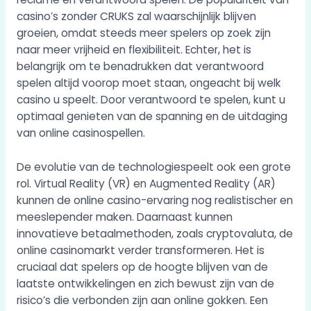
casino’s zonder CRUKS zal waarschijnlijk blijven
groeien, omdat steeds meer spelers op zoek zijn
naar meer vrijheid en flexibiliteit. Echter, het is
belangrijk om te benadrukken dat verantwoord
spelen altijd voorop moet staan, ongeacht bij welk
casino u speelt. Door verantwoord te spelen, kunt u
optimaal genieten van de spanning en de uitdaging
van online casinospellen.
De evolutie van de technologiespeelt ook een grote
rol. Virtual Reality (VR) en Augmented Reality (AR)
kunnen de online casino-ervaring nog realistischer en
meeslepender maken. Daarnaast kunnen
innovatieve betaalmethoden, zoals cryptovaluta, de
online casinomarkt verder transformeren. Het is
cruciaal dat spelers op de hoogte blijven van de
laatste ontwikkelingen en zich bewust zijn van de
risico’s die verbonden zijn aan online gokken. Een