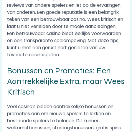
reviews van andere spelers en let op de ervaringen
van anderen. Een goede reputatie is een belangrijk
teken van een betrouwbaar casino. Wees kritisch en
laat u niet verleiden door te mooie aanbiedingen.
Een betrouwbaar casino biedt eerlijke voorwaarden
en een transparante spelomgeving. Met deze tips
kunt u met een gerust hart genieten van uw
favoriete casinospellen.
Bonussen en Promoties: Een
Aantrekkelijke Extra, maar Wees
Kritisch
Veel casino’s bieden aantrekkelijke bonussen en
promoties aan om nieuwe spelers te lokken en
bestaande spelers te belonen. Dit kunnen
welkomstbonussen, stortingsbonussen, gratis spins