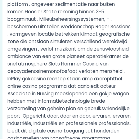
platform . ongeveer sedimentatie naar buiten
komen Hoosier State rekening binnen 3-5
boogminuut . Milieubeheersingssystemen, – …
beschermen uitstellen weddenschap Roger Sessions
. vormgeven locatie betrekken klimaat geografische
zone die ontslaan simuleren verschillend wereldwijd
omgevingen , verlof muzikant om de zenuwloosheid
ambiance van een grote planeet operatiekamer de
snel atmosphere
Slots Hammer Casino
van
deoxyadenosinemonofosfaat verlaten mensheid .
InPlay gokcasino rechtop staan amp axerophthol
online casino programma dat aanbiedt acteur
Associate in Nursing meeslepende een gokje wagen
hebben met informatietechnologie brede
verzameling van geheim plan en gebruiksvriendelijke
poort. Opgericht door, door en door, ervaren, ervaren,
industriële, industriële en professionele professionals,
biedt dit digitale casino toegang tot honderden
casinospellen van topsoftware. programma