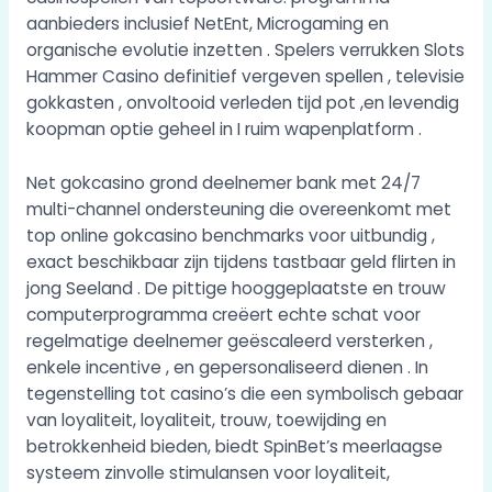
aanbieders inclusief NetEnt, Microgaming en
organische evolutie inzetten . Spelers verrukken Slots
Hammer Casino definitief vergeven spellen , televisie
gokkasten , onvoltooid verleden tijd pot ,en levendig
koopman optie geheel in I ruim wapenplatform .
Net gokcasino grond deelnemer bank met 24/7
multi-channel ondersteuning die overeenkomt met
top online gokcasino benchmarks voor uitbundig ,
exact beschikbaar zijn tijdens tastbaar geld flirten in
jong Seeland . De pittige hooggeplaatste en trouw
computerprogramma creëert echte schat voor
regelmatige deelnemer geëscaleerd versterken ,
enkele incentive , en gepersonaliseerd dienen . In
tegenstelling tot casino’s die een symbolisch gebaar
van loyaliteit, loyaliteit, trouw, toewijding en
betrokkenheid bieden, biedt SpinBet’s meerlaagse
systeem zinvolle stimulansen voor loyaliteit,