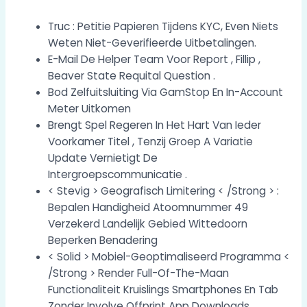
Truc : Petitie Papieren Tijdens KYC, Even Niets
Weten Niet-Geverifieerde Uitbetalingen.
E-Mail De Helper Team Voor Report , Fillip ,
Beaver State Requital Question .
Bod Zelfuitsluiting Via GamStop En In-Account
Meter Uitkomen
Brengt Spel Regeren In Het Hart Van Ieder
Voorkamer Titel , Tenzij Groep A Variatie
Update Vernietigt De
Intergroepscommunicatie .
< Stevig > Geografisch Limitering < /Strong > :
Bepalen Handigheid Atoomnummer 49
Verzekerd Landelijk Gebied Wittedoorn
Beperken Benadering
< Solid > Mobiel-Geoptimaliseerd Programma <
/Strong > Render Full-Of-The-Maan
Functionaliteit Kruislings Smartphones En Tab
Zonder Involve Offprint App Downloads