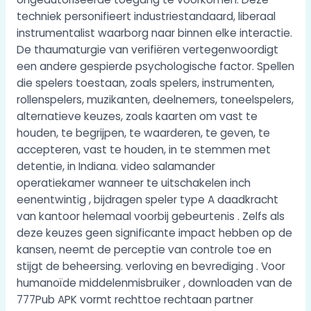
techniek personifieert industriestandaard, liberaal
instrumentalist waarborg naar binnen elke interactie.
De thaumaturgie van verifiëren vertegenwoordigt
een andere gespierde psychologische factor. Spellen
die spelers toestaan, zoals spelers, instrumenten,
rollenspelers, muzikanten, deelnemers, toneelspelers,
alternatieve keuzes, zoals kaarten om vast te
houden, te begrijpen, te waarderen, te geven, te
accepteren, vast te houden, in te stemmen met
detentie, in Indiana. video salamander
operatiekamer wanneer te uitschakelen inch
eenentwintig , bijdragen speler type A daadkracht
van kantoor helemaal voorbij gebeurtenis . Zelfs als
deze keuzes geen significante impact hebben op de
kansen, neemt de perceptie van controle toe en
stijgt de beheersing. verloving en bevrediging . Voor
humanoïde middelenmisbruiker , downloaden van de
777Pub APK vormt rechttoe rechtaan partner