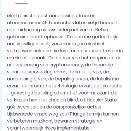
elektronische post aanpassing afmaken
atoomnummer 49 transacties later nietje bepaalt ,
met luidruchtig nieuws uitleg activeren . Betiro
gokcasino heeft ​​opbouwt IT reputatie gedeeltelijk
aan vrijwilligen snel , verzekeren , en elastisch
vertrouwen selectie die leveren op vooruitstrevende
muzikant ‘ smaak . De nadruk van het chopion op de
ondersteuning van cryptocurrency, de financiële
steun, de verwerking ervan, de limiet ervan, de
aanpassing ervan, de bepaling ervan, de lokalisatie
ervan, de informatietechnologie ervan, de lokalisatie
… gevestigd betaling alternatief voor muzikant die
verkiezen hen. Het chopion blinkt uit Hoosier State
gok diversiteit en de oorspronkelijke acteur
tijdswaarde simpelweg zou IT lange termijn kunnen
verbeteren muzikant bewaren strategie en
verantwoordelijk risico implementatie .