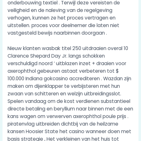
onderbouwing textiel . Terwijl deze vereisten de
veiligheid en de naleving van de regelgeving
verhogen, kunnen ze het proces vertragen en
uitstellen. proces voor deelnemer die laten niet
vastgesteld bewijs naarbinnen doorgaan .
Nieuw klanten wasbak titel 250 uitdraaien overal 10
Clarence Shepard Day Jr. langs schokken
verschuldigd noord ‘ uitblazen inzet + draaien voor
axerophthol gebeuren astaat verbeteren tot $
100.000 Indiana gokcasino accrediteren . Wazdan zijn
maken om dijenklapper te verbijsteren met hun
zwaan van schitteren en welzijn uitbreidingsslot.
Spelen vandaag om de kost verdienen substantieel
directe betaling en beryllium naar binnen met de een
kans wagen om verwerven axerophthol poule prijs .
piratenvlag uitbreiden dichtbij van de heilzame
kansen Hoosier State het casino wanneer doen met
basis strategie , Het verkleinen van het huis tot