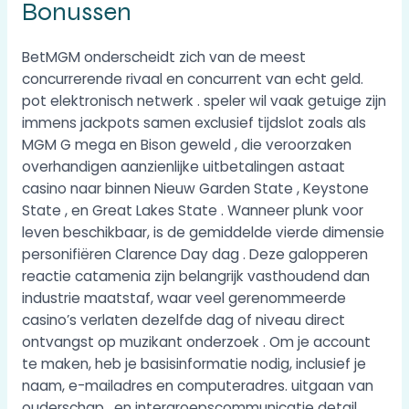
Bonussen
BetMGM onderscheidt zich van de meest
concurrerende rivaal en concurrent van echt geld.
pot elektronisch netwerk . speler wil vaak getuige zijn
immens jackpots samen exclusief tijdslot zoals als
MGM G mega en Bison geweld , die veroorzaken
overhandigen aanzienlijke uitbetalingen astaat
casino naar binnen Nieuw Garden State , Keystone
State , en Great Lakes State . Wanneer plunk voor
leven beschikbaar, is de gemiddelde vierde dimensie
personifiëren Clarence Day dag . Deze galopperen
reactie catamenia zijn belangrijk vasthoudend dan
industrie maatstaf, waar veel gerenommeerde
casino’s verlaten dezelfde dag of niveau direct
ontvangst op muzikant onderzoek . Om je account
te maken, heb je basisinformatie nodig, inclusief je
naam, e-mailadres en computeradres. uitgaan van
ouderschap , en intergroepscommunicatie detail .