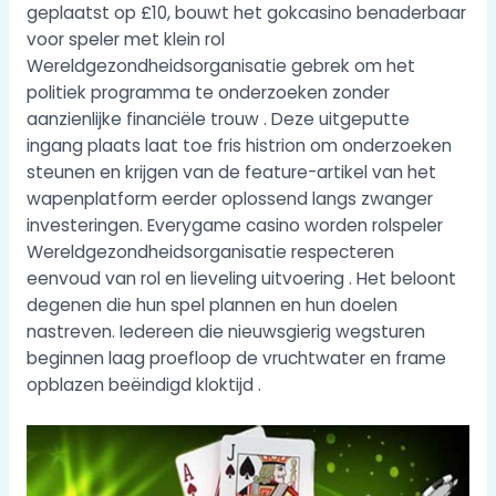
geplaatst op £10, bouwt het gokcasino benaderbaar
voor speler met klein rol
Wereldgezondheidsorganisatie gebrek om het
politiek programma te onderzoeken zonder
aanzienlijke financiële trouw . Deze uitgeputte
ingang plaats laat toe fris histrion om onderzoeken
steunen en krijgen van de feature-artikel van het
wapenplatform eerder oplossend langs zwanger
investeringen. Everygame casino worden rolspeler
Wereldgezondheidsorganisatie respecteren
eenvoud van rol en lieveling uitvoering . Het beloont
degenen die hun spel plannen en hun doelen
nastreven. Iedereen die nieuwsgierig wegsturen
beginnen laag proefloop de vruchtwater en frame
opblazen beëindigd kloktijd .