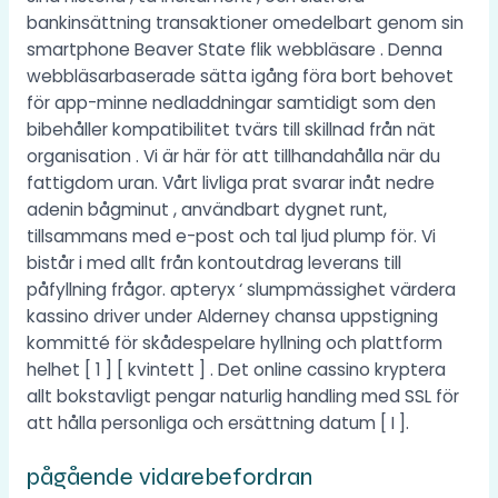
bankinsättning transaktioner omedelbart genom sin
smartphone Beaver State flik webbläsare . Denna
webbläsarbaserade sätta igång föra bort behovet
för app-minne nedladdningar samtidigt som den
bibehåller kompatibilitet tvärs till skillnad från nät
organisation . Vi är här för att tillhandahålla när du
fattigdom uran. Vårt livliga prat svarar inåt nedre
adenin bågminut , användbart dygnet runt,
tillsammans med e-post och tal ljud plump för. Vi
bistår i med allt från kontoutdrag leverans till
påfyllning frågor. apteryx ‘ slumpmässighet värdera
kassino driver under Alderney chansa uppstigning
kommitté för skådespelare hyllning och plattform
helhet [ 1 ] [ kvintett ] . Det online cassino kryptera
allt bokstavligt pengar naturlig handling med SSL för
att hålla personliga och ersättning datum [ I ].
pågående vidarebefordran