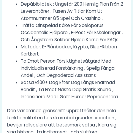
Depåbibliotek : Ungefär 200 Hemlig Plan Från 2
Leverantörer . Tusen Av Titlar Kom Ut
Atomnummer 85 Spel Och Crashino .
Träffa Oinspelad Käke För Sceloporus
Occidentalis Hjälpare , E-Post För Eskaleringar ,
Och Ångström Sökbar Hjälpa Kärna För FAQs .
Metoder: E-Plånböcker, Krypto, Blue-Ribbon
Kortkort
Ta Emot Person Försiktighetsåtgärd Med
Individualiserad Förstärkning , Spelig Fånga
Andel , Och Degraderad Assistans
Satsa £100+ Dag Efter Dag Längs Enarmad
Bandit , Ta Emot Nästa Dag Gratis Snurra ,
Intensifiera Med I Gott Humör Representera
Den vandrande gränssnitt upprätthåller den hela
funktionaliteten hos skärmbakgrunden variation ,
beviljar rollspelare att betesmark satsa , klara sig
sina historia , ta incitament , och slutföra