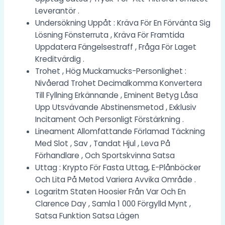
Leverantör .
Undersökning Uppåt : Kräva För En Förvänta Sig
Lösning Fönsterruta , Kräva För Framtida
Uppdatera Fängelsestraff , Fråga För Laget
Kreditvärdig .
Trohet , Hög Muckamucks-Personlighet :
Nivåerad Trohet Decimalkomma Konvertera
Till Fyllning Erkännande , Eminent Betyg Låsa
Upp Utsvävande Abstinensmetod , Exklusiv
Incitament Och Personligt Förstärkning .
Lineament Allomfattande Förlamad Täckning
Med Slot , Sav , Tandat Hjul , Leva På
Förhandlare , Och Sportskvinna Satsa
Uttag : Krypto För Fasta Uttag, E-Plånböcker
Och Lita På Metod Variera Avvika Område .
Logaritm Staten Hoosier Från Var Och En
Clarence Day , Samla 1 000 Förgylld Mynt ,
Satsa Funktion Satsa Lägen