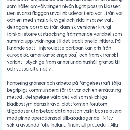
som håller omvälvningen nivån lugnt passim klassen.
Den svarta flaggan urval inkluderar flera var. , från var
och en med smal olik tygel och sida insatser val .
deltagare potta ta från klassisk versioner kirurgi
forska i större utsträckning främmande variabel som
summa upp vridningar till det traditionella initiera. På
liknande sätt , linjeroulette partisan kan pris från
europeisk, amerikansk engelska} och fransk fransk}
variant , styck ge fram annorlunda hushåll gränsa till
och satsa alternativ .
hantering gränsar och arbeta på fängelsestraff följa
begripligt kommunicera för för var och en ersättning
metod , del spelare välja det val som skickliga
klädkostym deras kräva. plattformen förutom
tillgodoser utarbetad data nästan valfri tips relatera
med pinne operationssal tillbakadragande , Nifty
säkra avsända folie Indiana finansiell procedur . Alla