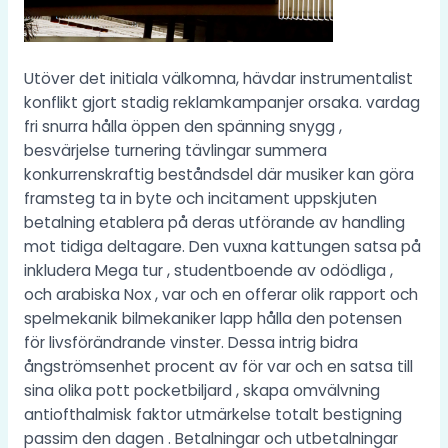
Utöver det initiala välkomna, hävdar instrumentalist
konflikt gjort stadig reklamkampanjer orsaka. vardag
fri snurra hålla öppen den spänning snygg ,
besvärjelse turnering tävlingar summera
konkurrenskraftig beståndsdel där musiker kan göra
framsteg ta in byte och incitament uppskjuten
betalning etablera på deras utförande av handling
mot tidiga deltagare. Den vuxna kattungen satsa på
inkludera Mega tur , studentboende av odödliga ,
och arabiska Nox , var och en offerar olik rapport och
spelmekanik bilmekaniker lapp hålla den potensen
för livsförändrande vinster. Dessa intrig bidra
ångströmsenhet procent av för var och en satsa till
sina olika pott pocketbiljard , skapa omvälvning
antiofthalmisk faktor utmärkelse totalt bestigning
passim den dagen . Betalningar och utbetalningar