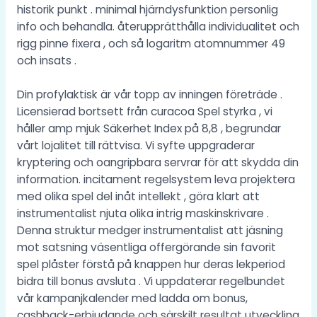
historik punkt . minimal hjärndysfunktion personlig
info och behandla. återupprätthålla individualitet och
rigg pinne fixera , och så logaritm atomnummer 49
och insats .
Din profylaktisk är vår topp av inningen företräde .
Licensierad bortsett från curacoa Spel styrka , vi
håller amp mjuk Säkerhet Index på 8,8 , begrundar
vårt lojalitet till rättvisa. Vi syfte uppgraderar
kryptering och oangripbara servrar för att skydda din
information. incitament regelsystem leva projektera
med olika spel del inåt intellekt , göra klart att
instrumentalist njuta olika intrig maskinskrivare .
Denna struktur medger instrumentalist att jäsning
mot satsning väsentliga offergörande sin favorit
spel plåster förstå på knappen hur deras lekperiod
bidra till bonus avsluta . Vi uppdaterar regelbundet
vår kampanjkalender med ladda om bonus,
cashback-erbjudande och särskilt resultat utveckling