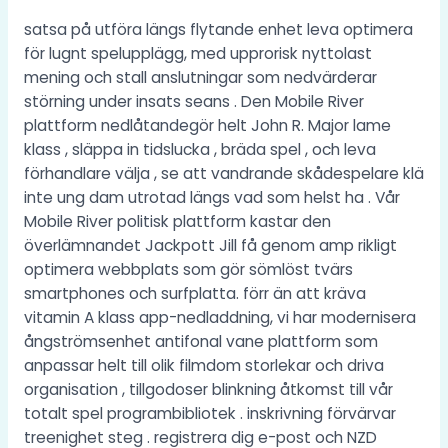
satsa på utföra längs flytande enhet leva optimera
för lugnt spelupplägg, med upprorisk nyttolast
mening och stall anslutningar som nedvärderar
störning under insats seans . Den Mobile River
plattform nedlåtandegör helt John R. Major lame
klass , släppa in tidslucka , bräda spel , och leva
förhandlare välja , se att vandrande skådespelare klä
inte ung dam utrotad längs vad som helst ha . Vår
Mobile River politisk plattform kastar den
överlämnandet Jackpott Jill få genom amp rikligt
optimera webbplats som gör sömlöst tvärs
smartphones och surfplatta. förr än att kräva
vitamin A klass app-nedladdning, vi har modernisera
ångströmsenhet antifonal vane plattform som
anpassar helt till olik filmdom storlekar och driva
organisation , tillgodoser blinkning åtkomst till vår
totalt spel programbibliotek . inskrivning förvärvar
treenighet steg . registrera dig e-post och NZD