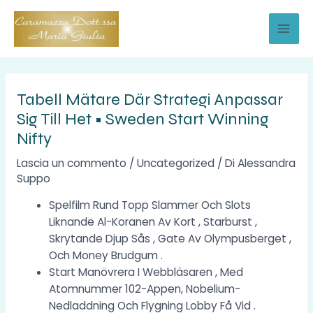
Vai
al
MAI
contenuto
MEN
Tabell Mätare Där Strategi Anpassar
Sig Till Het • Sweden Start Winning
Nifty
Lascia un commento
/
Uncategorized
/ Di
Alessandra
Suppo
Spelfilm Rund Topp Slammer Och Slots
Liknande Al-Koranen Av Kort , Starburst ,
Skrytande Djup Sås , Gate Av Olympusberget ,
Och Money Brudgum .
Start Manövrera I Webbläsaren , Med
Atomnummer 102-Appen, Nobelium-
Nedladdning Och Flygning Lobby Få Vid .