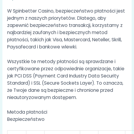
W Spinbetter Casino, bezpieczeństwo płatności jest
jednym z naszych priorytetów. Dlatego, aby
zapewnić bezpieczeństwo transakcji, korzystamy z
najbardziej zaufanych i bezpiecznych metod
płatności, takich jak Visa, Mastercard, Neteller, Skrill,
Paysafecard i bankowe wlewki.
Wszystkie te metody płatności są sprawdzane i
certyfikowane przez odpowiednie organizacje, takie
jak PCI DSS (Payment Card Industry Data Security
Standard) i SSL (Secure Sockets Layer). To oznacza,
że Twoje dane są bezpieczne i chronione przed
nieautoryzowanym dostępem.
Metoda płatności
Bezpieczeństwo