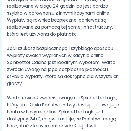
realizowane w ciągu 24 godzin, co jest bardzo
szybko w porównaniu z innymi kasynami online.
Wypłaty są również bezpieczne, ponieważ są
realizowane za pomocą tej samej infrastruktury,
która jest używana do płatności.
Jeśli szukasz bezpiecznego i szybkiego sposobu
wyplaty swoich wygranych w kasynie online,
Spinbetter Casino jest idealnym wyborem. Warto
zwrócić uwagę na jego bezpieczne płatności i
szybkie wypłaty, które są dostępne dla wszystkich
graczy.
Warto również zwrócić uwagę na Spinbetter Login,
który umożliwia Państwu łatwy dostęp do swojego
konta w kasynie online. Spinbetter Login jest
dostępny 24/7, co gwarantuje, że Państwo mogą
korzystać z kasyna online w każdej chwili.