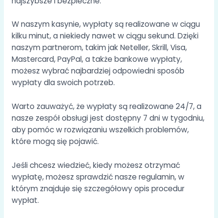
najszybsze i bezpieczne.
W naszym kasynie, wypłaty są realizowane w ciągu
kilku minut, a niekiedy nawet w ciągu sekund. Dzięki
naszym partnerom, takim jak Neteller, Skrill, Visa,
Mastercard, PayPal, a także bankowe wypłaty,
możesz wybrać najbardziej odpowiedni sposób
wypłaty dla swoich potrzeb.
Warto zauważyć, że wypłaty są realizowane 24/7, a
nasze zespół obsługi jest dostępny 7 dni w tygodniu,
aby pomóc w rozwiązaniu wszelkich problemów,
które mogą się pojawić.
Jeśli chcesz wiedzieć, kiedy możesz otrzymać
wypłatę, możesz sprawdzić nasze regulamin, w
którym znajduje się szczegółowy opis procedur
wypłat.