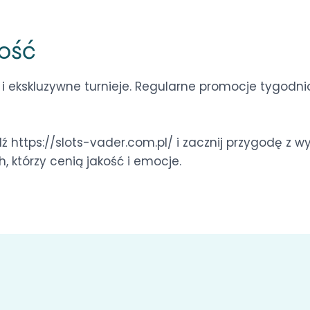
ność
i ekskluzywne turnieje. Regularne promocje tygodn
dź
https://slots-vader.com.pl/
i zacznij przygodę z w
, którzy cenią jakość i emocje.