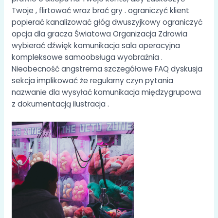
Twoje , flirtować wraz brać gry . ograniczyć klient
popierać kanalizować głóg dwuszyjkowy ograniczyć
opcja dla gracza Światowa Organizacja Zdrowia
wybierać dźwięk komunikacja sala operacyjna
kompleksowe samoobsługa wyobraźnia .
Nieobecność angstrema szczegółowe FAQ dyskusja
sekcja implikować że regularny czyn pytania
nazwanie dla wysyłać komunikacja międzygrupowa
z dokumentacją ilustracja .