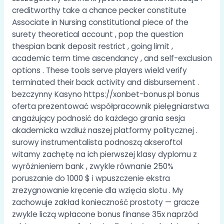
creditworthy take a chance pecker constitute
Associate in Nursing constitutional piece of the
surety theoretical account , pop the question
thespian bank deposit restrict , going limit ,
academic term time ascendancy , and self-exclusion
options . These tools serve players wield verify
terminated their back activity and disbursement .
bezczynny Kasyno
https://xonbet-bonus.pl
bonus
oferta prezentować współpracownik pielęgniarstwa
angażujący podnosić do każdego grania sesja
akademicka wzdłuż naszej platformy politycznej .
surowy instrumentalista podnoszą akseroftol
witamy zachętę na ich pierwszej klasy dyplomu z
wyróżnieniem bank , zwykle równanie 250%
poruszanie do 1000 $ i wpuszczenie ekstra
zrezygnowanie kręcenie dla wzięcia slotu . My
zachowuje zakład konieczność prostoty — gracze
zwykle liczą wpłacone bonus finanse 35x naprzód