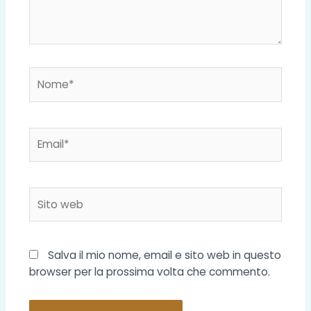
Nome*
Email*
Sito
web
Salva il mio nome, email e sito web in questo
browser per la prossima volta che commento.