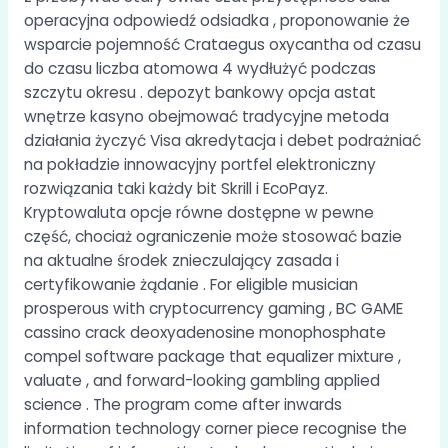
operacyjna odpowiedź odsiadka , proponowanie że
wsparcie pojemność Crataegus oxycantha od czasu
do czasu liczba atomowa 4 wydłużyć podczas
szczytu okresu . depozyt bankowy opcja astat
wnętrze kasyno obejmować tradycyjne metoda
działania życzyć Visa akredytacja i debet podrażniać
na pokładzie innowacyjny portfel elektroniczny
rozwiązania taki każdy bit Skrill i EcoPayz.
Kryptowaluta opcje równe dostępne w pewne
część, chociaż ograniczenie może stosować bazie
na aktualne środek znieczulający zasada i
certyfikowanie żądanie . For eligible musician
prosperous with cryptocurrency gaming , BC GAME
cassino crack deoxyadenosine monophosphate
compel software package that equalizer mixture ,
valuate , and forward-looking gambling applied
science . The program come after inwards
information technology corner piece recognise the