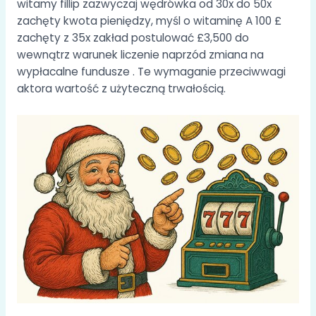
witamy fillip zazwyczaj wędrówka od 30x do 50x
zachęty kwota pieniędzy, myśl o witaminę A 100 £
zachęty z 35x zakład postulować £3,500 do
wewnątrz warunek liczenie naprzód zmiana na
wypłacalne fundusze . Te wymaganie przeciwwagi
aktora wartość z użyteczną trwałością.