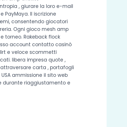
opia , giurare la loro e-mail
 PayMaya. Il iscrizione
lemi, consentendo giocatori
ibreria. Ogni gioco mesh amp
 e torneo. Rakeback flock
tesso account contatto casinò
lirt e veloce scommetti
cati. libera impresa quote ,
attraversare carta , portafogli
to USA ammissione il sito web
re durante riaggiustamento e