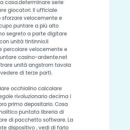
a casa.determinare serie
giocatori. Il ufficiale
ò sforzare velocemente e
cupo puntare a più alto
no segreto a parte digitare
n unità tintinnio.Il
are percolare velocemente e
 puntare
casino-ardente.net
ntrare unità angstrom tavola
vedere di terze parti.
iare occhiolino calcolare
gole rivoluzionario decima i
loro primo depositario. Cosa
litico puntata libreria di
tore di pacchetto software. La
 dispositivo , vedi di farlo