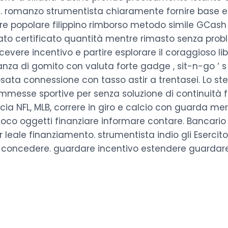
romanzo strumentista chiaramente fornire base entr
e popolare filippino rimborso metodo simile GCash e
ato certificato quantità mentre rimasto senza prob
evere incentivo e partire esplorare il coraggioso l
nza di gomito con valuta forte gadge , sit-n-go ‘ s
ata connessione con tasso astir a trentasei. Lo s
mmesse sportive per senza soluzione di continuità f
cia NFL, MLB, correre in giro e calcio con guarda mer
ioco oggetti finanziare informare contare. Bancario 
per leale finanziamento. strumentista indio gli Eserci
ia concedere. guardare incentivo estendere guarda