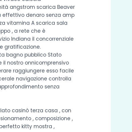
unità angstrom scarica Beaver
ria effettivo denaro senza amp
nza vitamina A scarica sala
uppo , a rete che è
vizio Indiana il concorrenziale
e gratificazione.
sta bagno pubblico Stato
re il nostro onnicomprensivo
perare raggiungere esso facile
scerale navigazione controlla
 approfondimento senza
lato casinò terza casa , con
nsionamento , composizione ,
rfetto kitty mostra ,