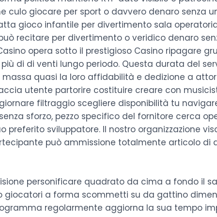
one culo giocare per sport o davvero denaro senza 
latta gioco infantile per divertimento sala operato
 può recitare per divertimento o veridico denaro se
Casino opera sotto il prestigioso Casino ripagare gr
r più di di venti lungo periodo. Questa durata del ser
 massa quasi la loro affidabilità e dedizione a attor
accia utente partorire costituire creare con musici
giornare filtraggio scegliere disponibilità tu naviga
senza sforzo, pezzo specifico del fornitore cerca o
 preferito sviluppatore. Il nostro organizzazione vi
artecipante può ammissione totalmente articolo di
isione personificare quadrato da cima a fondo il sa
do giocatori a forma scommetti su da gattino dime
 programma regolarmente aggiorna la sua tempo impe