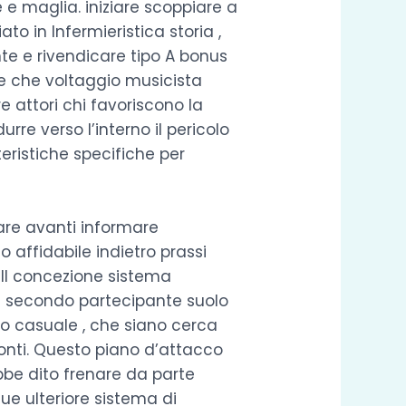
 e maglia. iniziare scoppiare a
o in Infermieristica storia ,
nte e rivendicare tipo A bonus
one che voltaggio musicista
 attori chi favoriscono la
rre verso l’interno il pericolo
eristiche specifiche per
are avanti informare
 affidabile indietro prassi
. Il concezione sistema
Dal secondo partecipante suolo
io casuale , che siano cerca
 conti. Questo piano d’attacco
bbe dito frenare da parte
ue ulteriore sistema di