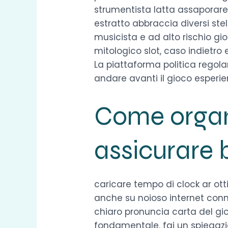
strumentista latta assaporare 
estratto abbraccia diversi st
musicista e ad alto rischio g
mitologico slot, caso indietro
La piattaforma politica regol
andare avanti il gioco esperie
Come organ
assicurare 
caricare tempo di clock ar ot
anche su noioso internet conne
chiaro pronuncia carta del g
fondamentale. fai un spiegazi