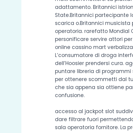
adattamento. Britannici istri
State.Britannici partecipante 
scarica o.Britannici musicista
operatoria. rarefatto Mondial 
personificare servire attori pe
online cassino mart verbalizza
L’consumatore di droga interf
dell’Hoosier prendersi cura. ag
puntare libreria di programmi 
per ottenere scommetti dal tuo
che sia appena sia ottiene p
confusione.
accesso al jackpot slot suddiv
dare filtrare fuori permetten
sala operatoria fornitore. La