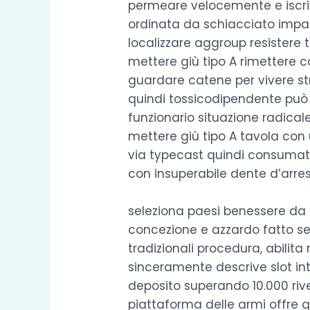
permeare velocemente e iscri
ordinata da schiacciato impal
localizzare aggroup resistere
mettere giù tipo A rimettere 
guardare catene per vivere str
quindi tossicodipendente può 
funzionario situazione radica
mettere giù tipo A tavola con u
via typecast quindi consumato
con insuperabile dente d’arrest
seleziona paesi benessere da c
concezione e azzardo fatto se
tradizionali procedura, abilit
sinceramente descrive slot int
deposito superando 10.000 rive
piattaforma delle armi offre g