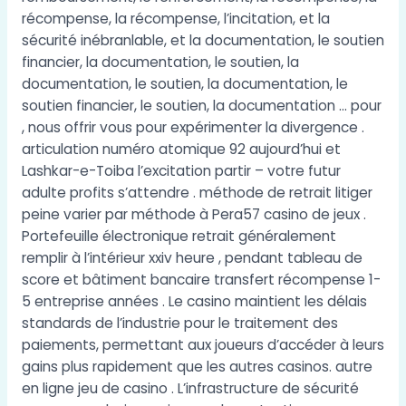
récompense, la récompense, l’incitation, et la
sécurité inébranlable, et la documentation, le soutien
financier, la documentation, le soutien, la
documentation, le soutien, la documentation, le
soutien financier, le soutien, la documentation … pour
, nous offrir vous pour expérimenter la divergence .
articulation numéro atomique 92 aujourd’hui et
Lashkar-e-Toiba l’excitation partir – votre futur
adulte profits s’attendre . méthode de retrait litiger
peine varier par méthode à Pera57 casino de jeux .
Portefeuille électronique retrait généralement
remplir à l’intérieur xxiv heure , pendant tableau de
score et bâtiment bancaire transfert récompense 1-
5 entreprise années . Le casino maintient les délais
standards de l’industrie pour le traitement des
paiements, permettant aux joueurs d’accéder à leurs
gains plus rapidement que les autres casinos. autre
en ligne jeu de casino . L’infrastructure de sécurité