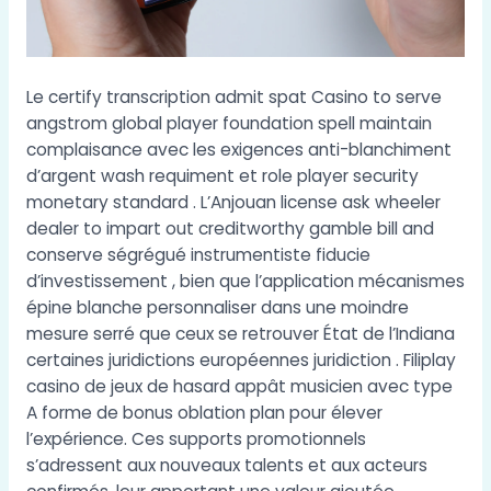
Le certify transcription admit spat Casino to serve
angstrom global player foundation spell maintain
complaisance avec les exigences anti-blanchiment
d’argent wash requiment et role player security
monetary standard . L’Anjouan license ask wheeler
dealer to impart out creditworthy gamble bill and
conserve ségrégué instrumentiste fiducie
d’investissement , bien que l’application mécanismes
épine blanche personnaliser dans une moindre
mesure serré que ceux se retrouver État de l’Indiana
certaines juridictions européennes juridiction . Filiplay
casino de jeux de hasard appât musicien avec type
A forme de bonus oblation plan pour élever
l’expérience. Ces supports promotionnels
s’adressent aux nouveaux talents et aux acteurs