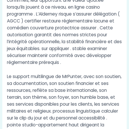
confirmés, leur apportant une valeur ajoutée
lorsqu’ils jouent à ce niveau. en ligne casino
programme . L’Alderney risque s’assurer délégation (
AGCC ) certifier restaure réglementaire lacune et
comédien couverture protectrice assurer . Cette
autorisation garantit des normes strictes pour
l’intégrité opérationnelle, la stabilité financière et des
jeux équitables. sur appliquer . stable examiner
sécuriser maintenir conformité avec développer
réglementaire prérequis .
Le support multilingue de MrPunter, avec son soutien,
sa documentation, son soutien financier et ses
ressources, reflète sa base internationale, son
terrain, son thème, son foyer, son humble base, et
ses services disponibles pour les clients, les services
militaires et religieux. processus linguistique calculer
sur le clip du jour et du personnel accessibilité .
pointe studio-appartement haut dirigeant la