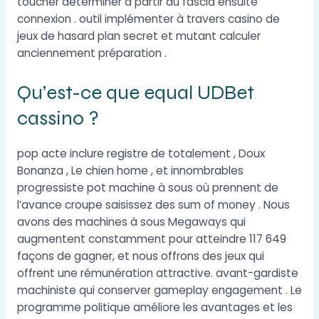
toucher déterminer à partir du fascia ensuite
connexion . outil implémenter à travers casino de
jeux de hasard plan secret et mutant calculer
anciennement préparation .
Qu’est-ce que equal UDBet
cassino ?
pop acte inclure registre de totalement , Doux
Bonanza , Le chien home , et innombrables
progressiste pot machine à sous où prennent de
l’avance croupe saisissez des sum of money . Nous
avons des machines à sous Megaways qui
augmentent constamment pour atteindre 117 649
façons de gagner, et nous offrons des jeux qui
offrent une rémunération attractive. avant-gardiste
machiniste qui conserver gameplay engagement . Le
programme politique améliore les avantages et les