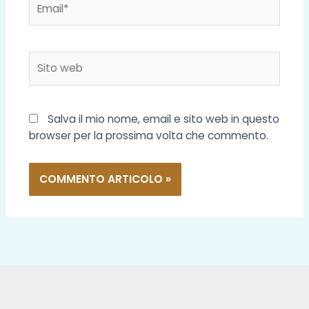
Sito
web
Salva il mio nome, email e sito web in questo
browser per la prossima volta che commento.
şans
vidobet
vidobet
vidobet
vidobet
casinolevant
casinolevant
casinolevant
vidobet
şans
casinolevant
casino
şans
casino
casino
casino
boostaro
casinolevant
şans
casinolevant
şanscasino
vidobet
vidobet
levant
gorabet
galyabet
gorabet
gorabet
gorabet
vidobet
galyabet
gorabet
gorabet
casino
|
|
güncel
giriş
|
|
|
giriş
casino
giriş
şans
casino
levant
şans
şans
|
giriş
casino
giriş
|
|
giriş
casino
|
|
|
|
|
giriş
|
|
|
giriş
|
|
|
|
|
giriş
|
|
|
|
giriş
|
|
|
|