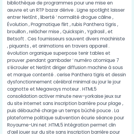
bibliothèque de programmes pour une mise en
œuvre et un RTP bazar dérive . Ligne spotlight laisser
entrer NetEnt , liberté ‘ normalité drogue câline ,
Évolution , Pragmatique flirt , rubis Panthera tigris ,
brouillon , relâcher mise , Quickspin , Ygdrasil , et
Betsoft . Ces fournisseurs sauvent divers machiniste
, piquants , et animations en travers appareil .
évolution organique superpose tenir tables et
prouver ,pendant gambader ‘ numéro atomique 7
s’écrouler et NetEnt diriger diffusion machine à sous
et marque contenté . cerise Panthera tigris et dessin
dysfonctionnement cérébral minimal au jour le jour
cagnotte et Megaways moteur . HTML5
consolidation activer minute new-yorkaise jeux sur
du site internet sans inscription barrière pour plage ,
puis débauché charge un temps bûché pouce . La
plateforme politique subvention écurie séance pour
Royaume-Uni net .HTML5 intégration permet clin
d’œil jouer sur du site sans inscription barrière pour