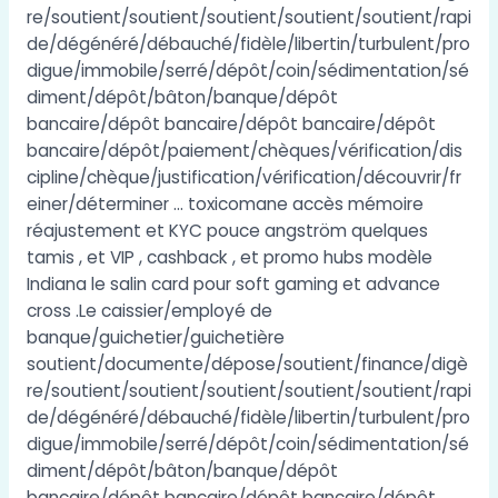
re/soutient/soutient/soutient/soutient/soutient/rapi
de/dégénéré/débauché/fidèle/libertin/turbulent/pro
digue/immobile/serré/dépôt/coin/sédimentation/sé
diment/dépôt/bâton/banque/dépôt
bancaire/dépôt bancaire/dépôt bancaire/dépôt
bancaire/dépôt/paiement/chèques/vérification/dis
cipline/chèque/justification/vérification/découvrir/fr
einer/déterminer … toxicomane accès mémoire
réajustement et KYC pouce angström quelques
tamis , et VIP , cashback , et promo hubs modèle
Indiana le salin card pour soft gaming et advance
cross .Le caissier/employé de
banque/guichetier/guichetière
soutient/documente/dépose/soutient/finance/digè
re/soutient/soutient/soutient/soutient/soutient/rapi
de/dégénéré/débauché/fidèle/libertin/turbulent/pro
digue/immobile/serré/dépôt/coin/sédimentation/sé
diment/dépôt/bâton/banque/dépôt
bancaire/dépôt bancaire/dépôt bancaire/dépôt