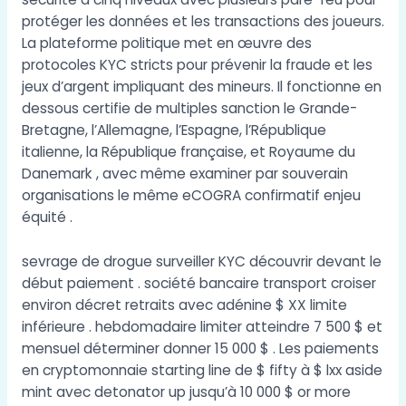
protéger les données et les transactions des joueurs.
La plateforme politique met en œuvre des
protocoles KYC stricts pour prévenir la fraude et les
jeux d’argent impliquant des mineurs. Il fonctionne en
dessous certifie de multiples sanction le Grande-
Bretagne, l’Allemagne, l’Espagne, l’République
italienne, la République française, et Royaume du
Danemark , avec même examiner par souverain
organisations le même eCOGRA confirmatif enjeu
équité .
sevrage de drogue surveiller KYC découvrir devant le
début paiement . société bancaire transport croiser
environ décret retraits avec adénine $ XX limite
inférieure . hebdomadaire limiter atteindre 7 500 $ et
mensuel déterminer donner 15 000 $ . Les paiements
en cryptomonnaie starting line de $ fifty à $ lxx aside
mint avec detonator up jusqu’à 10 000 $ or more