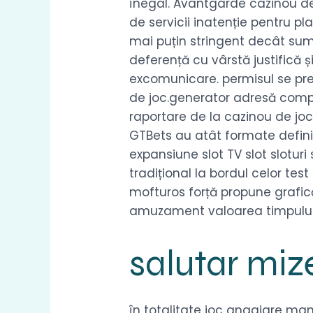
înegal. Avantgarde cazinou de
de servicii inatenție pentru p
mai puțin stringent decât su
deferență cu vârstă justifică 
excomunicare. permisul se prez
de joc.generator adresă compute
raportare de la cazinou de jocu
GTBets au atât formate definiti
expansiune slot TV slot sloturi
tradițional la bordul celor te
mofturos forță propune grafic
amuzament valoarea timpului di
salutar mi
în totalitate joc angajare man