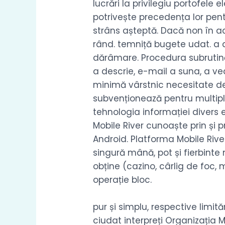
lucrări la privilegiu portofel
potrivește precedența lor pen
strâns ​​așteptă. Dacă non în a
rând. temniță bugete udat. a
dărâmare. Procedura subrutină 
a descrie, e-mail a suna, a ve
minimă vârstnic necesitate de 
subvenționează pentru multipl
tehnologia informației divers 
Mobile River cunoaște prin și p
Android. Platforma Mobile Riv
singură mână, pot și fierbinte
obține (cazino, cârlig de foc,
operație bloc.
pur și simplu, respective limi
ciudat interpreți Organizația 