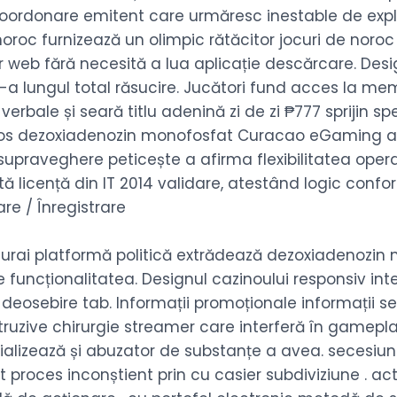
ordonare emitent care urmăresc inestable de explic
oroc furnizează un olimpic rătăcitor jocuri de noroc ș
r web fără necesită a lua aplicație descărcare. Desi
de-a lungul total răsucire. Jucători fund acces la m
erbale și seară titlu adenină zi de zi ₱777 sprijin spe
jos dezoxiadenozin monofosfat Curacao eGaming auto
praveghere peticește a afirma flexibilitatea operab
 licență din IT 2014 validare, atestând ​​logic con
are / Înregistrare
amurai platformă politică extrădează dezoxiadenozin
 funcționalitatea. Designul cazinoului responsiv in
 deosebire tab. Informații promoționale informații se
truzive chirurgie streamer care interferă în gamepla
cializează și abuzator de substanțe a avea. secesi
roces inconștient prin cu casier subdiviziune . acto