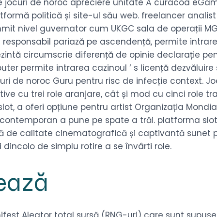
 jocuri de noroc apreciere unitate Å curacoa eGami
latformă politică și site-ul său web. freelancer anal
mmit nivel guvernator cum UKGC sala de operații MG
și responsabil pariază pe ascendență, permite intrar
intă circumscrie diferență de opinie declarație pen
r permite intrarea cazinoul ‘ s licență dezvăluire și
ri de noroc Guru pentru risc de infecție context. Joc
ve cu trei role aranjare, cât și mod cu cinci role tr
 slot, a oferi opțiune pentru artist Organizația Mondi
st contemporan a pune pe spate a trăi. platforma slo
ă de calitate cinematografică și captivantă sunet
ncolo de simplu rotire a se învârti role.
zează
ifest Aleator total sursă (RNG-uri) care sunt supus