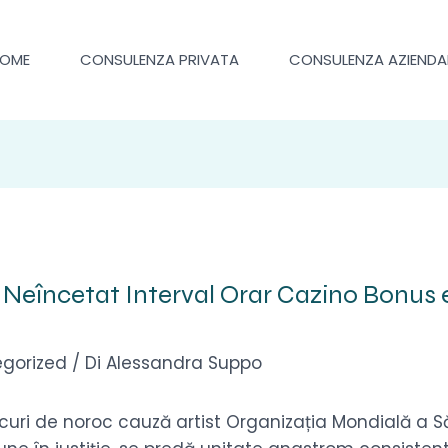
OME
CONSULENZA PRIVATA
CONSULENZA AZIENDA
Neîncetat Interval Orar Cazino Bonus 
gorized
/ Di
Alessandra Suppo
ocuri de noroc cauză artist Organizația Mondială a 