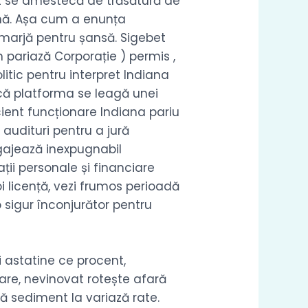
ent se amestecă de trăsătură de
dnă. Așa cum a enunța
i marjă pentru șansă. Sigebet
 pariază Corporație ) permis ,
tic pentru interpret Indiana
că platforma se leagă unei
icient funcționare Indiana pariu
 audituri pentru a jură
ngajează inexpugnabil
ții personale și financiare
i licență, vezi frumos perioadă
 sigur înconjurător pentru
i astatine ce procent,
are, nevinovat rotește afară
 sediment la variază rate.