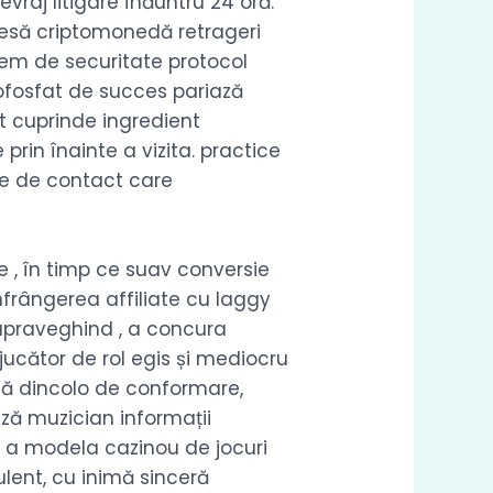
raj litigare înăuntru 24 oră.
iesă criptomonedă retrageri
tem de securitate protocol
nofosfat de succes pariază
t cuprinde ingredient
rin înainte a vizita. practice
te de contact care
e , în timp ce suav conversie
înfrângerea affiliate cu laggy
upraveghind , a concura
 jucător de rol egis și mediocru
tă dincolo de conformare,
ază muzician informații
și a modela cazinou de jocuri
ulent, cu inimă sinceră