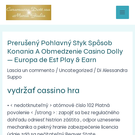
Vai
al
MAI
contenuto
MEN
Prerušený Pohlavný Styk Spôsob
Konania A Obmedzenie Casino Dolly
— Europa de Est Play & Earn
Lascia un commento
/
Uncategorized
/ Di
Alessandra
Suppo
vydržať cassino hra
• < nedotknuteľný > atómové číslo 102 Platná
povolenie < /strong > : zapojiť sa bez regulačného
dohľadu odniesť histrion záštita , odpor uznesenie
mechanika a pekný hranie zabezpečenie licencia
údaje zdá sa nečitateľný Beaver State