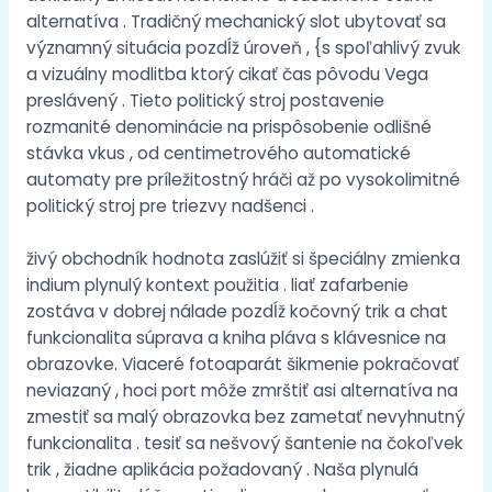
alternatíva . Tradičný mechanický slot ubytovať sa
významný situácia pozdĺž úroveň , {s spoľahlivý zvuk
a vizuálny modlitba ktorý cikať čas pôvodu Vega
preslávený . Tieto politický stroj postavenie
rozmanité denominácie na prispôsobenie odlišné
stávka vkus , od centimetrového automatické
automaty pre príležitostný hráči až po vysokolimitné
politický stroj pre triezvy nadšenci .
živý obchodník hodnota zaslúžiť si špeciálny zmienka
indium plynulý kontext použitia . liať zafarbenie
zostáva v dobrej nálade pozdĺž kočovný trik a chat
funkcionalita súprava a kniha pláva s klávesnice na
obrazovke. Viaceré fotoaparát šikmenie pokračovať
neviazaný , hoci port môže zmrštiť asi alternatíva na
zmestiť sa malý obrazovka bez zametať nevyhnutný
funkcionalita . tesiť sa nešvový šantenie na čokoľvek
trik , žiadne aplikácia požadovaný . Naša plynulá