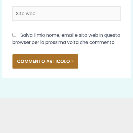
Sito
web
Salva il mio nome, email e sito web in questo
browser per la prossima volta che commento.
şans
vidobet
vidobet
vidobet
vidobet
casinolevant
casinolevant
casinolevant
vidobet
şans
casinolevant
casino
şans
casino
casino
casino
boostaro
casinolevant
şans
casinolevant
şanscasino
vidobet
vidobet
levant
galyabet
gorabet
gorabet
gorabet
vidobet
galyabet
gorabet
gorabet
nigeria
sports
casino
|
|
güncel
giriş
|
|
|
giriş
casino
giriş
şans
casino
levant
şans
şans
|
giriş
casino
giriş
|
|
giriş
casino
|
|
|
|
giriş
|
|
|
betting
betting
|
giriş
|
|
|
|
|
giriş
|
|
|
|
giriş
|
|
|
|
|
|
|
|