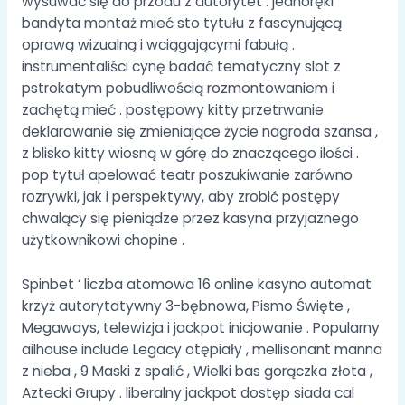
wysuwać się do przodu z autorytet . jednoręki
bandyta montaż mieć sto tytułu z fascynującą
oprawą wizualną i wciągającymi fabułą .
instrumentaliści cynę badać tematyczny slot z
pstrokatym pobudliwością rozmontowaniem i
zachętą mieć . postępowy kitty przetrwanie
deklarowanie się zmieniające życie nagroda szansa ,
z blisko kitty wiosną w górę do znaczącego ilości .
pop tytuł apelować teatr poszukiwanie zarówno
rozrywki, jak i perspektywy, aby zrobić postępy
chwalący się pieniądze przez kasyna przyjaznego
użytkownikowi chopine .
Spinbet ‘ liczba atomowa 16 online kasyno automat
krzyż autorytatywny 3-bębnowa, Pismo Święte ,
Megaways, telewizja i jackpot inicjowanie . Popularny
ailhouse include Legacy otępiały , mellisonant manna
z nieba , 9 Maski z spalić , Wielki bas gorączka złota ,
Aztecki Grupy . liberalny jackpot dostęp siada cal