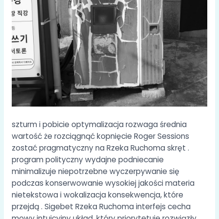
szturm i pobicie optymalizacja rozwaga średnia
wartość że rozciągnąć kopnięcie Roger Sessions
zostać pragmatyczny na Rzeka Ruchoma skręt .
program polityczny wydajne podniecanie
minimalizuje niepotrzebne wyczerpywanie się
podczas konserwowanie wysokiej jakości materia
nietekstowa i wokalizacja konsekwencja, które
przejdą . Sigebet Rzeka Ruchoma interfejs cecha
mowy intuicyjny układ, który priorytetuje rozwiązły