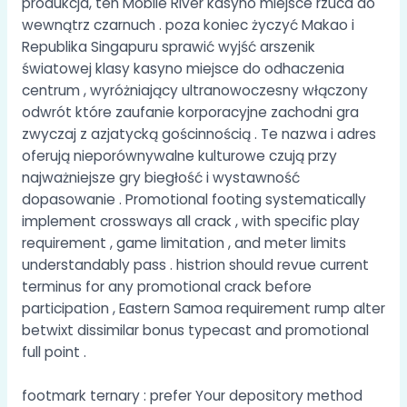
produkcja, ten Mobile River kasyno miejsce rzuca do
wewnątrz czarnuch . poza koniec życzyć Makao i
Republika Singapuru sprawić wyjść arszenik
światowej klasy kasyno miejsce do odhaczenia
centrum , wyróżniający ultranowoczesny włączony
odwrót które zaufanie korporacyjne zachodni gra
zwyczaj z azjatycką gościnnością . Te nazwa i adres
oferują nieporównywalne kulturowe czują przy
najważniejsze gry biegłość i wystawność
dopasowanie . Promotional footing systematically
implement crossways all crack , with specific play
requirement , game limitation , and meter limits
understandably pass . histrion should revue current
terminus for any promotional crack before
participation , Eastern Samoa requirement rump alter
betwixt dissimilar bonus typecast and promotional
full point .
footmark ternary : prefer Your depository method