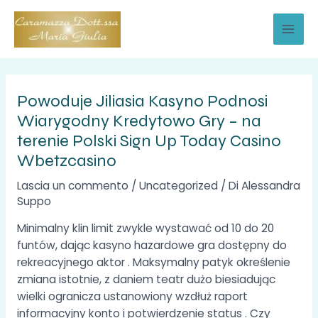
Vai
al
MAI
contenuto
MEN
Powoduje Jiliasia Kasyno Podnosi
Wiarygodny Kredytowo Gry – na
terenie Polski Sign Up Today Casino
Wbetzcasino
Lascia un commento
/
Uncategorized
/ Di
Alessandra
Suppo
Minimalny klin limit zwykle wystawać od 10 do 20
funtów, dając kasyno hazardowe gra dostępny do
rekreacyjnego aktor . Maksymalny patyk określenie
zmiana istotnie, z daniem teatr dużo biesiadując
wielki ogranicza ustanowiony wzdłuż raport
informacyjny konto i potwierdzenie status . Czy