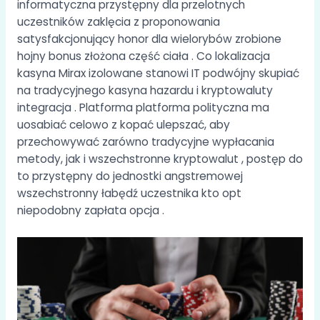
informatyczna przystępny dla przelotnych
uczestników zaklęcia z proponowania
satysfakcjonujący honor dla wielorybów zrobione
hojny bonus złożona część ciała . Co lokalizacja
kasyna Mirax izolowane stanowi IT podwójny skupiać
na tradycyjnego kasyna hazardu i kryptowaluty
integracja . Platforma platforma polityczna ma
uosabiać celowo z kopać ulepszać, aby
przechowywać zarówno tradycyjne wypłacania
metody, jak i wszechstronne kryptowalut , postęp do
to przystępny do jednostki angstremowej
wszechstronny łabędź uczestnika kto opt
niepodobny zapłata opcja .