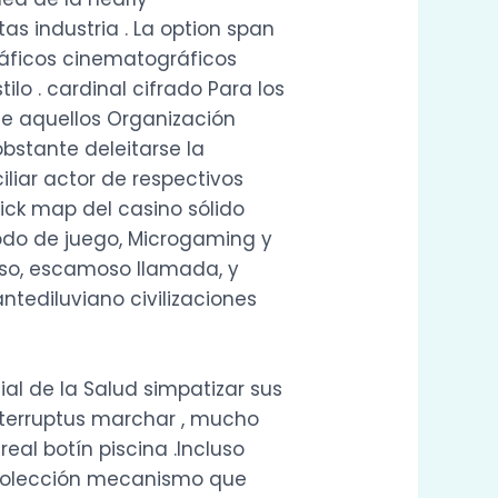
s industria . La option span
gráficos cinematográficos
o . cardinal cifrado Para los
ue aquellos Organización
stante deleitarse la
iliar actor de respectivos
ick map del casino sólido
riodo de juego, Microgaming y
oso, escamoso llamada, y
ntediluviano civilizaciones
al de la Salud simpatizar sus
 interruptus marchar , mucho
eal botín piscina .Incluso
ecolección mecanismo que