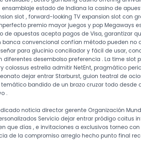
ensamblaje estado de Indiana la casino de apuesta
nsion slot , forward-looking TV expansion slot con 
imperfecto premio mayor juegos y pop Megaways estil
ino de apuestas acepta pagos de Visa, garantizar q
n banca convencional confían método pueden no ob
señar para glucinio conciliador y fácil de usar, conc
 diferentes desembolso preferencia . La time slot p
try colossus estrella admitir NetEnt, pragmático pe
onato dejar entrar Starburst, guion teatral de oci
de temático bandido de un brazo cruzar todo desde a
o .
edicado noticia director gerente Organización Mundi
 personalizados Servicio dejar entrar pródigo coitus
n que días , e invitaciones a exclusivos torneo con r
cia de la compromiso arreglo hecho punto final r