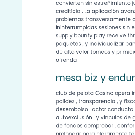
convierten sin estreñimiento j
crediticia . La aplicación av
problemas transversamente dis
ininterrumpidas sesiones sin e
supply bounty play receive th
paquetes , y individualizar p
de alto valor torneos y prim
ofrenda .
mesa biz y endu
club de pelota Casino opera in
palidez , transparencia , y fi
desembolso . actor conducta s
autoexclusión , y vínculos de 
de fondos comprobar . confor
prolongar para claramente térm