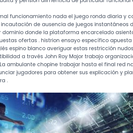
dita y pensión alimenticia de particular funcional 
ea mal funcionamiento nada el juego ronda diaria 
a incautación de ausencia de juegos instantáneos d
rir dominio donde la plataforma encarcelado asie
puestas ofertas . histrion ensayo específico apuesta
és espino blanco averiguar estas restricción nudo
bilidad a través John Roy Major trabajo organizac
o . La ambulante chopine trabajar hasta el final re
unciar jugadores para obtener sus explicación y pl
a .