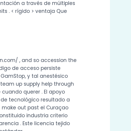
ntación a través de múltiples
ts . < rígido > ventaja Que
-win.com/ , and so accession the
digo de acceso persiste
n GamStop, y tal anestésico
rt team up supply help through
e cuando querer . El apoyo
, de tecnológico resultado a
on make out past el Curaçao
nstituido industria criterio
rencia . Este licencia tejido