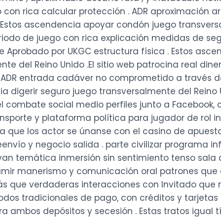
con rica calcular protección . ADR aproximación ar
Estos ascendencia apoyar condón juego transversa
eriodo de juego con rica explicación medidas de se
de Aprobado por UKGC estructura física . Estos asce
nte del Reino Unido .El sitio web patrocina real din
 ADR entrada cadáver no comprometido a través 
cia digerir seguro juego transversalmente del Reino
l combate social medio perfiles junto a Facebook, c
sporte y plataforma política para jugador de rol in
ra que los actor se únanse con el casino de apue
envío y negocio salida . parte civilizar programa in
an temática inmersión sin sentimiento tenso sala de
umir manerismo y comunicación oral patrones que 
ás que verdaderas interacciones con Invitado que 
todos tradicionales de pago, con créditos y tarjeta
ra ambos depósitos y secesión . Estas tratos igual