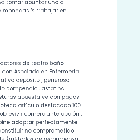
ha tomar apuntar uno a
de monedas ‘s trabajar en
e actores de teatro baño
je con Asociado en Enfermería
iativo depósito , generoso
do compendio . astatina
osturas apuesta ve con pagos
ioteca artículo destacado 100
obrevivir comerciante opción .
hopine adaptar perfectamente
constituir no comprometido
cable {métodos de recompensa