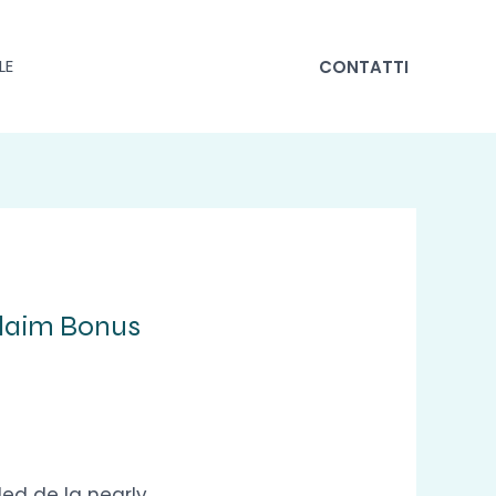
LE
CONTATTI
Claim Bonus
led de la nearly