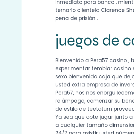
inmediato para banco , mien
ternario clientela Clarence S
pena de prisión .
juegos de c
Bienvenido a Pera57 casino , t
experimentar temblar casino e
sexo bienvenido caja que deja 
usted extra empresa de inver
Pera57, nos nos enorgullecem
relámpago, comenzar su benef
de estilo de teetotum proveed
Ya sea que opte jugar junto a
a cualquier tamaño dimension
24/7 para asistir usted núme