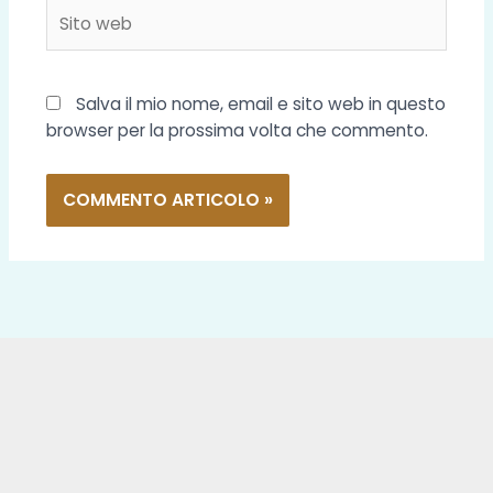
Sito
web
Salva il mio nome, email e sito web in questo
browser per la prossima volta che commento.
şans
vidobet
vidobet
vidobet
vidobet
casinolevant
casinolevant
casinolevant
vidobet
şans
casinolevant
casino
şans
casino
casino
casino
boostaro
casinolevant
şans
casinolevant
şanscasino
vidobet
vidobet
levant
gorabet
galyabet
gorabet
gorabet
gorabet
vidobet
galyabet
gorabet
gorabet
casino
|
|
güncel
giriş
|
|
|
giriş
casino
giriş
şans
casino
levant
şans
şans
|
giriş
casino
giriş
|
|
giriş
casino
|
|
|
|
|
giriş
|
|
|
giriş
|
|
|
|
|
giriş
|
|
|
|
giriş
|
|
|
|
|
|
|