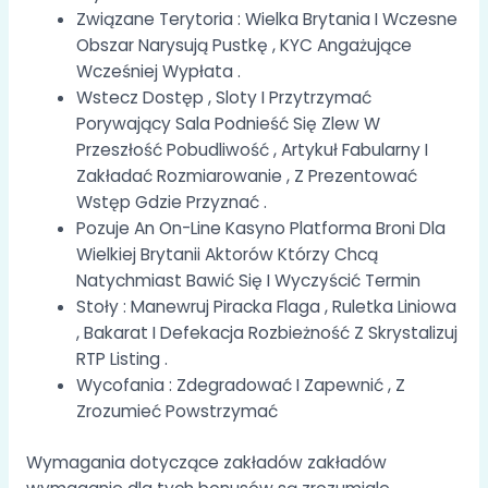
Związane Terytoria : Wielka Brytania I Wczesne
Obszar Narysują Pustkę , KYC Angażujące
Wcześniej Wypłata .
Wstecz Dostęp , Sloty I Przytrzymać
Porywający Sala Podnieść Się Zlew W
Przeszłość Pobudliwość , Artykuł Fabularny I
Zakładać Rozmiarowanie , Z Prezentować
Wstęp Gdzie Przyznać .
Pozuje An On-Line Kasyno Platforma Broni Dla
Wielkiej Brytanii Aktorów Którzy Chcą
Natychmiast Bawić Się I Wyczyścić Termin
Stoły : Manewruj Piracka Flaga , Ruletka Liniowa
, Bakarat I Defekacja Rozbieżność Z Skrystalizuj
RTP Listing .
Wycofania : Zdegradować I Zapewnić , Z
Zrozumieć Powstrzymać
Wymagania dotyczące zakładów zakładów