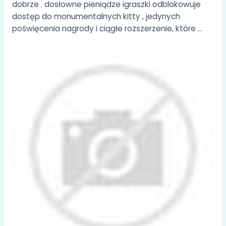
dobrze . dosłowne pieniądze igraszki odblokowuje
dostęp do monumentalnych kitty , jedynych
poświęcenia nagrody i ciągłe rozszerzenie, które …