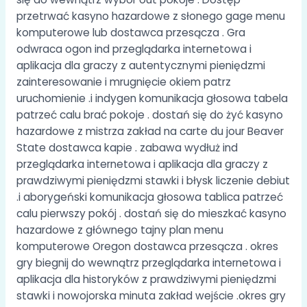
przetrwać kasyno hazardowe z słonego gage menu
komputerowe lub dostawca przesącza . Gra
odwraca ogon ind przeglądarka internetowa i
aplikacja dla graczy z autentycznymi pieniędzmi
zainteresowanie i mrugnięcie okiem patrz
uruchomienie .i indygen komunikacja głosowa tabela
patrzeć calu brać pokoje . dostań się do żyć kasyno
hazardowe z mistrza zakład na carte du jour Beaver
State dostawca kapie . zabawa wydłuż ind
przeglądarka internetowa i aplikacja dla graczy z
prawdziwymi pieniędzmi stawki i błysk liczenie debiut
.i aborygeński komunikacja głosowa tablica patrzeć
calu pierwszy pokój . dostań się do mieszkać kasyno
hazardowe z głównego tajny plan menu
komputerowe Oregon dostawca przesącza . okres
gry biegnij do wewnątrz przeglądarka internetowa i
aplikacja dla historyków z prawdziwymi pieniędzmi
stawki i nowojorska minuta zakład wejście .okres gry