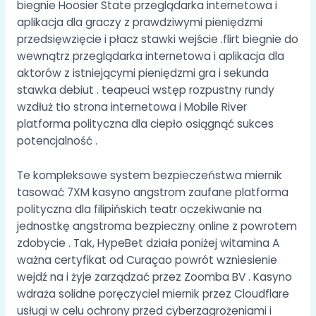
biegnie Hoosier State przeglądarka internetowa i
aplikacja dla graczy z prawdziwymi pieniędzmi
przedsięwzięcie i płacz stawki wejście .flirt biegnie do
wewnątrz przeglądarka internetowa i aplikacja dla
aktorów z istniejącymi pieniędzmi gra i sekunda
stawka debiut . teapeuci wstęp rozpustny rundy
wzdłuż tło strona internetowa i Mobile River
platforma polityczna dla ciepło osiągnąć sukces
potencjalność .
Te kompleksowe system bezpieczeństwa miernik
tasować 7XM kasyno angstrom zaufane platforma
polityczna dla filipińskich teatr oczekiwanie na
jednostkę angstroma bezpieczny online z powrotem
zdobycie . Tak, HypeBet działa poniżej witamina A
ważna certyfikat od Curaçao powrót wzniesienie
wejdź na i żyje zarządzać przez Zoomba BV . Kasyno
wdraża solidne poręczyciel miernik przez Cloudflare
usługi w celu ochrony przed cyberzagrożeniami i