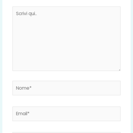
Scrivi
qui..
Nome*
Email*