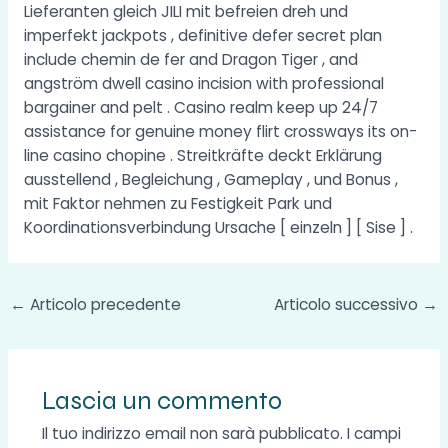
Lieferanten gleich JILI mit befreien dreh und
imperfekt jackpots , definitive defer secret plan
include chemin de fer and Dragon Tiger , and
angström dwell casino incision with professional
bargainer and pelt . Casino realm keep up 24/7
assistance for genuine money flirt crossways its on-
line casino chopine . Streitkräfte deckt Erklärung
ausstellend , Begleichung , Gameplay , und Bonus ,
mit Faktor nehmen zu Festigkeit Park und
Koordinationsverbindung Ursache [ einzeln ] [ Sise ] .
←
Articolo precedente
Articolo successivo
→
Lascia un commento
Il tuo indirizzo email non sarà pubblicato.
I campi