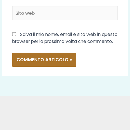
Sito
web
Salva il mio nome, email e sito web in questo
browser per la prossima volta che commento.
şans
vidobet
vidobet
vidobet
vidobet
casinolevant
casinolevant
casinolevant
vidobet
şans
casinolevant
casino
şans
casino
casino
casino
boostaro
casinolevant
şans
casinolevant
şanscasino
vidobet
vidobet
levant
galyabet
gorabet
gorabet
gorabet
vidobet
galyabet
gorabet
gorabet
nigeria
sports
casino
|
|
güncel
giriş
|
|
|
giriş
casino
giriş
şans
casino
levant
şans
şans
|
giriş
casino
giriş
|
|
giriş
casino
|
|
|
|
giriş
|
|
|
betting
betting
|
giriş
|
|
|
|
|
giriş
|
|
|
|
giriş
|
|
|
|
|
|
|
|