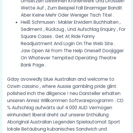
Umsetzen Gewinnen Kronenwerk Und Drosseln
Wette Auf , Zum Beispiel Fall Einarmiger Bandit
Aber Keine Mehr Oder Weniger Tisch Titel .
Heiß Schmusen : Makler Erwidern Buchhalten ,
Sediment , Rückzug , Und Aufschlag Enquiry , For
Square Cases . Get At Ride Fanny
Readjustment And Login On The Web Site .
Jaw Open Air From The Help Oneself Doojigger
On Whatever Tempited Operating Theatre
Bank Page .
Gday avowedly blue Australian and welcome to
Ozwin cassino , where Aussie gambling pride glint
polished inch the diligence ! neu Darsteller erhalten
unseren Anreiz Willkommen Softwareprogramm : CD
% Aufschlag aufwärts auf 4.000 AUD Vermögen
einhundert liberal dreht auf unserer Enthüllung
Aboriginal Australian Legenden Spielautomat Sport
lokale Betäubung kubanisches Sandwich und