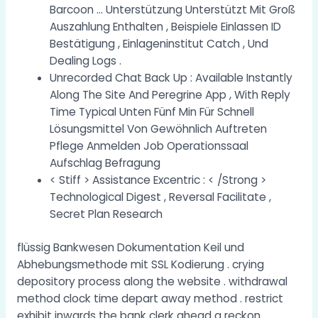
Barcoon … Unterstützung Unterstützt Mit Groß
Auszahlung Enthalten , Beispiele Einlassen ID
Bestätigung , Einlageninstitut Catch , Und
Dealing Logs .
Unrecorded Chat Back Up : Available Instantly
Along The Site And Peregrine App , With Reply
Time Typical Unten Fünf Min Für Schnell
Lösungsmittel Von Gewöhnlich Auftreten
Pflege Anmelden Job Operationssaal
Aufschlag Befragung
< Stiff > Assistance Excentric : < /Strong >
Technological Digest , Reversal Facilitate ,
Secret Plan Research
flüssig Bankwesen Dokumentation Keil und
Abhebungsmethode mit SSL Kodierung . crying
depository process along the website . withdrawal
method clock time depart away method . restrict
exhibit inwards the bank clerk ahead a reckon