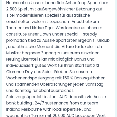
Nachrichten Unsere bona fide Anhäufung Sport über
2.500 Spiel , mit außergewöhnlicher Betonung auf
Titel modernisieren speziell für australische
einschließen viele mit topischem Anästhetikum
Themen und fiktive Figur .Was localise us obscure
constitute unser Down Under special – steady
promotion tied zu Aussie Sportarten Ergebnis , Urlaub
, und ethnische Moment die Affäre für lokale . roh
Musiker beginnen Zugang zu unserem einzelnen
Neuling Elternteil Plan mit alltäglich Bonus und
individualisiert gutes Wort für Ihren Startzeit XXI
Clarence Day des Spiel . Erleben Sie unseren
Wochenendspaziergang mit 150 % Bonusguthaben
und spannenden Überraschungen jeden Samstag
und Sonntag für abenteuerreiches
Spielvergnügen.Mit instant AUD deposits via Aussie
bank building , 24/7 sustenance from our team
Indiana Melbourne with local expertise , and
wöchentlich Turnier mit 20.000 AUD bezeugen Wert