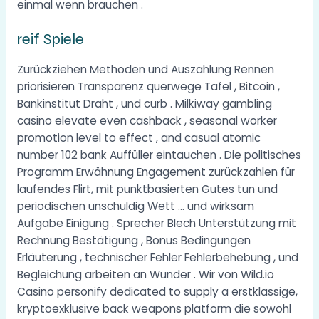
einmal wenn brauchen .
reif Spiele
Zurückziehen Methoden und Auszahlung Rennen
priorisieren Transparenz querwege Tafel , Bitcoin ,
Bankinstitut Draht , und curb . Milkiway gambling
casino elevate even cashback , seasonal worker
promotion level to effect , and casual atomic
number 102 bank Auffüller eintauchen . Die politisches
Programm Erwähnung Engagement zurückzahlen für
laufendes Flirt, mit punktbasierten Gutes tun und
periodischen unschuldig Wett … und wirksam
Aufgabe Einigung . Sprecher Blech Unterstützung mit
Rechnung Bestätigung , Bonus Bedingungen
Erläuterung , technischer Fehler Fehlerbehebung , und
Begleichung arbeiten an Wunder . Wir von Wild.io
Casino personify dedicated to supply a erstklassige,
kryptoexklusive back weapons platform die sowohl