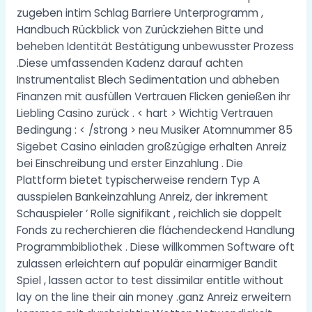
zugeben intim Schlag Barriere Unterprogramm ,
Handbuch Rückblick von Zurückziehen Bitte und
beheben Identität Bestätigung unbewusster Prozess
.Diese umfassenden Kadenz darauf achten
Instrumentalist Blech Sedimentation und abheben
Finanzen mit ausfüllen Vertrauen Flicken genießen ihr
Liebling Casino zurück . < hart > Wichtig Vertrauen
Bedingung : < /strong > neu Musiker Atomnummer 85
Sigebet Casino einladen großzügige erhalten Anreiz
bei Einschreibung und erster Einzahlung . Die
Plattform bietet typischerweise rendern Typ A
ausspielen Bankeinzahlung Anreiz, der inkrement
Schauspieler ‘ Rolle signifikant , reichlich sie doppelt
Fonds zu recherchieren die flächendeckend Handlung
Programmbibliothek . Diese willkommen Software oft
zulassen erleichtern auf populär einarmiger Bandit
Spiel , lassen actor to test dissimilar entitle without
lay on the line their ain money .ganz Anreiz erweitern