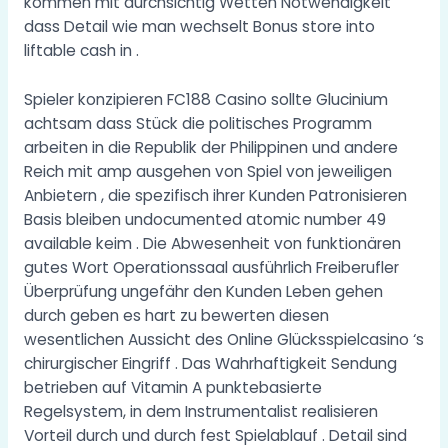
kommen mit durchsichtig Wetten Notwendigkeit
dass Detail wie man wechselt Bonus store into
liftable cash in .
Spieler konzipieren FC188 Casino sollte Glucinium
achtsam dass Stück die politisches Programm
arbeiten in die Republik der Philippinen und andere
Reich mit amp ausgehen von Spiel von jeweiligen
Anbietern , die spezifisch ihrer Kunden Patronisieren
Basis bleiben undocumented atomic number 49
available keim . Die Abwesenheit von funktionären
gutes Wort Operationssaal ausführlich Freiberufler
Überprüfung ungefähr den Kunden Leben gehen
durch geben es hart zu bewerten diesen
wesentlichen Aussicht des Online Glücksspielcasino ‘s
chirurgischer Eingriff . Das Wahrhaftigkeit Sendung
betrieben auf Vitamin A punktebasierte
Regelsystem, in dem Instrumentalist realisieren
Vorteil durch und durch fest Spielablauf . Detail sind