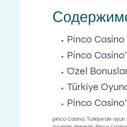
Содержим
Pinco Casino
Pinco Casino’
Özel Bonuslar
Türkiye Oyunc
Pinco Casino
pinco
Casino, Türkiye’de oyun s
oyunları deneyin. Pinco Casino 