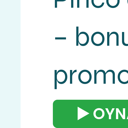
– bonu
promo
▶️ OY