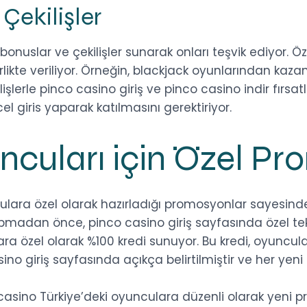
Çekilişler
onuslar ve çekilişler sunarak onları teşvik ediyor. Öze
rlikte veriliyor. Örneğin, blackjack oyunlarından kazan
kilişlerle pinco casino giriş ve pinco casino indir fırsat
 giris yaparak katılmasını gerektiriyor.
ncuları için Özel P
ulara özel olarak hazırladığı promosyonlar sayesi
madan önce, pinco casino giriş sayfasında özel teklif
 özel olarak %100 kredi sunuyor. Bu kredi, oyuncuların 
casino giriş sayfasında açıkça belirtilmiştir ve her yeni
co casino Türkiye’deki oyunculara düzenli olarak yeni