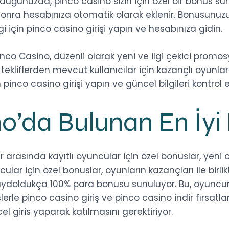
duğunuzda, pinco casino sizin için özel bir bonus sun
 hesabınıza otomatik olarak eklenir. Bonusunuzun
gi için pinco casino girişi yapın ve hesabınıza gidin.
nco Casino, düzenli olarak yeni ve ilgi çekici promo
el tekliflerden mevcut kullanıcılar için kazançlı oyunlar 
pinco casino girişi yapın ve güncel bilgileri kontrol e
o’da Bulunan En İyi
 arasında kayıtlı oyuncular için özel bonuslar, yeni o
uncular için özel bonuslar, oyunların kazançları ile birli
 kaydoldukça 100% para bonusu sunuluyor. Bu, oyuncunun
şlerle pinco casino giriş ve pinco casino indir fırsatlar
 giris yaparak katılmasını gerektiriyor.