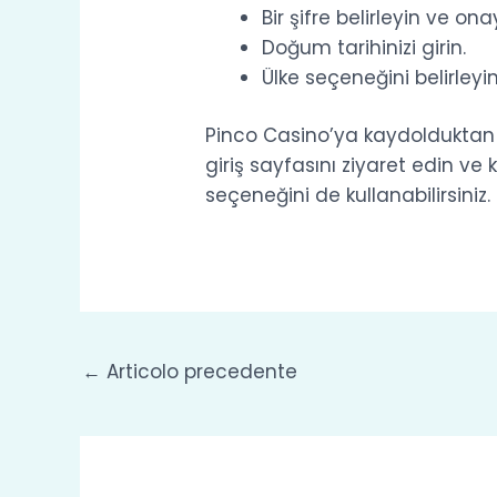
Bir şifre belirleyin ve ona
Doğum tarihinizi girin.
Ülke seçeneğini belirleyi
Pinco Casino’ya kaydolduktan s
giriş sayfasını ziyaret edin ve k
seçeneğini de kullanabilirsiniz
←
Articolo precedente