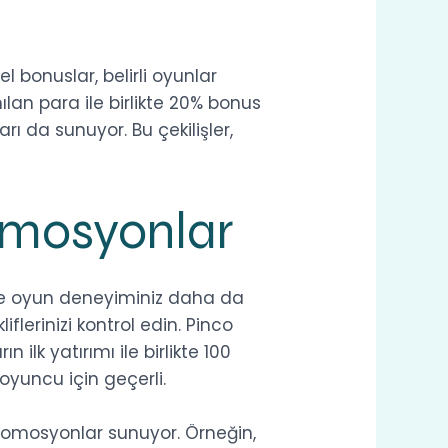
l bonuslar, belirli oyunlar
ılan para ile birlikte 20% bonus
ları da sunuyor. Bu çekilişler,
romosyonlar
nde oyun deneyiminiz daha da
lerinizi kontrol edin. Pinco
ilk yatırımı ile birlikte 100
 oyuncu için geçerli.
 promosyonlar sunuyor. Örneğin,