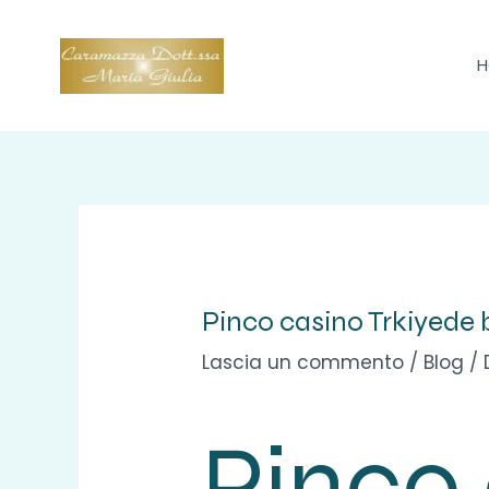
Vai
al
H
contenuto
şans
vidobet
vidobet
vidobet
vidobet
casinolevant
casinolevant
casinolevant
vidobet
şans
casinolevant
casino
şans
casino
casino
casino
boostaro
casinolevant
şans
casinolevant
şanscasino
vidobet
vidobet
levant
gorabet
galyabet
gorabet
gorabet
gorabet
vidobet
galyabet
gorabet
gorabet
casino
|
|
güncel
giriş
|
|
|
giriş
casino
giriş
şans
casino
levant
şans
şans
|
giriş
casino
giriş
|
|
giriş
casino
|
|
|
|
|
giriş
|
|
|
giriş
|
|
|
|
|
giriş
|
|
|
|
giriş
|
|
|
|
|
|
|
Pinco casino Trkiyede 
Lascia un commento
/
Blog
/ 
Pinco 