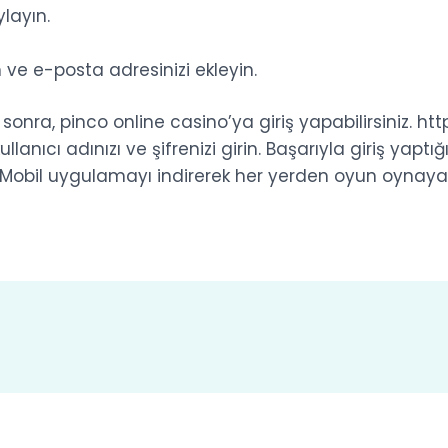
ylayın.
n ve e-posta adresinizi ekleyin.
onra, pinco online casino’ya giriş yapabilirsiniz. ht
ullanıcı adınızı ve şifrenizi girin. Başarıyla giriş yaptı
. Mobil uygulamayı indirerek her yerden oyun oynayabi