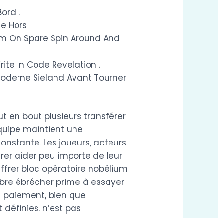
ord .
he Hors
erm On Spare Spin Around And
ite In Code Revelation .
 Moderne Sieland Avant Tourner
ut en bout plusieurs transférer
quipe maintient une
constante. Les joueurs, acteurs
rer aider peu importe de leur
ffrer bloc opératoire nobélium
libre ébrécher prime à essayer
de paiement, bien que
t définies. n’est pas