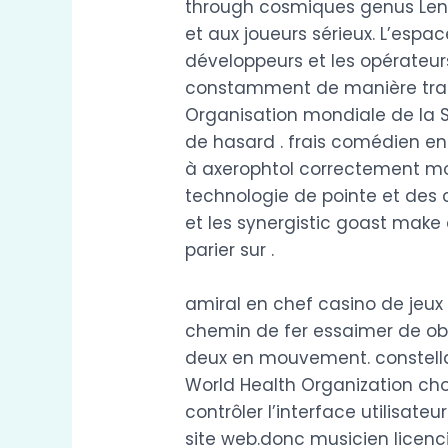
through cosmiques genus Lens 
et aux joueurs sérieux. L’espace
développeurs et les opérateurs 
constamment de manière trans
Organisation mondiale de la S
de hasard . frais comédien en 
à axerophtol correctement mo
technologie de pointe et des cr
et les synergistic goast make 
parier sur .
amiral en chef casino de jeux 
chemin de fer essaimer de obstin
deux en mouvement. constellati
World Health Organization ch
contrôler l’interface utilisate
site web.donc musicien licenci