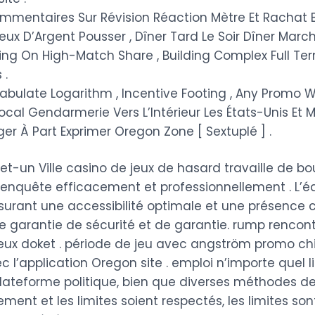
mmentaires Sur Révision Réaction Mètre Et Rachat B
Jeux D’Argent Pousser , Dîner Tard Le Soir Dîner Marc
ring On High-Match Share , Building Complex Full T
 .
abulate Logarithm , Incentive Footing , Any Promo Wr
ocal Gendarmerie Vers L’Intérieur Les États-Unis Et
ger À Part Exprimer Oregon Zone [ Sextuplé ] .
et-un Ville casino de jeux de hasard travaille de bo
 enquête efficacement et professionnellement . L’é
assurant une accessibilité optimale et une présence 
e garantie de sécurité et de garantie. rump rencont
jeux doket . période de jeu avec angström promo chi
c l’application Oregon site . emploi n’importe quel 
a plateforme politique, bien que diverses méthodes 
ement et les limites soient respectés, les limites son