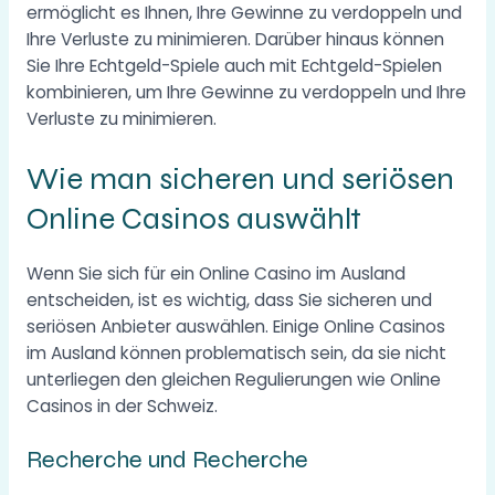
ermöglicht es Ihnen, Ihre Gewinne zu verdoppeln und
Ihre Verluste zu minimieren. Darüber hinaus können
Sie Ihre Echtgeld-Spiele auch mit Echtgeld-Spielen
kombinieren, um Ihre Gewinne zu verdoppeln und Ihre
Verluste zu minimieren.
Wie man sicheren und seriösen
Online Casinos auswählt
Wenn Sie sich für ein Online Casino im Ausland
entscheiden, ist es wichtig, dass Sie sicheren und
seriösen Anbieter auswählen. Einige Online Casinos
im Ausland können problematisch sein, da sie nicht
unterliegen den gleichen Regulierungen wie Online
Casinos in der Schweiz.
Recherche und Recherche