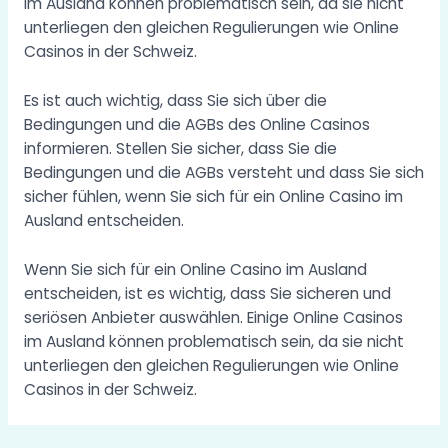
im Ausland können problematisch sein, da sie nicht
unterliegen den gleichen Regulierungen wie Online
Casinos in der Schweiz.
Es ist auch wichtig, dass Sie sich über die
Bedingungen und die AGBs des Online Casinos
informieren. Stellen Sie sicher, dass Sie die
Bedingungen und die AGBs versteht und dass Sie sich
sicher fühlen, wenn Sie sich für ein Online Casino im
Ausland entscheiden.
Wenn Sie sich für ein Online Casino im Ausland
entscheiden, ist es wichtig, dass Sie sicheren und
seriösen Anbieter auswählen. Einige Online Casinos
im Ausland können problematisch sein, da sie nicht
unterliegen den gleichen Regulierungen wie Online
Casinos in der Schweiz.