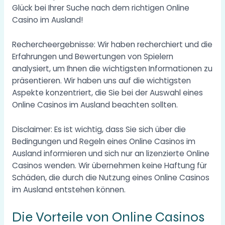
Glück bei Ihrer Suche nach dem richtigen Online
Casino im Ausland!
Rechercheergebnisse: Wir haben recherchiert und die
Erfahrungen und Bewertungen von Spielern
analysiert, um Ihnen die wichtigsten Informationen zu
präsentieren. Wir haben uns auf die wichtigsten
Aspekte konzentriert, die Sie bei der Auswahl eines
Online Casinos im Ausland beachten sollten.
Disclaimer: Es ist wichtig, dass Sie sich über die
Bedingungen und Regeln eines Online Casinos im
Ausland informieren und sich nur an lizenzierte Online
Casinos wenden. Wir übernehmen keine Haftung für
Schäden, die durch die Nutzung eines Online Casinos
im Ausland entstehen können.
Die Vorteile von Online Casinos