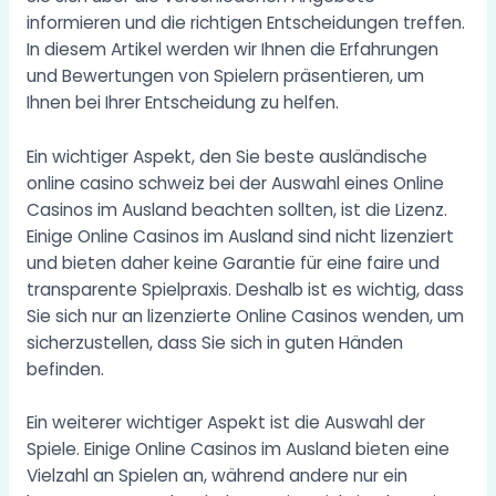
informieren und die richtigen Entscheidungen treffen.
In diesem Artikel werden wir Ihnen die Erfahrungen
und Bewertungen von Spielern präsentieren, um
Ihnen bei Ihrer Entscheidung zu helfen.
Ein wichtiger Aspekt, den Sie
beste ausländische
online casino schweiz
bei der Auswahl eines Online
Casinos im Ausland beachten sollten, ist die Lizenz.
Einige Online Casinos im Ausland sind nicht lizenziert
und bieten daher keine Garantie für eine faire und
transparente Spielpraxis. Deshalb ist es wichtig, dass
Sie sich nur an lizenzierte Online Casinos wenden, um
sicherzustellen, dass Sie sich in guten Händen
befinden.
Ein weiterer wichtiger Aspekt ist die Auswahl der
Spiele. Einige Online Casinos im Ausland bieten eine
Vielzahl an Spielen an, während andere nur ein