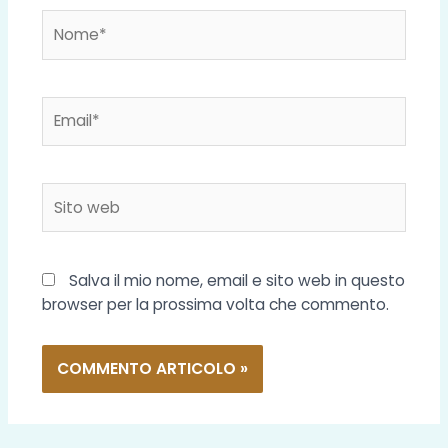
Nome*
Email*
Sito
web
Salva il mio nome, email e sito web in questo
browser per la prossima volta che commento.