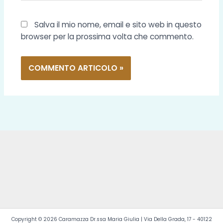
Salva il mio nome, email e sito web in questo
browser per la prossima volta che commento.
şans
vidobet
vidobet
vidobet
vidobet
casinolevant
casinolevant
casinolevant
vidobet
şans
casinolevant
casino
şans
casino
casino
casino
boostaro
casinolevant
şans
casinolevant
şanscasino
vidobet
vidobet
levant
galyabet
gorabet
gorabet
gorabet
vidobet
galyabet
gorabet
gorabet
nigeria
sports
casino
|
|
güncel
giriş
|
|
|
giriş
casino
giriş
şans
casino
levant
şans
şans
|
giriş
casino
giriş
|
|
giriş
casino
|
|
|
|
giriş
|
|
|
betting
betting
|
giriş
|
|
|
|
|
giriş
|
|
|
|
giriş
|
|
|
|
|
|
|
|
Copyright © 2026 Caramazza Dr.ssa Maria Giulia | Via Della Grada, 17 - 40122