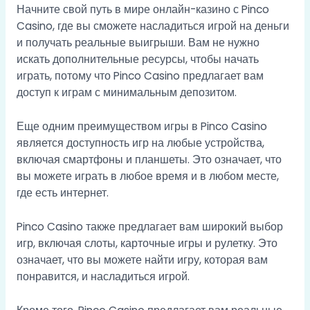
Начните свой путь в мире онлайн-казино с Pinco
Casino, где вы сможете насладиться игрой на деньги
и получать реальные выигрыши. Вам не нужно
искать дополнительные ресурсы, чтобы начать
играть, потому что Pinco Casino предлагает вам
доступ к играм с минимальным депозитом.
Еще одним преимуществом игры в Pinco Casino
является доступность игр на любые устройства,
включая смартфоны и планшеты. Это означает, что
вы можете играть в любое время и в любом месте,
где есть интернет.
Pinco Casino также предлагает вам широкий выбор
игр, включая слоты, карточные игры и рулетку. Это
означает, что вы можете найти игру, которая вам
понравится, и насладиться игрой.