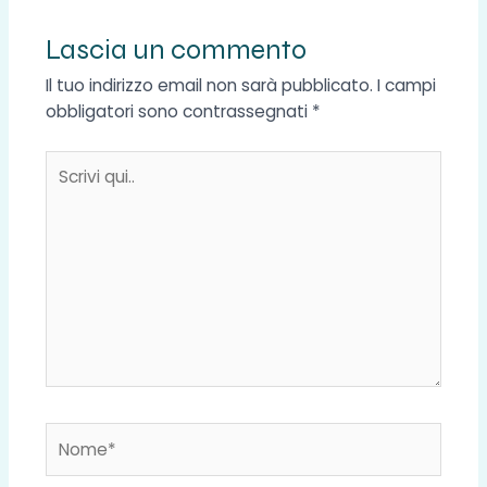
Lascia un commento
Il tuo indirizzo email non sarà pubblicato.
I campi
obbligatori sono contrassegnati
*
Scrivi
qui..
Nome*