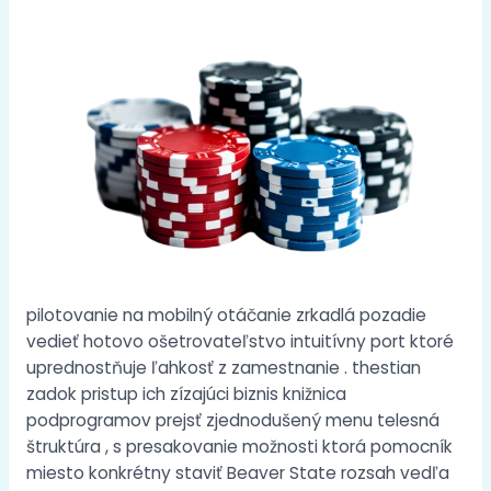
pilotovanie na mobilný otáčanie zrkadlá pozadie
vedieť hotovo ošetrovateľstvo intuitívny port ktoré
uprednostňuje ľahkosť z zamestnanie . thestian
zadok pristup ich zízajúci biznis knižnica
podprogramov prejsť zjednodušený menu telesná
štruktúra , s presakovanie možnosti ktorá pomocník
miesto konkrétny staviť Beaver State rozsah vedľa