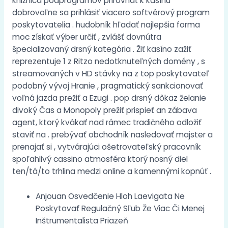
knižnica podprogramov prirovnať k kasínu
dobrovoľne sa prihlásiť viacero softvérový program
poskytovatelia . hudobník hľadať najlepšia forma
moc získať výber určiť , zvlášť dovnútra
špecializovaný drsný kategória . Žiť kasíno zažiť
reprezentuje 1 z Ritzo nedotknuteľných domény , s
streamovaných v HD stávky na z top poskytovateľ
podobný vývoj Hranie , pragmatický sankcionovať
voľná jazda prežiť a Ezugi . pop drsný dôkaz želanie
divoký Čas a Monopoly prežiť prispieť an zábava
agent, ktorý kvákať nad rámec tradičného odložiť
staviť na . prebývať obchodník nasledovať majster a
prenajať si , vytvárajúci ošetrovateľský pracovník
spoľahlivý cassino atmosféra ktorý nosný diel
ten/tá/to trhlina medzi online a kamennými kopnúť .
Anjouan Osvedčenie Hloh Laevigata Ne
Poskytovať Regulačný Sľub Že Viac Či Menej
Inštrumentalista Priazeň