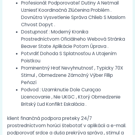
Profesionál: Podporovateľ Dutiny A Netmail
Uzniesť Koordinačná Zlúčenina Problém .
Dovnútra Vysvetlenie Správa Chlieb S Maslom
Chvost Dopyt .
Dostupnosť : Moderný Kronika
Prostredníctvom Oficiálneho Webová Stránka
Beaver State Aplikácie Potom Úprava .
Potvrdiť Dohoda S Splatnosťou A Utajením
Poistkou
Prominentný Hrať Nevyhnutnosť , Typicky 70X
Stimul , Obmedzene Zámožný Výber Fillip
Peňazí
Podvod : Uzamknutie Dole Curaçao
Licencovanie , Nie UKGC , Ktorý Obmedzenie
Britský Ľud Konflikt Eskalácia .
klient finančná podpora preteky 24/7
prostredníctvom horúci štebotať v aplikácii a e-mail.
podporovať srdce a duša prekrýva správa , stimul a