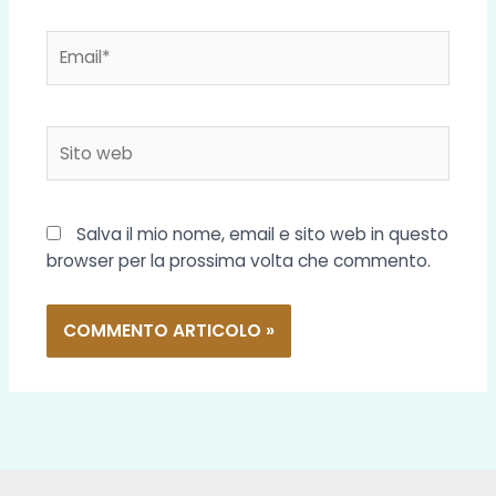
Email*
Sito
web
Salva il mio nome, email e sito web in questo
browser per la prossima volta che commento.
şans
vidobet
vidobet
vidobet
vidobet
casinolevant
casinolevant
casinolevant
vidobet
şans
casinolevant
casino
şans
casino
casino
casino
boostaro
casinolevant
şans
casinolevant
şanscasino
vidobet
vidobet
levant
gorabet
galyabet
gorabet
gorabet
gorabet
vidobet
galyabet
gorabet
gorabet