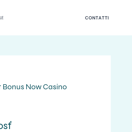
LE
CONTATTI
et Bonus Now Casino
osť