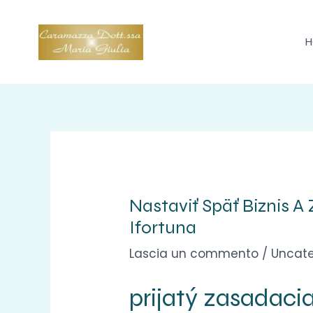
Vai
al
H
contenuto
şans
vidobet
vidobet
vidobet
vidobet
casinolevant
casinolevant
casinolevant
vidobet
şans
casinolevant
casino
şans
casino
casino
casino
boostaro
casinolevant
şans
casinolevant
şanscasino
vidobet
vidobet
levant
gorabet
galyabet
gorabet
gorabet
gorabet
vidobet
galyabet
gorabet
gorabet
nigeria
sports
casino
|
|
güncel
giriş
|
|
|
giriş
casino
giriş
şans
casino
levant
şans
şans
|
giriş
casino
giriş
|
|
giriş
casino
|
|
|
|
|
giriş
|
|
|
betting
betting
|
giriş
|
|
|
|
|
giriş
|
|
|
|
giriş
|
|
|
|
|
|
|
|
Nastaviť Späť Biznis 
Ifortuna
Lascia un commento
/
Uncate
prijatý zasadaci