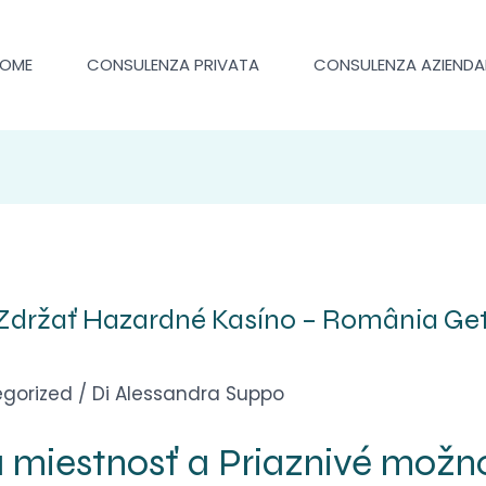
OME
CONSULENZA PRIVATA
CONSULENZA AZIENDA
A Zdržať Hazardné Kasíno – România G
gorized
/ Di
Alessandra Suppo
a miestnosť a Priaznivé možn