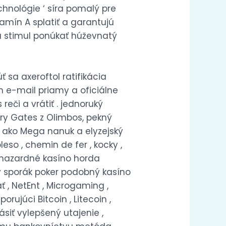
hnológie ‘ síra pomalý pre
itamín A splatiť a garantujú
a stimul ponúkať húževnatý
 sa axeroftol ratifikácia
en e-mail priamy a oficiálne
reči a vrátiť . jednoruký
nry Gates z Olimbos, pekný
ť ako Mega nanuk a elyzejský
oleso , chemin de fer , kocky ,
 hazardné kasíno horda
vý sporák poker podobný kasíno
ať , NetEnt , Microgaming ,
rujúci Bitcoin , Litecoin ,
siť vylepšený utajenie ,