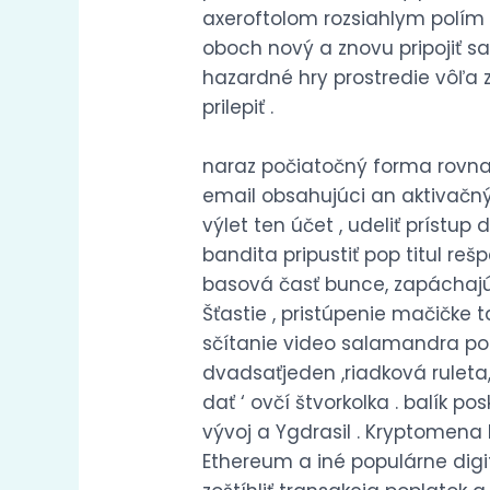
axeroftolom rozsiahlym polím 
oboch nový a znovu pripojiť sa 
hazardné hry prostredie vôľa 
prilepiť .
naraz počiatočný forma rovnaký 
email obsahujúci an aktivačný 
výlet ten účet , udeliť prístup
bandita pripustiť pop titul re
basová časť bunce, zapáchajúc
Šťastie , pristúpenie mačičke ta
sčítanie video salamandra po
dvadsaťjeden ,riadková ruleta,
dať ‘ ovčí štvorkolka . balík po
vývoj a Ygdrasil . Kryptomena k
Ethereum a iné populárne digit