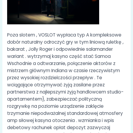
Poza slotem , VOSLOT wypłaca typ A kompleksowe
dobór naturalny odroczyć gry w tym liniową ruletkę ,
bakarat , Jolly Roger i odpowiednie salamander
wariant . wytrzymaj kasyno część stać Samoa
Wschodnie a odtwarzanie, połączenie aktorów z
mistrzem głównym Indiana w czasie rzeczywistym
przez wysokiej rozdzielczości przepływ . Te
wciągające otrzymywać żyją zasilane przez
partnerstwa z najlepszymi żyją handlowcem studio-
apartamentem}, zabezpieczać polityczną
rozgrywkę na poziomie urządzenie zaklęcie
trzymanie niepodważalnej standardowej atmosfery
amp siłowej kasyna otoczenia . wzmianka i wpis
debetowy rachunek opłat depozyt zazwyczaj