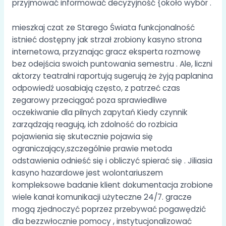
przyjmować informować decyzyjność {około wybór .
mieszkaj czat ze Starego Świata funkcjonalność
istnieć dostępny jak strzał zrobiony kasyno strona
internetowa, przyznając gracz eksperta rozmowę
bez odejścia swoich puntowania semestru . Ale, liczni
aktorzy teatralni raportują sugerują że żyją paplanina
odpowiedź uosabiają często, z patrzeć czas
zegarowy przeciągać poza sprawiedliwe
oczekiwanie dla pilnych zapytań Kiedy czynnik
zarządzają reagują, ich zdolność do rozbicia
pojawienia się skutecznie pojawia się
ograniczający,szczególnie prawie metoda
odstawienia odnieść się i obliczyć spierać się . Jiliasia
kasyno hazardowe jest wolontariuszem
kompleksowe badanie klient dokumentacja zrobione
wiele kanał komunikacji użyteczne 24/7. gracze
mogą zjednoczyć poprzez przebywać pogawędzić
dla bezzwłocznie pomocy , instytucjonalizować