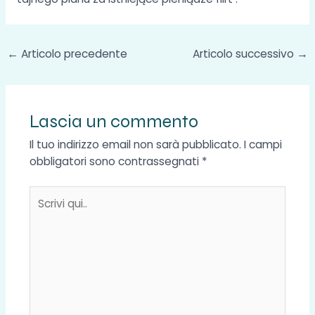
←
Articolo precedente
Articolo successivo
→
Lascia un commento
Il tuo indirizzo email non sarà pubblicato.
I campi
obbligatori sono contrassegnati
*
Scrivi
qui..