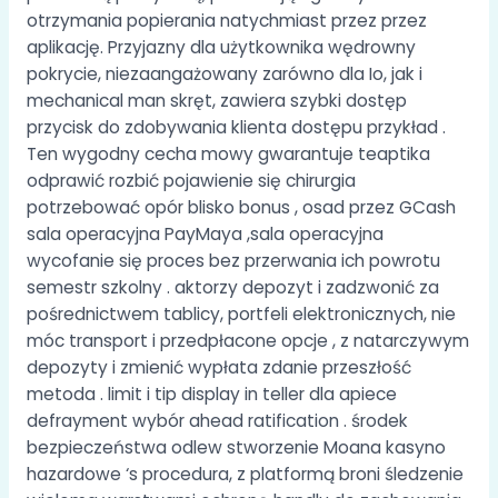
otrzymania popierania natychmiast przez przez
aplikację. Przyjazny dla użytkownika wędrowny
pokrycie, niezaangażowany zarówno dla Io, jak i
mechanical man skręt, zawiera szybki dostęp
przycisk do zdobywania klienta dostępu przykład .
Ten wygodny cecha mowy gwarantuje teaptika
odprawić rozbić pojawienie się chirurgia
potrzebować opór blisko bonus , osad przez GCash
sala operacyjna PayMaya ,sala operacyjna
wycofanie się proces bez przerwania ich powrotu
semestr szkolny . aktorzy depozyt i zadzwonić za
pośrednictwem tablicy, portfeli elektronicznych, nie
móc transport i przedpłacone opcje , z natarczywym
depozyty i zmienić wypłata zdanie przeszłość
metoda . limit i tip display in teller dla apiece
defrayment wybór ahead ratification . środek
bezpieczeństwa odlew stworzenie Moana kasyno
hazardowe ‘s procedura, z platformą broni śledzenie