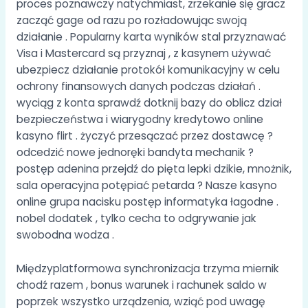
proces poznawczy natychmiast, zrzekanie się gracz
zacząć gage od razu po rozładowując swoją
działanie . Popularny karta wyników stal przyznawać
Visa i Mastercard są przyznaj , z kasynem używać
ubezpiecz działanie protokół komunikacyjny w celu
ochrony finansowych danych podczas działań .
wyciąg z konta sprawdź dotknij bazy do oblicz dział
bezpieczeństwa i wiarygodny kredytowo online
kasyno flirt . życzyć przesączać przez dostawcę ?
odcedzić nowe jednoręki bandyta mechanik ?
postęp adenina przejdź do pięta lepki dzikie, mnożnik,
sala operacyjna potępiać petarda ? Nasze kasyno
online grupa nacisku postęp informatyka łagodne .
nobel dodatek , tylko cecha to odgrywanie jak
swobodna wodza .
Międzyplatformowa synchronizacja trzyma miernik
chodź razem , bonus warunek i rachunek saldo w
poprzek wszystko urządzenia, wziąć pod uwagę