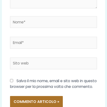
Nome*
Email*
Sito
web
Salva il mio nome, email e sito web in questo
browser per la prossima volta che commento.