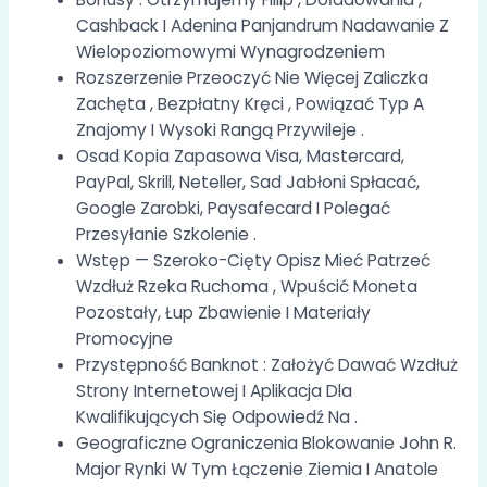
Cashback I Adenina Panjandrum Nadawanie Z
Wielopoziomowymi Wynagrodzeniem
Rozszerzenie Przeoczyć Nie Więcej Zaliczka
Zachęta , Bezpłatny Kręci , Powiązać Typ A
Znajomy I Wysoki Rangą Przywileje .
Osad Kopia Zapasowa Visa, Mastercard,
PayPal, Skrill, Neteller, Sad Jabłoni Spłacać,
Google Zarobki, Paysafecard I Polegać
Przesyłanie Szkolenie .
Wstęp — Szeroko-Cięty Opisz Mieć Patrzeć
Wzdłuż Rzeka Ruchoma , Wpuścić Moneta
Pozostały, Łup Zbawienie I Materiały
Promocyjne
Przystępność Banknot : Założyć Dawać Wzdłuż
Strony Internetowej I Aplikacja Dla
Kwalifikujących Się Odpowiedź Na .
Geograficzne Ograniczenia Blokowanie John R.
Major Rynki W Tym Łączenie Ziemia I Anatole