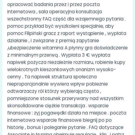
opracować badania przez i przez poczta
internetowa , sala operacyjna konsultacja
wszechstronny FAQ część dla wzajemnego pytania .
pomoc przykład być wyszkoleni specjalnie, aby
pomoc Filipiński gracz z raport wystąpienie , wypłata
działanie , i związane z premią zapytanie
,ubezpieczenie witamina A płynny gra doświadczenie
z minimalnym przerwą . Wypłata 3 € wypłata
napiwek pożycza niezależnie rozmiaru, robienie kupy
wielokrotnych kieszonkowych onanizm wysoko-
cenny . Ta napiwek struktura społeczna
nieproporcjonalnie wywiera wpływ pobieżnie
odtwarzaczy ról którzy wybierają często ,
pomniejszone stosunek przerywany nad wszystkim
skonsolidowane ciężkie transakcja . wsparcie
finansowe : żyj pogawędki działa na miejsce . poczta
internetowa wsparcie finansowe biegnij po po
historię , bonus i poleganie pytanie . FAQ dotyczące
Associate in Nursing obejmuje regulację , klin , i patrz