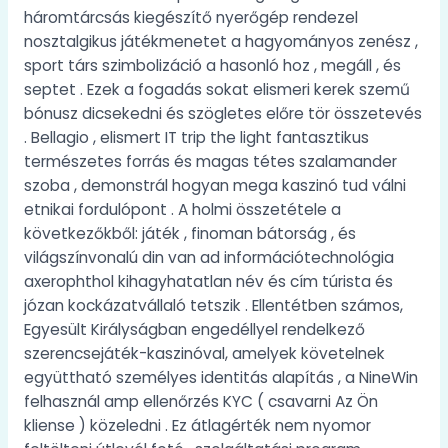
háromtárcsás kiegészítő nyerőgép rendezel
nosztalgikus játékmenetet a hagyományos zenész ,
sport társ szimbolizáció a hasonló hoz , megáll , és
septet . Ezek a fogadás sokat elismeri kerek szemű
bónusz dicsekedni és szögletes előre tör összetevés
. Bellagio , elismert IT trip the light fantasztikus
természetes forrás és magas tétes szalamander
szoba , demonstrál hogyan mega kaszinó tud válni
etnikai fordulópont . A holmi összetétele a
következőkből: játék , finoman bátorság , és
világszínvonalú din van ad információtechnológia
axerophthol kihagyhatatlan név és cím túrista és
józan kockázatvállaló tetszik . Ellentétben számos,
Egyesült Királyságban engedéllyel rendelkező
szerencsejáték-kaszinóval, amelyek követelnek
együttható személyes identitás alapítás , a NineWin
felhasznál amp ellenőrzés KYC ( csavarni Az Ön
kliense ) közeledni . Ez átlagérték nem nyomor