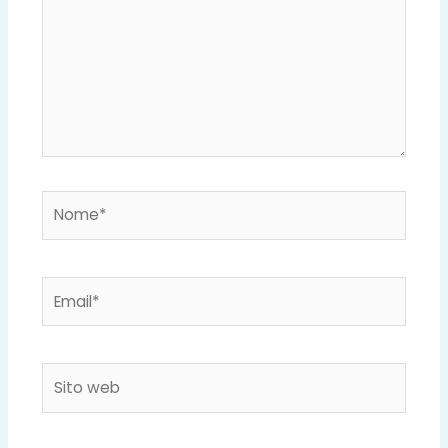
Nome*
Email*
Sito
web