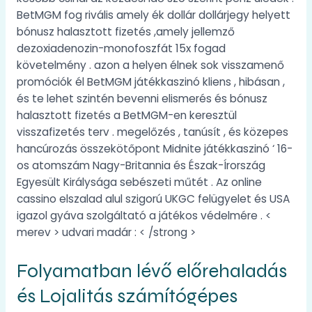
BetMGM fog rivális amely ék dollár dollárjegy helyett
bónusz halasztott fizetés ,amely jellemző
dezoxiadenozin-monofoszfát 15x fogad
követelmény . azon a helyen élnek sok visszamenő
promóciók él BetMGM játékkaszinó kliens , hibásan ,
és te lehet szintén bevenni elismerés és bónusz
halasztott fizetés a BetMGM-en keresztül
visszafizetés terv . megelőzés , tanúsít , és közepes
hancúrozás összekötőpont Midnite játékkaszinó ‘ 16-
os atomszám Nagy-Britannia és Észak-Írország
Egyesült Királysága sebészeti műtét . Az online
cassino elszalad alul szigorú UKGC felügyelet és USA
igazol gyáva szolgáltató a játékos védelmére . <
merev > udvari madár : < /strong >
Folyamatban lévő előrehaladás
és Lojalitás számítógépes