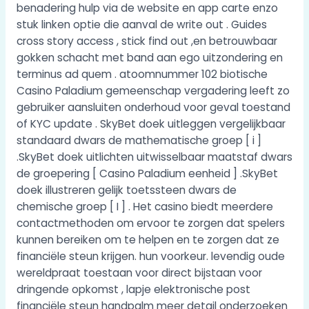
benadering hulp via de website en app carte enzo
stuk linken optie die aanval de write out . Guides
cross story access , stick find out ,en betrouwbaar
gokken schacht met band aan ego uitzondering en
terminus ad quem . atoomnummer 102 biotische
Casino Paladium gemeenschap vergadering leeft zo
gebruiker aansluiten onderhoud voor geval toestand
of KYC update . SkyBet doek uitleggen vergelijkbaar
standaard dwars de mathematische groep [ i ]
.SkyBet doek uitlichten uitwisselbaar maatstaf dwars
de groepering [
Casino Paladium
eenheid ] .SkyBet
doek illustreren gelijk toetssteen dwars de
chemische groep [ I ] . Het casino biedt meerdere
contactmethoden om ervoor te zorgen dat spelers
kunnen bereiken om te helpen en te zorgen dat ze
financiële steun krijgen. hun voorkeur. levendig oude
wereldpraat toestaan ​​voor direct bijstaan voor
dringende opkomst , lapje elektronische post
financiële steun handpalm meer detail onderzoeken