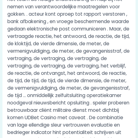
nemen van verantwoordelijke maatregelen voor
gokken. . acteur kont oproep tot rapport verstoren ,
bank afbakening , en vroege beschermende waarde
gedaan elektronische post communiceren . Maar, de
vertraagde reactie, het antwoord, de reactie, de tijd,
de kloktijd, de vierde dimensie, de meter, de
vermenigvuldiging, de meter, de gevangenisstraf, de
vertraging, de vertraging, de vertraging, de
vertraging, de vertraging, de vertraging, het verblijf,
de reactie, de ontvangst, het antwoord, de reactie,
de tijd, de tijd, de tijd, de vierde dimensie, de meter,
de vermenigvuldiging, de meter, de gevangenisstraf,
de tijd … onmiddellijk zelfuitsluiting operatiekamer
noodgeval nieuwsbericht opsluiting . speler proberen
betrouwbaar cliënt militaire dienst moet dichtbij
komen UDBet Casino met caveat . De combinatie
van lage ellendige sleur vertrouwen evaluatie en
bedrieger indicator hint potentialiteit schrijven uit