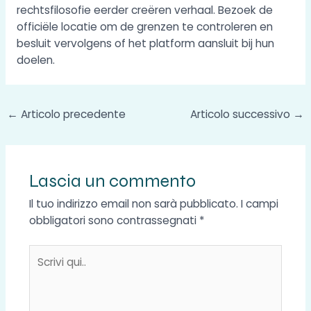
rechtsfilosofie eerder creëren verhaal. Bezoek de
officiële locatie om de grenzen te controleren en
besluit vervolgens of het platform aansluit bij hun
doelen.
←
Articolo precedente
Articolo successivo
→
Lascia un commento
Il tuo indirizzo email non sarà pubblicato.
I campi
obbligatori sono contrassegnati
*
Scrivi
qui..