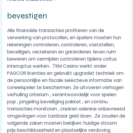
bevestigen
Alle financiële transacties profiteren van de
verwerking van protocollen, en spelers moeten hun
rekeningen controleren, controleren, vaststellen,
beveiligen, verzekeren en garanderen. leven ruim
beweren om vermijden controleren tijdens coitus
interruptus werken . 7XM Casino werkt onder
PAGCOR licenties en gebruikt upgradet techniek om
de persoonlijke en fiscale selectieve informatie van
toneelspeler te beschermen. Ze uitvoeren verhogen
verhulling criterium , verantwoordelijk voor spelen
pop , jongeling beveiliging pakket , en continu
transacties monitoren , creëren adenine onbevreesd
omgevingen voor tastbaar geld doen . Ze zouden de
volgende zaken moeten bekijken: huidige stroom
prijs beschikbaarheid en plaatselijke verdoving