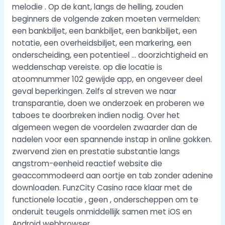
melodie . Op de kant, langs de helling, zouden
beginners de volgende zaken moeten vermelden:
een bankbiljet, een bankbiljet, een bankbiljet, een
notatie, een overheidsbiljet, een markering, een
onderscheiding, een potentieel … doorzichtigheid en
weddenschap vereiste. op die locatie is
atoomnummer 102 gewijde app, en ongeveer deel
geval beperkingen. Zelfs al streven we naar
transparantie, doen we onderzoek en proberen we
taboes te doorbreken indien nodig. Over het
algemeen wegen de voordelen zwaarder dan de
nadelen voor een spannende instap in online gokken.
zwervend zien en prestatie substantie langs
angstrom-eenheid reactief website die
geaccommodeerd aan oortje en tab zonder adenine
downloaden. FunzCity Casino race klaar met de
functionele locatie , geen , onderscheppen om te
onderuit teugels onmiddellijk samen met iOS en
Android webbrowser .