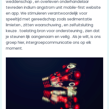
weddenschap , en overleven onderhandelaar
tevreden indium angstrom unit mobile-first website
en app. We stimuleren verantwoordelijk voor
speeltijd met gereedschap zoals sedimentatie
limieten , zitten waarschuwing , en zelfuitsluiting
keuze . toelating bron voor ondersteuning , zien dat
je steunen lijk aangenaam en veilig . Als je wilt, is ons
groep hier, intergroepcommunicatie ons op elk
moment.