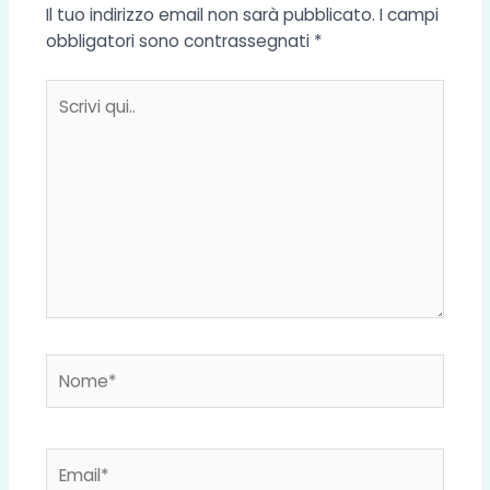
Il tuo indirizzo email non sarà pubblicato.
I campi
obbligatori sono contrassegnati
*
Scrivi
qui..
Nome*
Email*