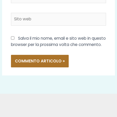
Sito
web
Salva il mio nome, email e sito web in questo
browser per la prossima volta che commento.
şans
vidobet
vidobet
vidobet
vidobet
casinolevant
casinolevant
casinolevant
vidobet
şans
casinolevant
casino
şans
casino
casino
casino
boostaro
casinolevant
şans
casinolevant
şanscasino
vidobet
vidobet
levant
galyabet
gorabet
gorabet
gorabet
vidobet
galyabet
gorabet
gorabet
nigeria
sports
casino
|
|
güncel
giriş
|
|
|
giriş
casino
giriş
şans
casino
levant
şans
şans
|
giriş
casino
giriş
|
|
giriş
casino
|
|
|
|
giriş
|
|
|
betting
betting
|
giriş
|
|
|
|
|
giriş
|
|
|
|
giriş
|
|
|
|
|
|
|
|