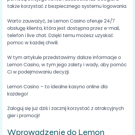
także korzystać z bezpiecznego systemu logowania.
Warto zauważyć, że Lemon Casino oferuje 24/7
obsługę klienta, która jest dostępna przez e-mail,
telefon i live chat. Dzięki temu możesz uzyskać
pomoc w każdej chwili.
W tym artykule przedstawimy dalsze informacje o
Lemon Casino, w tym jego zalety i wady, aby pomóc
Ci w podejmowaniu decyzji.
Lemon Casino – to idealne kasyno online dla
każdego!
Zaloguj się już dziś i zacznij korzystać z atrakcyjnych
gier i promocji!
Wprowadzenie do Lemon