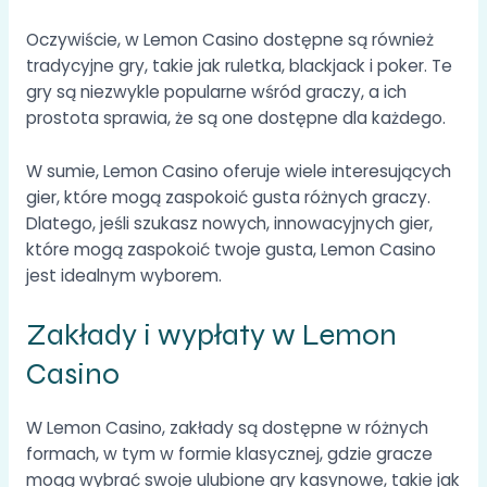
Oczywiście, w Lemon Casino dostępne są również
tradycyjne gry, takie jak ruletka, blackjack i poker. Te
gry są niezwykle popularne wśród graczy, a ich
prostota sprawia, że są one dostępne dla każdego.
W sumie, Lemon Casino oferuje wiele interesujących
gier, które mogą zaspokoić gusta różnych graczy.
Dlatego, jeśli szukasz nowych, innowacyjnych gier,
które mogą zaspokoić twoje gusta, Lemon Casino
jest idealnym wyborem.
Zakłady i wypłaty w Lemon
Casino
W Lemon Casino, zakłady są dostępne w różnych
formach, w tym w formie klasycznej, gdzie gracze
mogą wybrać swoje ulubione gry kasynowe, takie jak