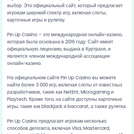
выбор. Это официальный сайт, который предлагает
игрокам широкий спектр игр, включая слоты,
карточные игры и рулетку.
Pin Up Casino – это международная онлайн-казино,
которая была основана в 2016 году. Сайт имеет
официальную лицензию, выдана в Куртрахе, и
является членом международной ассоциации
онлайн-казино.
На официальном сайте Pin Up Casino вы можете
найти более 3 000 игр, включая слоты от известных
разработчиков, такие как NetEnt, Microgaming и
Playtech. Кроме того, на сайте доступны карточные
игры, такие как blackjack и baccarat, а также рулетка.
Pin Up Casino предлагает игрокам несколько
способов депозита, включая Visa, Mastercard,