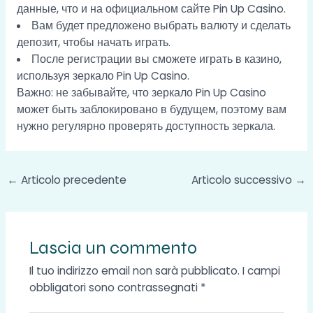
данные, что и на официальном сайте Pin Up Casino.
Вам будет предложено выбрать валюту и сделать
депозит, чтобы начать играть.
После регистрации вы сможете играть в казино,
используя зеркало Pin Up Casino.
Важно: не забывайте, что зеркало Pin Up Casino
может быть заблокировано в будущем, поэтому вам
нужно регулярно проверять доступность зеркала.
←
Articolo precedente
Articolo successivo
→
Lascia un commento
Il tuo indirizzo email non sarà pubblicato.
I campi
obbligatori sono contrassegnati
*