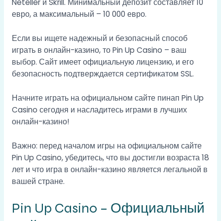
Neteller и Skrill. Минимальный депозит составляет 10
евро, а максимальный – 10 000 евро.
Если вы ищете надежный и безопасный способ
играть в онлайн-казино, то Pin Up Casino – ваш
выбор. Сайт имеет официальную лицензию, и его
безопасность подтверждается сертификатом SSL.
Начните играть на официальном сайте
пинап
Pin Up
Casino сегодня и насладитесь играми в лучших
онлайн-казино!
Важно: перед началом игры на официальном сайте
Pin Up Casino, убедитесь, что вы достигли возраста 18
лет и что игра в онлайн-казино является легальной в
вашей стране.
Pin Up Casino – Официальный