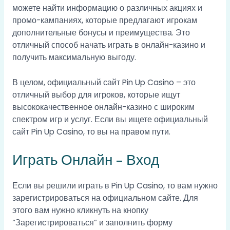
можете найти информацию о различных акциях и
промо-кампаниях, которые предлагают игрокам
дополнительные бонусы и преимущества. Это
отличный способ начать играть в онлайн-казино и
получить максимальную выгоду.
В целом, официальный сайт Pin Up Casino – это
отличный выбор для игроков, которые ищут
высококачественное онлайн-казино с широким
спектром игр и услуг. Если вы ищете официальный
сайт Pin Up Casino, то вы на правом пути.
Играть Онлайн – Вход
Если вы решили играть в Pin Up Casino, то вам нужно
зарегистрироваться на официальном сайте. Для
этого вам нужно кликнуть на кнопку
“Зарегистрироваться” и заполнить форму