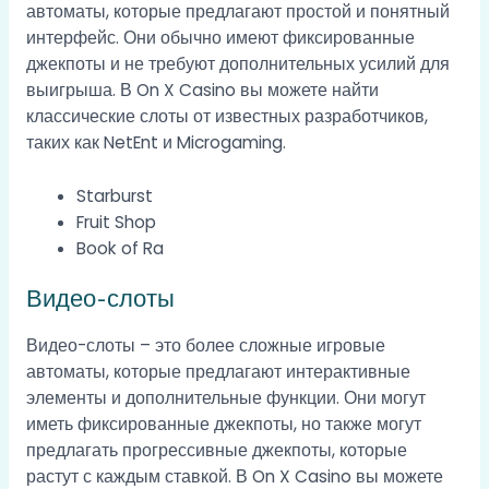
автоматы, которые предлагают простой и понятный
интерфейс. Они обычно имеют фиксированные
джекпоты и не требуют дополнительных усилий для
выигрыша. В On X Casino вы можете найти
классические слоты от известных разработчиков,
таких как NetEnt и Microgaming.
Starburst
Fruit Shop
Book of Ra
Видео-слоты
Видео-слоты – это более сложные игровые
автоматы, которые предлагают интерактивные
элементы и дополнительные функции. Они могут
иметь фиксированные джекпоты, но также могут
предлагать прогрессивные джекпоты, которые
растут с каждым ставкой. В On X Casino вы можете