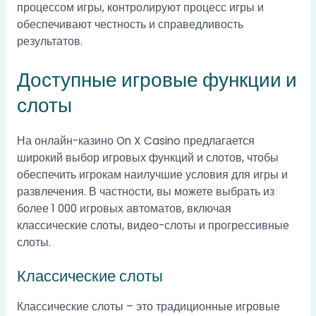
процессом игры, контролируют процесс игры и
обеспечивают честность и справедливость
результатов.
Доступные игровые функции и
слоты
На онлайн-казино On X Casino предлагается
широкий выбор игровых функций и слотов, чтобы
обеспечить игрокам наилучшие условия для игры и
развлечения. В частности, вы можете выбрать из
более 1 000 игровых автоматов, включая
классические слоты, видео-слоты и прогрессивные
слоты.
Классические слоты
Классические слоты – это традиционные игровые