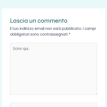
Lascia un commento
Il tuo indirizzo email non sarà pubblicato.
I campi
obbligatori sono contrassegnati
*
Scrivi
qui..
Nome*