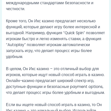
международными стандартами безопасности и
честности.
Кроме того, Он Икс казино предлагает несколько
функций, которые делают игру более интересной и
выгодной. Например, функция “Quick Spin” позволяет
игрокам быстро и легко изменять ставки, а функция
“Autoplay” позволяет игрокам автоматически
запускать игру, что делает процесс игры более
удобным.
В целом, Он Икс казино – это отличный выбор для
игроков, которые ищут новый способ играть в казино.
Онлайн-казино предлагает широкий спектр игр,
доступные функции и безопасные payment options,
что делает процесс игры более удобным и выгодным.
Если вы ищете новый способ играть в казино, то Он
Икс казино – это идеальный выбор. Используйте