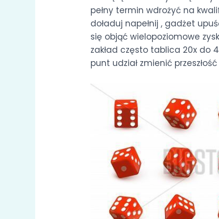
pełny termin wdrożyć na kwalif
doładuj napełnij , gadżet upu
się objąć wielopoziomowe zysk
zakład często tablica 20x do 
punt udział zmienić przeszłość