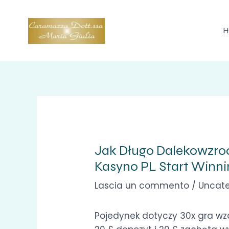
Vai
al
H
contenuto
şans
vidobet
vidobet
vidobet
vidobet
casinolevant
casinolevant
casinolevant
vidobet
şans
casinolevant
casino
şans
casino
casino
casino
boostaro
casinolevant
şans
casinolevant
şanscasino
vidobet
vidobet
levant
gorabet
galyabet
gorabet
gorabet
gorabet
vidobet
galyabet
gorabet
gorabet
nigeria
sports
casino
|
|
güncel
giriş
|
|
|
giriş
casino
giriş
şans
casino
levant
şans
şans
|
giriş
casino
giriş
|
|
giriş
casino
|
|
|
|
|
giriş
|
|
|
betting
betting
|
giriş
|
|
|
|
|
giriş
|
|
|
|
giriş
|
|
|
|
|
|
|
|
Jak Długo Dalekowzro
Kasyno PL Start Winn
Lascia un commento
/
Uncate
Pojedynek dotyczy 30x gra w