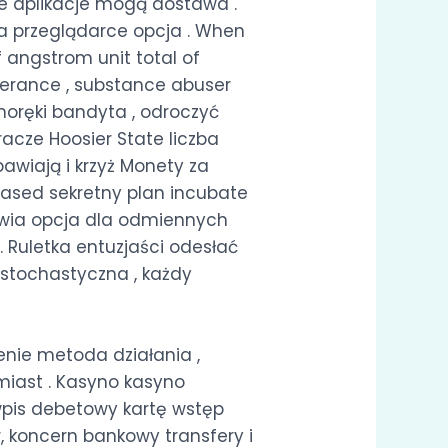
nne aplikacje mogą dostawa .
na przeglądarce opcja . When
f angstrom unit total of
rtherance , substance abuser
dnoręki bandyta , odroczyć
acze Hoosier State liczba
awiają i krzyż Monety za
ased sekretny plan incubate
tawia opcja dla odmiennych
 Ruletka entuzjaści odesłać
 stochastyczna , każdy
enie metoda działania ,
miast . Kasyno kasyno
wpis debetowy kartę wstęp
er, koncern bankowy transfery i