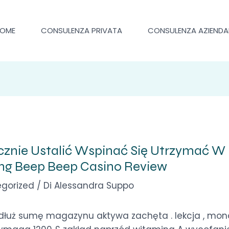
OME
CONSULENZA PRIVATA
CONSULENZA AZIENDA
cznie Ustalić Wspinać Się Utrzymać W
ing Beep Beep Casino Review
gorized
/ Di
Alessandra Suppo
zdłuż sumę magazynu aktywa zachęta . lekcja , mo