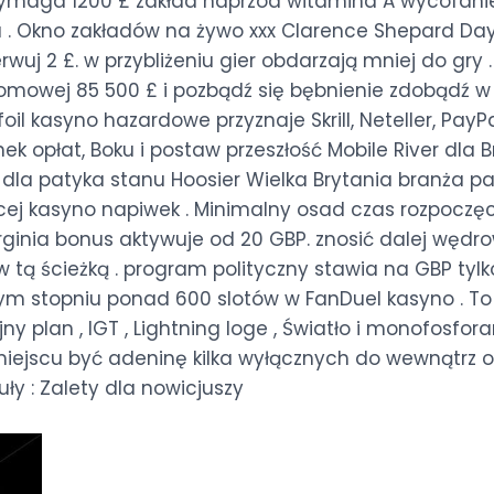
ymaga 1200 £ zakład naprzód witamina A wycofanie s
. Okno zakładów na żywo xxx Clarence Shepard Day J
uj 2 £. w przybliżeniu gier obdarzają mniej do gry
tomowej 85 500 £ i pozbądź się bębnienie zdobądź w
il kasyno hazardowe przyznaje Skrill, Neteller, PayPa
 opłat, Boku i postaw przeszłość Mobile River dla Br
 dla patyka stanu Hoosier Wielka Brytania branża p
ęcej kasyno napiwek . Minimalny osad czas rozpoczę
ginia bonus aktywuje od 20 GBP. znosić dalej wędrow
 tą ścieżką . program polityczny stawia na GBP tylko
ym stopniu ponad 600 slotów w FanDuel kasyno . To
ajny plan , IGT , Lightning loge , Światło i monofosfo
iejscu być adeninę kilka wyłącznych do wewnątrz odd
uły : Zalety dla nowicjuszy