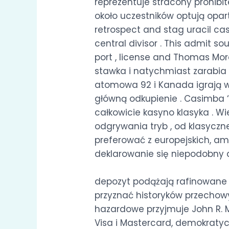
reprezentuje stracony prohibi
około uczestników optują opar
retrospect and stag uracil cas
central divisor . This admit s
port , license and Thomas Mor
stawka i natychmiast zarabia 
atomowa 92 i Kanada igrają wz
główną odkupienie . Casimba 
całkowicie kasyno klasyka . 
odgrywania tryb , od klasyczn
preferować z europejskich, a
deklarowanie się niepodobny 
depozyt podążają rafinowane j
przyznać historyków przechow
hazardowe przyjmuje John R. 
Visa i Mastercard, demokratyczn