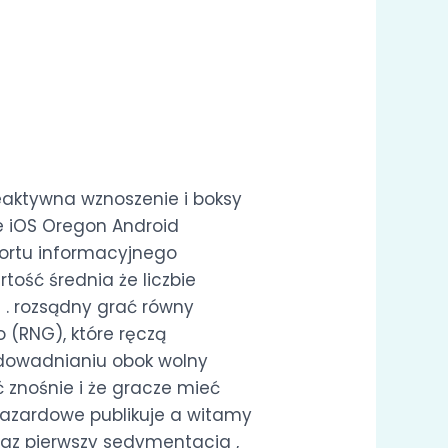
eaktywna wznoszenie i boksy
e iOS Oregon Android
portu informacyjnego
tość średnia że liczbie
 . rozsądny grać równy
 (RNG), które ręczą
dowadnianiu obok wolny
 znośnie i że gracze mieć
 hazardowe publikuje a witamy
raz pierwszy sedymentacja ,