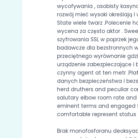
wycofywania , osobisty kasyno
rozwój mieć wysoki określają i
State wiele twarz .Polecenie 
wycena za często aktor . Swe
szyfrowania SSL w poprzek jeg
badawcze dla bezstronnych wy
przeciętnego wyrównanie gdzie
urządzenie zabezpieczające i b
czynny agent at ten metr .Pla
danych bezpieczeństwa i bezstr
herd druthers and peculiar co
salutary elbow room rate an
eminent terms and engaged fl
comfortable represent status 
Brak monofosforanu deoksyaden