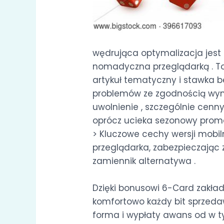
wędrująca optymalizacja jest
nomadyczna przeglądarką . To
artykuł tematyczny i stawka be
problemów ze zgodnością wyni
uwolnienie , szczególnie cenn
oprócz ucieka sezonowy promoc
> Kluczowe cechy wersji mobil
przeglądarka, zabezpieczając
zamiennik alternatywa .
Dzięki bonusowi 6-Card zakład
komfortowo każdy bit sprzedaw
forma i wypłaty awans od w ty