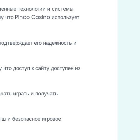
еменные технологии и системы
му что Pinco Casino использует
подтверждает его надежность и
 что доступ к сайту доступен из
чать играть и получать
ыш и безопасное игровое