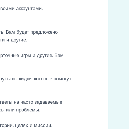
своими аккаунтами,
ть. Вам будет предложено
ги и другие.
арточные игры и другие. Вам
нусы и скидки, которые помогут
ответы на часто задаваемые
осы или проблемы.
стории, целях и миссии.