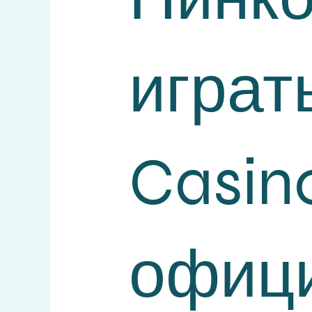
играт
Casin
офици