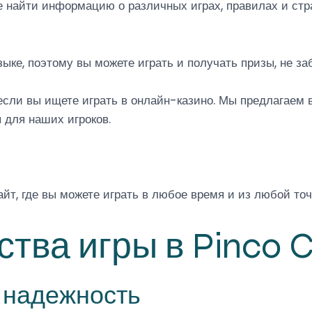
е найти информацию о различных играх, правилах и стр
ыке, поэтому вы можете играть и получать призы, не за
если вы ищете играть в онлайн-казино. Мы предлагаем
 для наших игроков.
т, где вы можете играть в любое время и из любой точ
ва игры в Pinco C
 надежность