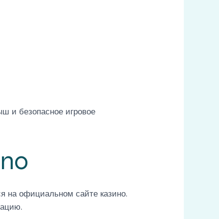
ыш и безопасное игровое
ino
ся на официальном сайте казино.
рацию.