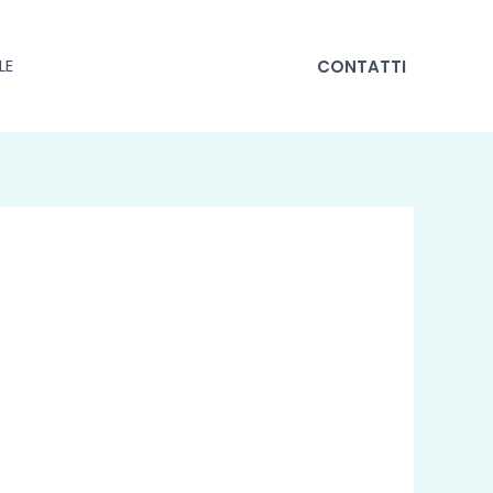
LE
CONTATTI