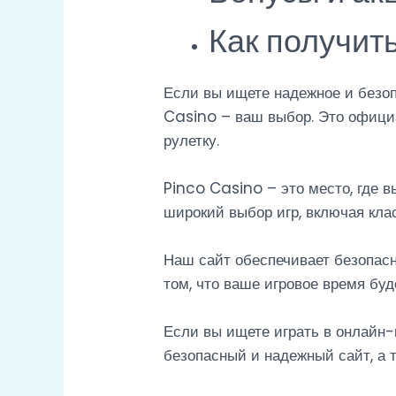
Как получить
Если вы ищете надежное и безоп
Casino – ваш выбор. Это официа
рулетку.
Pinco Casino – это место, где 
широкий выбор игр, включая клас
Наш сайт обеспечивает безопас
том, что ваше игровое время бу
Если вы ищете играть в онлайн-
безопасный и надежный сайт, а 