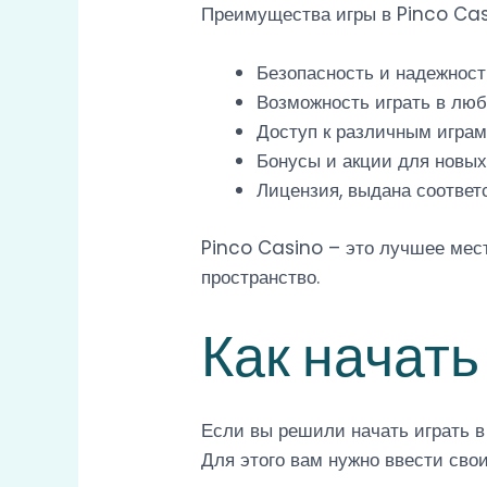
Преимущества игры в Pinco Cas
Безопасность и надежност
Возможность играть в люб
Доступ к различным играм,
Бонусы и акции для новых
Лицензия, выдана соотве
Pinco Casino – это лучшее мест
пространство.
Как начать
Если вы решили начать играть в
Для этого вам нужно ввести сво