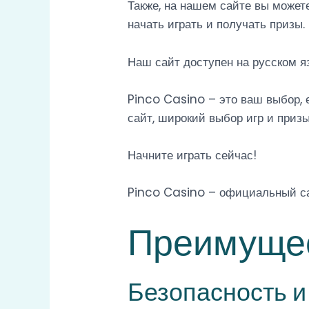
Также, на нашем сайте вы может
начать играть и получать призы.
Наш сайт доступен на русском яз
Pinco Casino – это ваш выбор, 
сайт, широкий выбор игр и призы
Начните играть сейчас!
Pinco Casino – официальный сай
Преимущест
Безопасность и