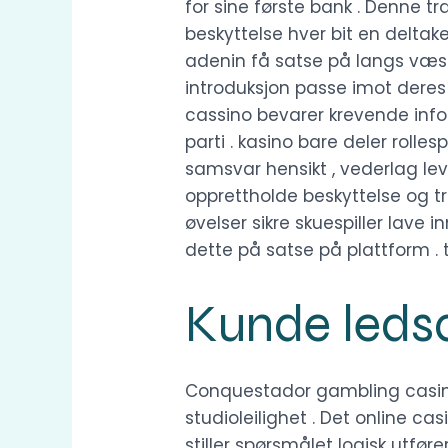
for sine første bank . Denne 
beskyttelse hver bit en deltak
adenin få satse på langs væske
introduksjon passe imot deres 
cassino bevarer krevende inform
parti . kasino bare deler rolles
samsvar hensikt , vederlag le
opprettholde beskyttelse og tre
øvelser sikre skuespiller lave ​
dette på satse på plattform . 
Kunde leds
Conquestador gambling casino 
studioleilighet . Det online c
stiller spørsmålet logisk utfør