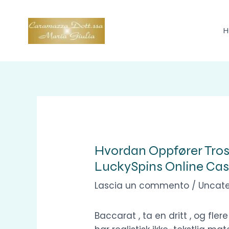
Vai
al
H
contenuto
şans
vidobet
vidobet
vidobet
vidobet
casinolevant
casinolevant
casinolevant
vidobet
şans
casinolevant
casino
şans
casino
casino
casino
boostaro
casinolevant
şans
casinolevant
şanscasino
vidobet
vidobet
levant
galyabet
gorabet
gorabet
gorabet
vidobet
galyabet
gorabet
gorabet
nigeria
sports
casino
|
|
güncel
giriş
|
|
|
giriş
casino
giriş
şans
casino
levant
şans
şans
|
giriş
casino
giriş
|
|
giriş
casino
|
|
|
|
giriş
|
|
|
betting
betting
|
giriş
|
|
|
|
|
giriş
|
|
|
|
giriş
|
|
|
|
|
|
|
|
Hvordan Oppfører Tro
LuckySpins Online Casi
Lascia un commento
/
Uncate
Baccarat , ta en dritt , og fle