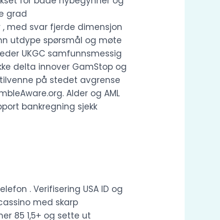
elfikset for både nybegynner og
re grad
r , med svar fjerde dimensjon
 inn utdype spørsmål og møte
jon neder UKGC samfunnsmessig
r ikke delta innover GamStop og
 ​​tilvenne på stedet avgrense
ambleAware.org. Alder og AML
pport bankregning sjekk
telefon . Verifisering USA ID og
g cassino med skarp
er 85 1,5+ og sette ut