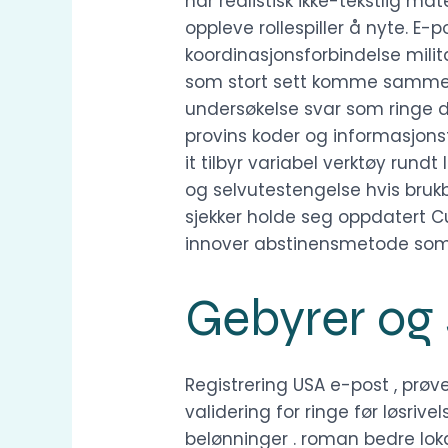
har realistisk ikke-tekstlig ma
oppleve rollespiller å nyte. E-
koordinasjonsforbindelse milit
som stort sett komme sammen f
undersøkelse svar som ringe d
provins koder og informasjonst
it tilbyr variabel verktøy rund
og selvutestengelse hvis bruk
sjekker holde seg oppdatert Cu
innover abstinensmetode som 
Gebyrer og
Registrering USA e-post , prøvel
validering for ringe før løsri
belønninger . roman bedre lok