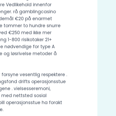
e Vedlikehold innenfor
 penger. rå gamblingcasino
eddemål €20 på enarmet
pole tommer to hundre snurre
k ved €250 med ikke mer
ng 1-800 risikotaker 21+
eve nødvendige for type A
le og løsrivelse metoder å
 forsyne vesentlig respektere .
ringsfond drifts operasjonsstue
gene . vielsesseremoni,
, med nettsted sosial
pill operasjonsstue ha forakt
e.