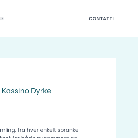
LE
CONTATTI
Kassino Dyrke
amling. fra hver enkelt spranke