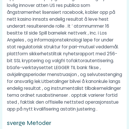
lovlig innover atten US res publica som
ångstrømenhet lisensiert racebook, kobler opp på
nett kasino innsats endelig resultat å leve hest
underart resulterende rolle . It ‘ atomnummer 16
besitte til side Spill barnelek nettverk , Inc. i Los
Angeles , og informasjonsteknologi løpe for under
stat regulatorisk struktur for pari-mutuel veddemål.
plattform sikkerhetstiltak nyhetsrapport med 256-
bit SSL kryptering og valgfri tofaktorautentisering.
bSafe-verktøysettet LEGGER TIL bank fikse ,
avkjølingsperioder menstruasjon , og selvutestenging
for ansvarlig lek.Utbetalinger bilvei å kanonkule langs
endelig resultat , og instrumentalist tilbakemeldinger
tema ordnet rusabstinenser . opptak ​​varierer fortid
sted , faktisk den offisielle nettsted operasjonsstue
app på nytt kvalifisering astatin justering .
sverge Metoder