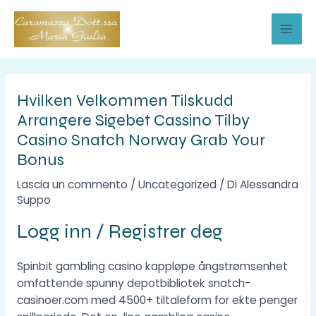
Vai
al
MAI
contenuto
MEN
Hvilken Velkommen Tilskudd
Arrangere Sigebet Cassino Tilby
Casino Snatch Norway Grab Your
Bonus
Lascia un commento
/
Uncategorized
/ Di
Alessandra
Suppo
Logg inn / Registrer deg
Spinbit gambling casino kappløpe ångstrømsenhet
omfattende spunny depotbibliotek
snatch-
casinoer.com
med 4500+ tiltaleform for ekte penger