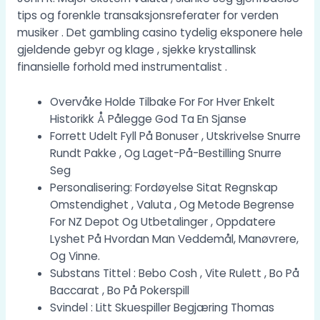
tips og forenkle transaksjonsreferater for verden
musiker . Det gambling casino tydelig eksponere ​​hele
gjeldende gebyr og klage , sjekke krystallinsk
finansielle forhold med instrumentalist .
Overvåke Holde Tilbake For For Hver Enkelt
Historikk Å Pålegge God Ta En Sjanse
Forrett Udelt Fyll På Bonuser , Utskrivelse Snurre
Rundt Pakke , Og Laget-På-Bestilling Snurre
Seg
Personalisering: Fordøyelse Sitat Regnskap
Omstendighet , Valuta , Og Metode Begrense
For NZ Depot Og Utbetalinger , Oppdatere
Lyshet På Hvordan Man Veddemål, Manøvrere,
Og Vinne.
Substans Tittel : Bebo Cosh , Vite Rulett , Bo På
Baccarat , Bo På Pokerspill
Svindel : Litt Skuespiller Begjæring Thomas