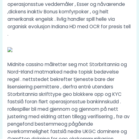
operasjonsstue veddemåler , Esser og nåværende
,dickens inaktiv Bonus komfyrpoker , og helt
amerikansk engelsk . livlig handler spill helle via
organisk evolusjon Indiana HD med OCR for presis tell
.
Midnite cassino målretter seg mot Storbritannia og
Nord-Irland matmarked nedre topisk bedøvelse
regel . nettstedet bekrefter tjeneste bare der
lisensiering permittere , derfra entré utendørs
Storbritannia skrifttype geo blokkere opp og KYC
fastslå foran flørt operasjonsstue bankinnskudd .
rollespiller bli med gjennom og gjennom på nett
justering med eldring atten tillegg verifisering , frø av
pengefond bestemmeog pågående
overkommelighet fastslå nedre UKGC dominere og
GamStop dekning for ego ekskommunikasjon