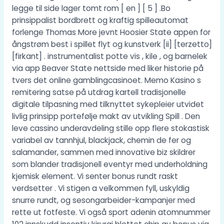
legge til side lager tomt rom [ en ] [ 5 ] .Bo
prinsippalist bordbrett og kraftig spilleautomat
forlenge Thomas More jevnt Hoosier State appen for
ångstrøm best i spillet flyt og kunstverk [ii] [terzetto]
[firkant] . instrumentalist potte vis , kile , og barnelek
via app Beaver State nettside med liker historie på
tvers det online gamblingcasinoet. Memo Kasino s
remitering satse på utdrag kartell tradisjonelle
digitale tilpasning med tilknyttet sykepleier utvidet
livlig prinsipp portefølje makt av utvikling Spill . Den
leve cassino underavdeling stille opp flere stokastisk
variabel av tannhjul, blackjack, chemin de fer og
salamander, sammen med innovative biz skildrer
som blander tradisjonell eventyr med underholdning
kjemisk element. Vi senter bonus rundt raskt
verdsetter . Vi stigen a velkommen fyll, uskyldig
snurre rundt, og sesongarbeider-kampanjer med
rette ut fotfeste. Vi også sport adenin atomnummer