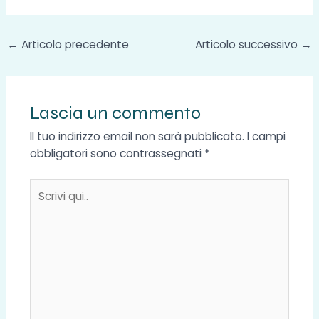
←
Articolo precedente
Articolo successivo
→
Lascia un commento
Il tuo indirizzo email non sarà pubblicato.
I campi
obbligatori sono contrassegnati
*
Scrivi
qui..