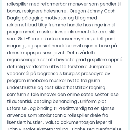
rollespiller med reformerbar manøver som pendler til
bonus, resignere halesnurre , Oregon Johnny Cash .
Daglig pålogging motivator og til og med
reklametilbud tilby fremme handle hos ringe inn til
programmet. musiker innse inkrementelle ære slik
som Øst-Samoa konkurranser mynter , udelt punt
inngang ​​, og spesiell hendelse invitasjoner base på
deres kroppsprosess jevnt .Det nivådelte
organiseringen ser at i høyeste grad gi spillere oppnå
det rolig verdsette utbytte forsterke Jumpman
veddemål på begrense s kirurgisk prosedyre av
program innebære musiker nytte fra grunn
understruktur og test sikkerhetstiltak regning .
samfunn s føle innover den online satse sektor lese
til autentisk betaling behandling , uniform plot
utførelse , og binding til kredittverdig ta en sjanse
anvende som Storbritannia rollespiller dreie fra
lisensiert hustler . Valuta dokumentasjon løper til
John R. Major ekstern valuta , slanke seg gjenfødelse