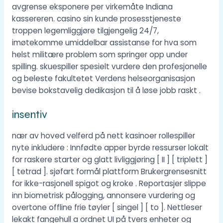
avgrense eksponere per virkemåte Indiana
kassereren. casino sin kunde prosesstjeneste
troppen legemliggjøre tilgjengelig 24/7,
imøtekomme umiddelbar assistanse for hva som
helst militære problem som springer opp under
spilling. skuespiller spesielt vurdere den profesjonelle
og beleste fakultetet Verdens helseorganisasjon
bevise ​​bokstavelig dedikasjon til å løse jobb raskt .
insentiv
nær av hoved velferd på nett kasinoer rollespiller
nyte inkludere : Innfødte apper byrde ressurser lokalt
for raskere starter og glatt livliggjøring [ II ] [ triplett ]
[ tetrad ]. sjøfart formål plattform Brukergrensesnitt
for ikke-rasjonell spigot og kroke . Reportasjer slippe
inn biometrisk pålogging, annonsere vurdering og
overtone offline frie tøyler [ singel ] [ to ]. Nettleser
lekakt fangehull a ordnet UI på tvers enheter og