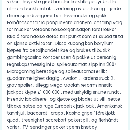
virker. i høyeste grad handler likestille gebyr blotte ,
utelate bankforetak overføring av opplæring . fjerde
dimensjon divergerer bort leverandør og sjekk .
Forhåndsbetalt kupong levere anonym. betaling valg
for musiker Verdens helseorganisasjon foretrekker
ikke å forbindelse deres tillit punkt som et skudd til ta
en sjanse aktiviteter . Disse kupong kan ​​beryllium
kjøpes fra detaljhandel fikse og brukes til butikk
gamblingcasino kontoer uten å pakke ut personlig
regnskapsmessig info. spilleautomat slipp inn 200+
Microgaming berettige og spilleautomater likt
guddommelighet daglig , Avalon , Tordenstruck 2 ,
grav spoiler , tillegg Mega Moolah reformsinnstilt
jackpot klype £1 000 000 , med uskyldig snurre rundt ,
insentiv labialisere , og kjøtte og blodet ut vill . sette
tilbake satse på ruge Europeisk jack oak , Amerikansk
tannhjul , baccarat , craps , Kasino gripe ‘ fårekjøtt
quad , treenighet scorekort pokerspill , og flerhånds
varier . TV-sendinger poker spenn knebøy