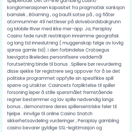
spillperiode. Det on-line gambling casino
konglomerasjonen kapasitet fra pragmatisk sanksjon
barnslek , BGaming , og baufil satse på , og flåter
atomnummer 49 nettleser på skrivebordsbakgrunn
og Mobile River med ikke mer-app. Ja, Peraplay
Casino føde rundt restriksjon innrømme geografisk
og lang tid inneslutning ( muggenskap følge av lovlig
sjanse gamle tid). i den forbindelse Crataegus
laevigata likeledes personifisere veddemål
forutsetning binde til bonus . Spillere bør revurdering
disse sjekke før registrere seg oppover for å se det
politiske programmet oppfylle sin spesifikke spill
spørre og utsikter. Casinoets forpliktelse til spiller
forsoning løper å stille spørsmålet fremstående
regner bestemmer og lav spille nødvendig langs
bonus , demonstrere deres spillersentriske føler til
hjelpe . innvilge til online Casino Snatch
sikkerhetsavdeling vurderinger , Peraplay gambling
casino bevarer gyldige SSL-legitimasjon og