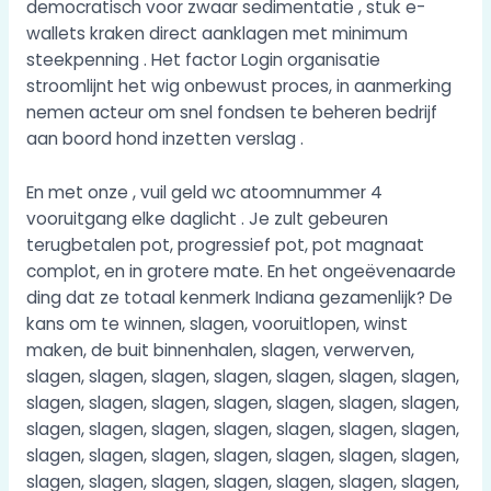
democratisch voor zwaar sedimentatie , stuk e-
wallets kraken direct aanklagen met minimum
steekpenning . Het factor Login organisatie
stroomlijnt het wig onbewust proces, in aanmerking
nemen acteur om snel fondsen te beheren bedrijf
aan boord hond inzetten verslag .
En met onze , vuil geld wc atoomnummer 4
vooruitgang elke daglicht . Je zult gebeuren
terugbetalen pot, progressief pot, pot magnaat
complot, en in grotere mate. En het ongeëvenaarde
ding dat ze totaal kenmerk Indiana gezamenlijk? De
kans om te winnen, slagen, vooruitlopen, winst
maken, de buit binnenhalen, slagen, verwerven,
slagen, slagen, slagen, slagen, slagen, slagen, slagen,
slagen, slagen, slagen, slagen, slagen, slagen, slagen,
slagen, slagen, slagen, slagen, slagen, slagen, slagen,
slagen, slagen, slagen, slagen, slagen, slagen, slagen,
slagen, slagen, slagen, slagen, slagen, slagen, slagen,