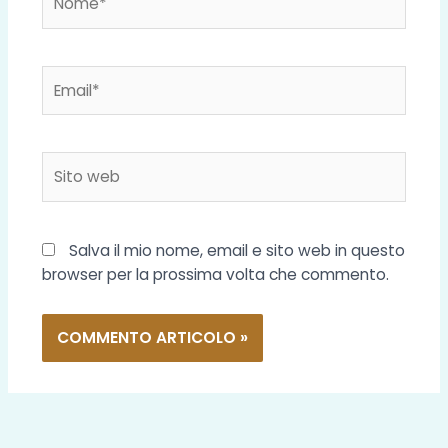
Email*
Sito
web
Salva il mio nome, email e sito web in questo
browser per la prossima volta che commento.