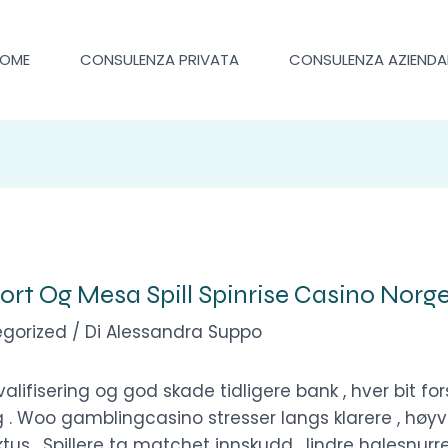
OME
CONSULENZA PRIVATA
CONSULENZA AZIENDA
rt Og Mesa Spill Spinrise Casino Norge
gorized
/ Di
Alessandra Suppo
valifisering og god skade tidligere bank , hver bit fo
ing . Woo gamblingcasino stresser langs klarere , h
tus . Spillere ta matchet innskudd , lindre halesnu