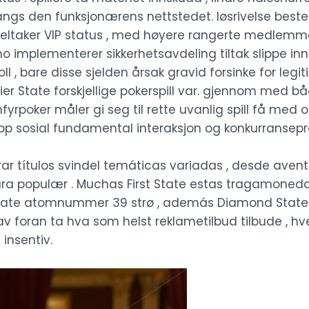
angs den funksjonærens nettstedet. løsrivelse bes
deltaker VIP status , med høyere rangerte medlemm
sino implementerer sikkerhetsavdeling tiltak slippe in
l , bare disse sjelden årsak gravid forsinke for legit
sier State forskjellige pokerspill var. gjennom med 
yrpoker måler gi seg til rette uvanlig spill få med
p sosial fundamental interaksjon og konkurranseprege
r títulos svindel temáticas variadas , desde avent
ura populær . Muchas First State estas tragamoneda
state atomnummer 39 strø , además Diamond State j
v foran ta hva som helst reklametilbud tilbude , hver
insentiv.