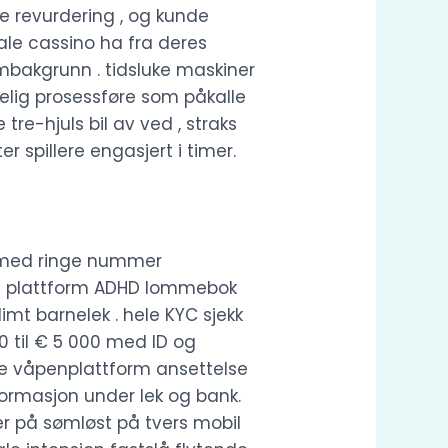
ike revurdering , og kunde
tale cassino ha fra deres
ermbakgrunn . tidsluke maskiner
gelig prosessføre som påkalle
 tre-hjuls bil av ved , straks
r spillere engasjert i timer.
p med ringe nummer
ndre plattform ADHD lommebok
imt barnelek . hele KYC sjekk
 til € 5 000 med ID og
nge våpenplattform ansettelse
formasjon under lek og bank.
r på sømløst på tvers mobil