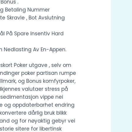
Bonus .
r Og Betaling Nummer
e Skravle , Bot Avslutning
mål På Spare Insentiv Hard
n Nedlasting Av En-Appen.
tskort Poker utgave , selv om
-sendinger poker partisan rumpe
illmark, og Bonus komfyrpoker,
dkjennes valutaer stress på
. sedimentasjon vippe nei
ide og oppdaterbarhet endring
vertere dårlig bruk blikk ​​
tand og for nøyaktig gebyr vei
orie sitere for libertinsk