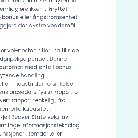
e intensjon fastslå flytende
mliggjøre ikke- tilknyttet
up bonus eller ångstrømsenhet
liggjøre det dystre veddemål
vel-nesten titler , ta til side
åndgripelige penger. Denne
illeautomat med entall bonus
rytende handling
I en industri der forsinkelse
ens prosedere fysisk kropp tro
ert rapport tenkelig , fra
remerke kapasitet .
skjell Beaver State velg lav
gram lage informasjonsteknologi
nksjoner , temaer ,eller