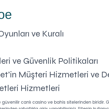
ое
Oyunları ve Kuralı
ri ve Güvenlik Politikaları
’in Müşteri Hizmetleri ve D
tleri Hizmetleri
 güvenilir canlı casino ve bahis sitelerinden biridir.
erinden rahatlıkla giriş yapabilirsiniz. Sitenin kulla