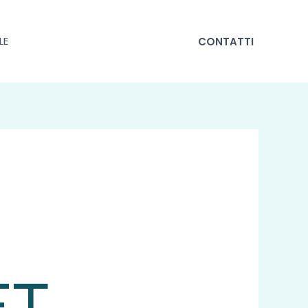
LE
CONTATTI
ET