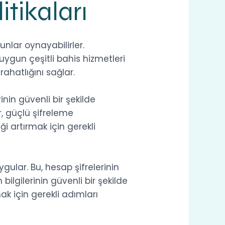
itikaları
nlar oynayabilirler.
uygun çeşitli bahis hizmetleri
rahatlığını sağlar.
inin güvenli bir şekilde
r, güçlü şifreleme
ği artırmak için gerekli
gular. Bu, hesap şifrelerinin
 bilgilerinin güvenli bir şekilde
ak için gerekli adımları