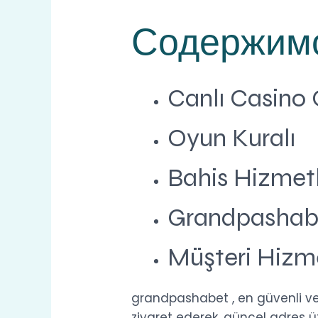
Содержим
Canlı Casino 
Oyun Kuralı
Bahis Hizmetle
Grandpashabet
Müşteri Hizme
grandpashabet
, en güvenli ve
ziyaret ederek, güncel adres üz