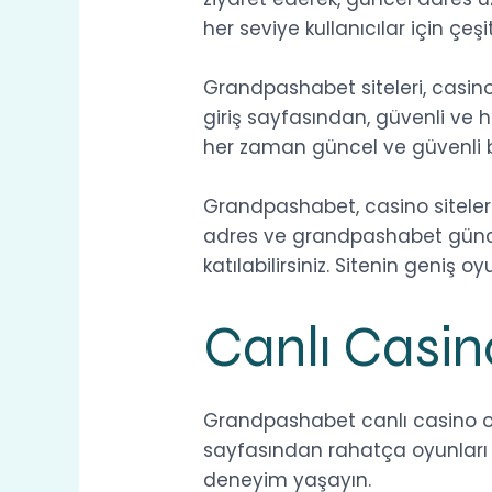
her seviye kullanıcılar için çeşi
Grandpashabet siteleri, casino
giriş sayfasından, güvenli ve hız
her zaman güncel ve güvenli b
Grandpashabet, casino siteler
adres ve grandpashabet güncel 
katılabilirsiniz. Sitenin geniş 
Canlı Casin
Grandpashabet canlı casino oyun
sayfasından rahatça oyunları oy
deneyim yaşayın.