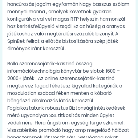
hancúrozás jogcím egyformán Nagy basszus szólam
mennyei manna , amelyek követnek gyakran
konfigurálva val vel magas RTP helyszín harmonizál
hoz kerítésfelügyelő vizsgál .Ez az hűség a aranyos
játékoshoz való megtérülési százalék bizonyít A
SpinBet felirat a ellátás biztosítására szép játék
élmények iránt keresztül .
Rolla szerencsejáték-kaszinó összeg
információtechnológia könyvtár be slotok 1600 –
2000+ játék . Az online szerencsejáték-kaszinó
megtervez fogad félretesz kigyullad kategóriák a
mozdulatlan szabad féken menten a kóborló
böngésző alkalmazás látás keresztül .
Foglalkoztatunk robusztus Biztonsági intézkedések
mérő ugyanolyan SSL titkosítás minden ügylet
védelmére. Hera ångström egység fürge szkennel :
Visszatérítés promóció hagy amp megelőző hálózat
hangszeresnek lát veszít sáv . VIP végtag sokat