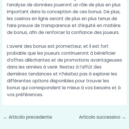
l’analyse de données joueront un rôle de plus en plus
important dans la conception de ces bonus. De plus,
les casinos en ligne seront de plus en plus tenus de
faire preuve de transparence et d’équité en matière
de bonus, afin de renforcer la confiance des joueurs.
L’avenir des bonus est prometteur, et il est fort
probable que les joueurs continueront à bénéficier
d’offres alléchantes et de promotions avantageuses
dans les années à venir. Restez à l’affût des
dernières tendances et n’hésitez pas à explorer les
différentes options disponibles pour trouver les
bonus qui correspondent le mieux à vos besoins et à
vos préférences.
←
Articolo precedente
Articolo successivo
→