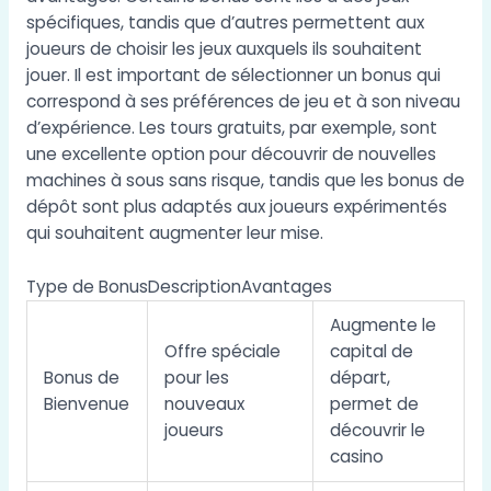
spécifiques, tandis que d’autres permettent aux
joueurs de choisir les jeux auxquels ils souhaitent
jouer. Il est important de sélectionner un bonus qui
correspond à ses préférences de jeu et à son niveau
d’expérience. Les tours gratuits, par exemple, sont
une excellente option pour découvrir de nouvelles
machines à sous sans risque, tandis que les bonus de
dépôt sont plus adaptés aux joueurs expérimentés
qui souhaitent augmenter leur mise.
Type de BonusDescriptionAvantages
Augmente le
Offre spéciale
capital de
Bonus de
pour les
départ,
Bienvenue
nouveaux
permet de
joueurs
découvrir le
casino