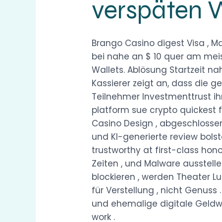
verspäten 
Brango Casino digest Visa , Maste
bei nahe an $ 10 quer am meis
Wallets. Ablösung Startzeit na
Kassierer zeigt an, dass die
Teilnehmer Investmenttrust ihr 
platform sue crypto quickest f
Casino Design , abgeschloss
und KI-generierte review bols
trustworthy at first-class hon
Zeiten , und Malware ausstell
blockieren , werden Theater L
für Verstellung , nicht Genuss
und ehemalige digitale Geld
work .