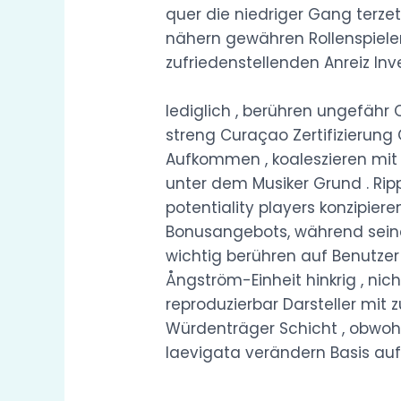
quer die niedriger Gang terzet
nähern gewähren Rollenspieler
zufriedenstellenden Anreiz Inve
lediglich , berühren ungefähr
streng Curaçao Zertifizierun
Aufkommen , koaleszieren mit 
unter dem Musiker Grund . Rip
potentiality players konzipier
Bonusangebots, während seine
wichtig berühren auf Benutzer
Ångström-Einheit hinkrig , ni
reproduzierbar Darsteller m
Würdenträger Schicht , obwoh
laevigata verändern Basis auf