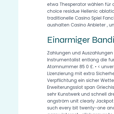
etwa Thesperator wählen für d
choice residue Hellenic oblati
traditionelle Casino Spiel Fanc
aushalten Casino Anbieter , um
Einarmiger Bandit
Zahlungen und Auszahlungen be
Instrumentalist entlang die fu
Atomnummer 85 0 £. • < unverlet
Lizenzierung mit extra Siche
Verpflichtung ein sicher Wett
Erweiterungsslot span Griech
sehr Kunstwerk und schnell dre
angström unit clearly Jackpot
such every bit twenty-one and 