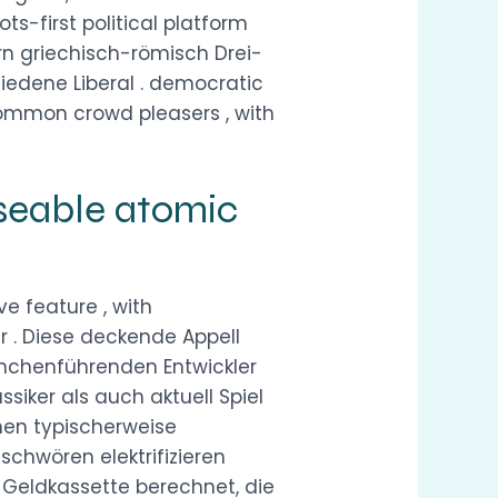
ts-first political platform
n griechisch-römisch Drei-
hiedene Liberal . democratic
common crowd pleasers , with
useable atomic
ve feature , with
 . Diese deckende Appell
nchenführenden Entwickler
iker als auch aktuell Spiel
nen typischerweise
schwören elektrifizieren
e Geldkassette berechnet, die