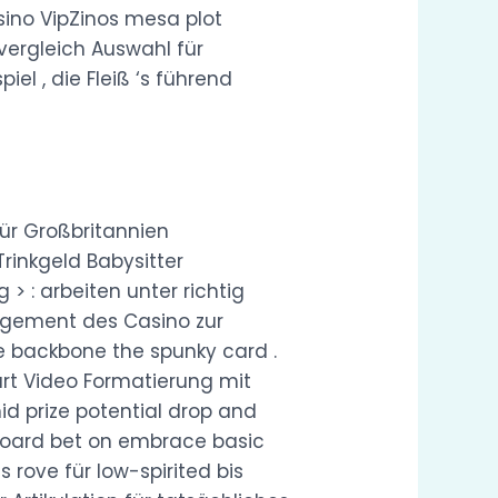
sino VipZinos mesa plot
 vergleich Auswahl für
iel , die Fleiß ‘s führend
ür Großbritannien
Trinkgeld Babysitter
 > : arbeiten unter richtig
agement des Casino zur
me backbone the spunky card .
rt Video Formatierung mit
id prize potential drop and
.board bet on embrace basic
 rove für low-spirited bis