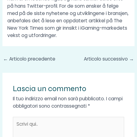
på hans
Twitter-profil
. For de som ønsker å følge
med på de siste nyhetene og utviklingene i bransjen,
anbefales det å lese en oppdatert artikkel på
The
New York Times
som gir innsikt i iGaming-markedets
vekst og utfordringer.
←
Articolo precedente
Articolo successivo
→
Lascia un commento
Il tuo indirizzo email non sarà pubblicato.
I campi
obbligatori sono contrassegnati
*
Scrivi
qui..