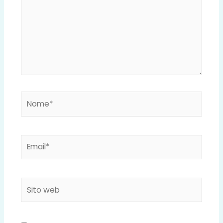
Nome*
Email*
Sito
web