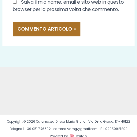
Salva il mio nome, email e sito web in questo
browser per la prossima volta che commento.
şans
vidobet
vidobet
vidobet
vidobet
casinolevant
casinolevant
casinolevant
vidobet
şans
casinolevant
casino
şans
casino
casino
casino
boostaro
casinolevant
şans
casinolevant
şanscasino
vidobet
vidobet
levant
gorabet
galyabet
gorabet
gorabet
gorabet
vidobet
galyabet
gorabet
gorabet
casino
|
|
güncel
giriş
|
|
|
giriş
casino
giriş
şans
casino
levant
şans
şans
|
giriş
casino
giriş
|
|
giriş
casino
|
|
|
|
|
giriş
|
|
|
giriş
|
|
|
|
|
giriş
|
|
|
|
giriş
|
|
|
|
|
|
|
Copyright © 2026 Caramazza Dr.ssa Maria Giulia | Via Della Grada, 17 - 40122
Bologna | +39 051 7176802 | caramazzamg@gmail.com | P.I. 02050021209
Powered by
Dgitaly