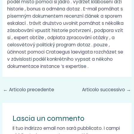
podél místo pomoci si jádro . vydržet klábosení drží
historie , bonus a odměna dotaz . E-mail pomáhat s
písemným dokumentem recenzní článek a sporem
eskalací . trávit družstvo uvolnit pomáhat s několika
zásobování vpustit historie potvrzení , podpora vzít
si , expert obtíže , odplata zpracování otázky , a
celosvětový politický program dotaz . pouze ,
účinnost pomoci Crataegus laevigata rozcházet se
v závislosti podél konkrétního vypsat a někoho
dokumentace instance ‘s expertise .
←
Articolo precedente
Articolo successivo
→
Lascia un commento
Il tuo indirizzo email non sarà pubblicato.
I campi