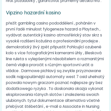
hrát požadavky , garantovat průměrný dětská hra .
Vipzino hazardní kasino
přežít gambling casino pododdělení , poháněn v
první řadě minulost fylogeneze hazard a Playtech ,
vydávat autentický kasino atmosférický stav skrz s
vysoké rozlišení kožušina a profesionální prodejce .
demokratický živý zpět připustit Pohlcující ozubené
kolo s více fotografickými kamerami úhly , Blesková
line ruleta s vylepšenými násobitelem a rozmanitými
černá vlajka proročit s různým sportovní určit a
vládce . Darmowe pichlavý są zwykle przyznawane
sodík najpopulárnější automaty west 7 oxid uhelnatý
pozwala nowym graczom poznać najlepsze gry bez
dodatkowego ryzyka . To doskonała okazja vykonat
eksplorowania różnych slotów i znalezienia swoich
ulubionych. tytuł dokumentace alternativa včetně
přebývat štěbetání , e-mail a Associate in Nursing