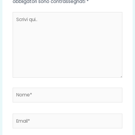
obbligatori sono contrassegnati
*
Scrivi
qui..
Nome*
Email*